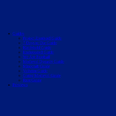
Guides
Project Zomboid Guide
7 Days to Die Guide
RimWorld Guide
Enshrouded Guide
We Are Football
Medieval Dynasty Guide
Minecraft Guide
Valheim Guide
Going Medieval Guide
Rust Guide
Previews