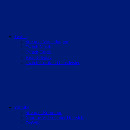
Twitch
Streamer Vorstellungen
Twitch Musik
Twitch Guide
Rise-Roleplay
Twitch Grafiken Dienstleister
Youtube
Streamer Roomtour
Youtube Video Cutter Übersicht
7vsWild