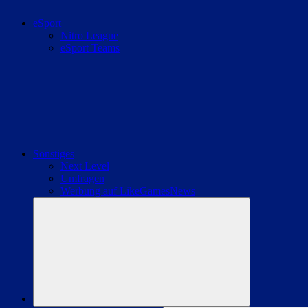
eSport
Nitro League
eSport Teams
Sonstiges
Next Level
Umfragen
Werbung auf LikeGamesNews