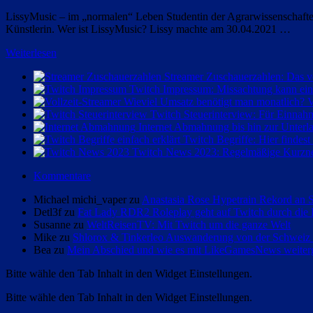
LissyMusic – im „normalen“ Leben Studentin der Agrarwissenschaften, 
Künstlerin. Wer ist LissyMusic? Lissy machte am 30.04.2021 …
Weiterlesen
Streamer Zuschauerzahlen: Das v
Twitch Impressum: Missachtung kann ein
V
Twitch Steuerinterview: Für Einnah
Internet Abmahnung bis hin zur Unterl
Twitch Begriffe: Hier findes
Twitch News 2023: Regelmäßige Kurzne
Kommentare
Michael michi_vaper zu
Anastasia Rose Hypetrain Rekord an S
Detl3f zu
Fat Lady RDR2 Roleplay geht auf Twitch durch die
Susanne zu
WeltReisenTV: Mit Twitch um die ganze Welt
Mike zu
Shlorox & Tinkerleo Auswanderung von der Schweiz a
Bea zu
Mein Abschied und wie es mit LikeGamesNews weiter
Bitte wähle den Tab Inhalt in den Widget Einstellungen.
Bitte wähle den Tab Inhalt in den Widget Einstellungen.