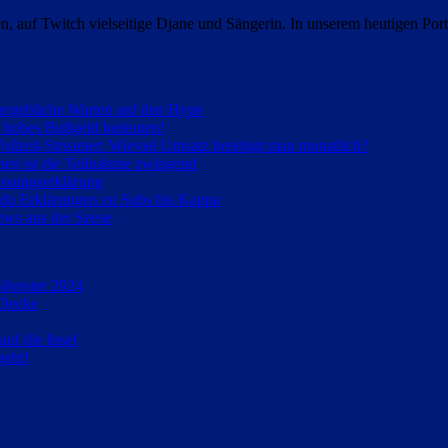
auf Twitch vielseitige Djane und Sängerin. In unserem heutigen Portra
ergebliche Warten auf den Hype
 hohes Bußgeld bedeuten!
ollzeit-Streamer: Wieviel Umsatz benötigt man monatlich?
men ist die Teilnahme zwingend
assungserklärung
t du Erklärungen zu Subs bis Kappa
ws aus der Szene
ilvester 2024
 Decke
uf die Insel
geht!