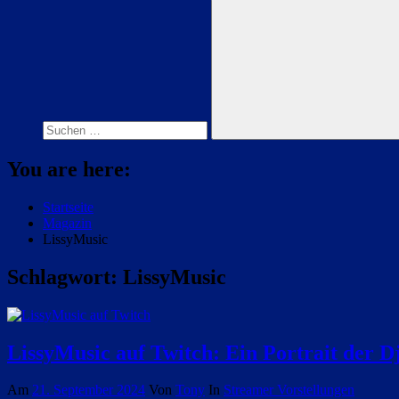
Suchen
nach:
Suchen
You are here:
Startseite
Magazin
LissyMusic
Schlagwort:
LissyMusic
LissyMusic auf Twitch: Ein Portrait der D
Am
21. September 2024
Von
Tony
In
Streamer Vorstellungen