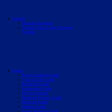
Youtube
Streamer Roomtour
Youtube Video Cutter Übersicht
7vsWild
Guides
Project Zomboid Guide
7 Days to Die Guide
RimWorld Guide
Enshrouded Guide
We Are Football
Medieval Dynasty Guide
Minecraft Guide
Valheim Guide
Going Medieval Guide