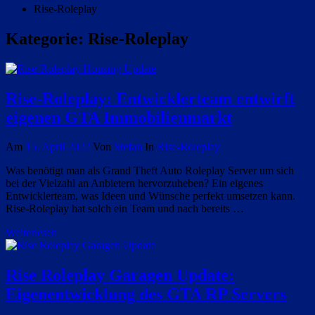
Rise-Roleplay
Kategorie:
Rise-Roleplay
Rise-Roleplay: Entwicklerteam entwirft
eigenen GTA Immobilienmarkt
Am
15. April 2022
Von
Stefan
In
Rise-Roleplay
Was benötigt man als Grand Theft Auto Roleplay Server um sich
bei der Vielzahl an Anbietern hervorzuheben? Ein eigenes
Entwicklerteam, was Ideen und Wünsche perfekt umsetzen kann.
Rise-Roleplay hat solch ein Team und nach bereits …
Weiterlesen
Rise Roleplay Garagen Update:
Eigenentwicklung des GTA RP Servers