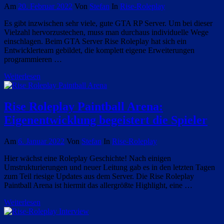
Am
20. Februar 2022
Von
Stefan
In
Rise-Roleplay
Es gibt inzwischen sehr viele, gute GTA RP Server. Um bei dieser
Vielzahl hervorzustechen, muss man durchaus individuelle Wege
einschlagen. Beim GTA Server Rise Roleplay hat sich ein
Entwicklerteam gebildet, die komplett eigene Erweiterungen
programmieren …
Weiterlesen
Rise Roleplay Paintball Arena:
Eigenentwicklung begeistert die Spieler
Am
6. Januar 2022
Von
Stefan
In
Rise-Roleplay
Hier wächst eine Roleplay Geschichte! Nach einigen
Umstrukturierungen und neuer Leitung gab es in den letzten Tagen
zum Teil riesige Updates aus dem Server. Die Rise Roleplay
Paintball Arena ist hiermit das allergrößte Highlight, eine …
Weiterlesen