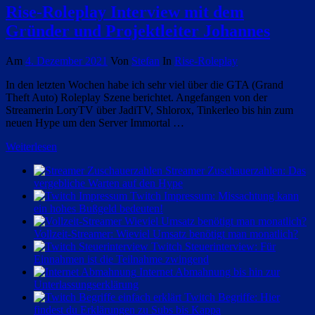
Rise-Roleplay Interview mit dem
Gründer und Projektleiter Johannes
Am
4. Dezember 2021
Von
Stefan
In
Rise-Roleplay
In den letzten Wochen habe ich sehr viel über die GTA (Grand
Theft Auto) Roleplay Szene berichtet. Angefangen von der
Streamerin LoryTV über JadiTV, Shlorox, Tinkerleo bis hin zum
neuen Hype um den Server Immortal …
Weiterlesen
Streamer Zuschauerzahlen: Das
vergebliche Warten auf den Hype
Twitch Impressum: Missachtung kann
ein hohes Bußgeld bedeuten!
Vollzeit-Streamer: Wieviel Umsatz benötigt man monatlich?
Twitch Steuerinterview: Für
Einnahmen ist die Teilnahme zwingend
Internet Abmahnung bis hin zur
Unterlassungserklärung
Twitch Begriffe: Hier
findest du Erklärungen zu Subs bis Kappa