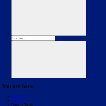
Suchen
nach:
Suchen
You are here:
Startseite
Magazin
GamingDirndl