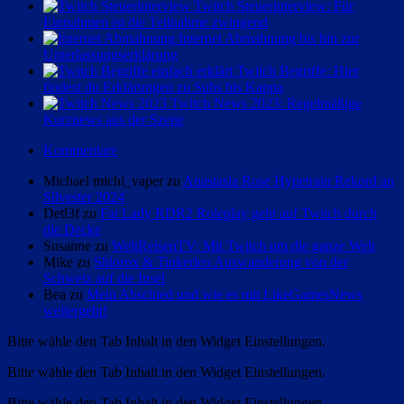
Twitch Steuerinterview: Für
Einnahmen ist die Teilnahme zwingend
Internet Abmahnung bis hin zur
Unterlassungserklärung
Twitch Begriffe: Hier
findest du Erklärungen zu Subs bis Kappa
Twitch News 2023: Regelmäßige
Kurznews aus der Szene
Kommentare
Michael michi_vaper zu
Anastasia Rose Hypetrain Rekord an
Silvester 2024
Detl3f zu
Fat Lady RDR2 Roleplay geht auf Twitch durch
die Decke
Susanne zu
WeltReisenTV: Mit Twitch um die ganze Welt
Mike zu
Shlorox & Tinkerleo Auswanderung von der
Schweiz auf die Insel
Bea zu
Mein Abschied und wie es mit LikeGamesNews
weitergeht!
Bitte wähle den Tab Inhalt in den Widget Einstellungen.
Bitte wähle den Tab Inhalt in den Widget Einstellungen.
Bitte wähle den Tab Inhalt in den Widget Einstellungen.