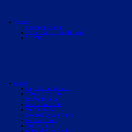
Youtube
Streamer Roomtour
Youtube Video Cutter Übersicht
7vsWild
Guides
Project Zomboid Guide
7 Days to Die Guide
RimWorld Guide
Enshrouded Guide
We Are Football
Medieval Dynasty Guide
Minecraft Guide
Valheim Guide
Going Medieval Guide