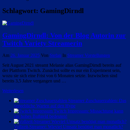
Schlagwort:
GamingDirndl
GamingDirndl: Von der Blog Autorin zur
Twitch Variety Streamerin
Am
26. Januar 2025
Von
Stefan
In
Streamer Vorstellungen
Seit August 2021 streamt Melanie alias GamingDirndl bereits auf
der Plattform Twitch. Zunächst sollte es nur ein Experiment sein,
wozu sie sich eine Frist von 6 Monaten setzte. Inzwischen sind
bereits 3,5 Jahre vergangen und …
Weiterlesen
Streamer Zuschauerzahlen: Das
vergebliche Warten auf den Hype
Twitch Impressum: Missachtung kann
ein hohes Bußgeld bedeuten!
Vollzeit-Streamer: Wieviel Umsatz benötigt man monatlich?