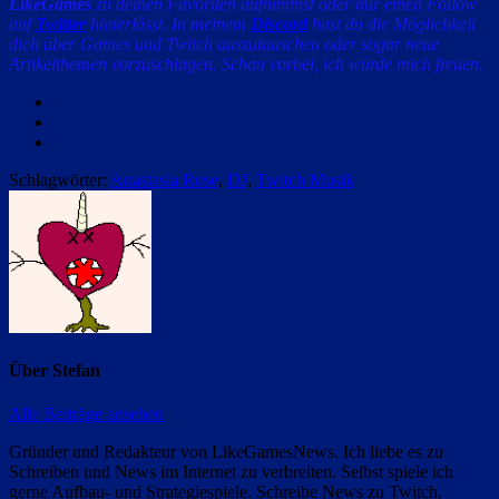
LikeGames
zu deinen Favoriten aufnimmst oder mir einen Follow
auf
Twitter
hinterlässt. In meinem
Discord
hast du die Möglichkeit
dich über Games und Twitch auszutauschen oder sogar neue
Artikelthemen vorzuschlagen. Schau vorbei, ich würde mich freuen.
Facebook
Twitter
Email
Schlagwörter:
Anastasia Rose
,
DJ
,
Twitch Musik
Über
Stefan
Alle Beiträge ansehen
Gründer und Redakteur von LikeGamesNews. Ich liebe es zu
Schreiben und News im Internet zu verbreiten. Selbst spiele ich
gerne Aufbau- und Strategiespiele. Schreibe News zu Twitch,