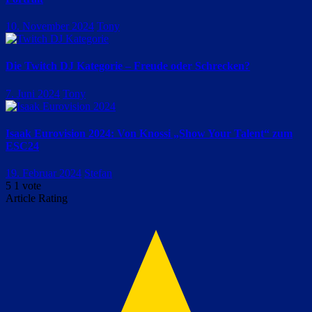
10. November 2024
Tony
Die Twitch DJ Kategorie – Freude oder Schrecken?
7. Juni 2024
Tony
Isaak Eurovision 2024: Von Knossi „Show Your Talent“ zum
ESC24
19. Februar 2024
Stefan
5
1
vote
Article Rating