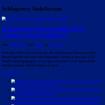
Schlagwort:
SodaStream
SodaStream Wassersprudler DUO
Comfort: Top Empfehlung!
Am
8. Mai 2023
Von
Stefan
In
Hardware
Fast acht Jahre hab ich nun das alte SodaStream Wassersprudler
Modell gehabt und war total begeistert. Leider ist nun das CO2
Ventil kaputt gegangen, weswegen ein neues Gerät angeschafft
werden musste. Hierbei habe ich mich …
Weiterlesen
Streamer Zuschauerzahlen: Das
vergebliche Warten auf den Hype
Twitch Impressum: Missachtung kann
ein hohes Bußgeld bedeuten!
Vollzeit-Streamer: Wieviel Umsatz benötigt man monatlich?