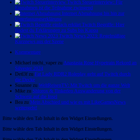
Twitch Steuerinterview: Für
Einnahmen ist die Teilnahme zwingend
Internet Abmahnung bis hin zur
Unterlassungserklärung
Twitch Begriffe: Hier
findest du Erklärungen zu Subs bis Kappa
Twitch News 2023: Regelmäßige
Kurznews aus der Szene
Kommentare
Michael michi_vaper zu
Anastasia Rose Hypetrain Rekord an
Silvester 2024
Detl3f zu
Fat Lady RDR2 Roleplay geht auf Twitch durch
die Decke
Susanne zu
WeltReisenTV: Mit Twitch um die ganze Welt
Mike zu
Shlorox & Tinkerleo Auswanderung von der
Schweiz auf die Insel
Bea zu
Mein Abschied und wie es mit LikeGamesNews
weitergeht!
Bitte wähle den Tab Inhalt in den Widget Einstellungen.
Bitte wähle den Tab Inhalt in den Widget Einstellungen.
Bitte wähle den Tab Inhalt in den Widget Einstellungen.