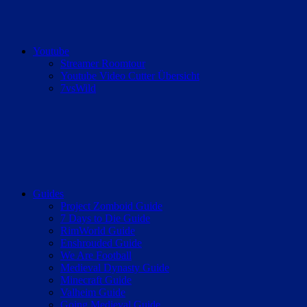
Youtube
Streamer Roomtour
Youtube Video Cutter Übersicht
7vsWild
Guides
Project Zomboid Guide
7 Days to Die Guide
RimWorld Guide
Enshrouded Guide
We Are Football
Medieval Dynasty Guide
Minecraft Guide
Valheim Guide
Going Medieval Guide