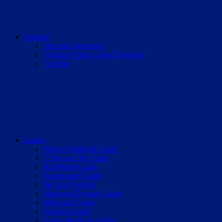
Youtube
Streamer Roomtour
Youtube Video Cutter Übersicht
7vsWild
Guides
Project Zomboid Guide
7 Days to Die Guide
RimWorld Guide
Enshrouded Guide
We Are Football
Medieval Dynasty Guide
Minecraft Guide
Valheim Guide
Going Medieval Guide