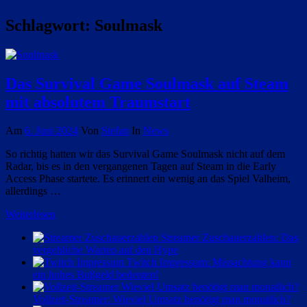
Schlagwort:
Soulmask
Das Survival Game Soulmask auf Steam
mit absolutem Traumstart
Am
6. Juni 2024
Von
Stefan
In
News
So richtig hatten wir das Survival Game Soulmask nicht auf dem
Radar, bis es in den vergangenen Tagen auf Steam in die Early
Access Phase startete. Es erinnert ein wenig an das Spiel Valheim,
allerdings …
Weiterlesen
Streamer Zuschauerzahlen: Das
vergebliche Warten auf den Hype
Twitch Impressum: Missachtung kann
ein hohes Bußgeld bedeuten!
Vollzeit-Streamer: Wieviel Umsatz benötigt man monatlich?