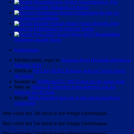
Twitch Steuerinterview: Für
Einnahmen ist die Teilnahme zwingend
Internet Abmahnung bis hin zur
Unterlassungserklärung
Twitch Begriffe: Hier
findest du Erklärungen zu Subs bis Kappa
Twitch News 2023: Regelmäßige
Kurznews aus der Szene
Kommentare
Michael michi_vaper zu
Anastasia Rose Hypetrain Rekord an
Silvester 2024
Detl3f zu
Fat Lady RDR2 Roleplay geht auf Twitch durch
die Decke
Susanne zu
WeltReisenTV: Mit Twitch um die ganze Welt
Mike zu
Shlorox & Tinkerleo Auswanderung von der
Schweiz auf die Insel
Bea zu
Mein Abschied und wie es mit LikeGamesNews
weitergeht!
Bitte wähle den Tab Inhalt in den Widget Einstellungen.
Bitte wähle den Tab Inhalt in den Widget Einstellungen.
Bitte wähle den Tab Inhalt in den Widget Einstellungen.