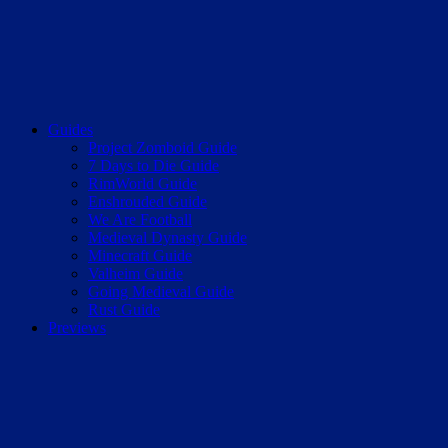
Guides
Project Zomboid Guide
7 Days to Die Guide
RimWorld Guide
Enshrouded Guide
We Are Football
Medieval Dynasty Guide
Minecraft Guide
Valheim Guide
Going Medieval Guide
Rust Guide
Previews