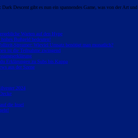
ens: Dark Descent gibt es nun ein spannendes Game, was von der Art und
ergebliche Warten auf den Hype
 hohes Bußgeld bedeuten!
ollzeit-Streamer: Wieviel Umsatz benötigt man monatlich?
men ist die Teilnahme zwingend
assungserklärung
t du Erklärungen zu Subs bis Kappa
ws aus der Szene
ilvester 2024
 Decke
uf die Insel
geht!