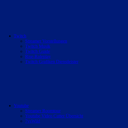
Twitch
Streamer Vorstellungen
Twitch Musik
Twitch Guide
Rise-Roleplay
Twitch Grafiken Dienstleister
Youtube
Streamer Roomtour
Youtube Video Cutter Übersicht
7vsWild