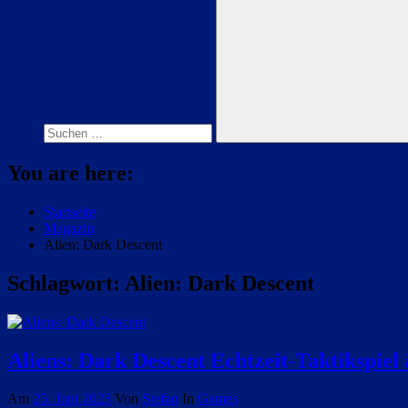
Suchen
nach:
Suchen
You are here:
Startseite
Magazin
Alien: Dark Descent
Schlagwort:
Alien: Dark Descent
Aliens: Dark Descent Echtzeit-Taktikspie
Am
25. Juni 2023
Von
Stefan
In
Games