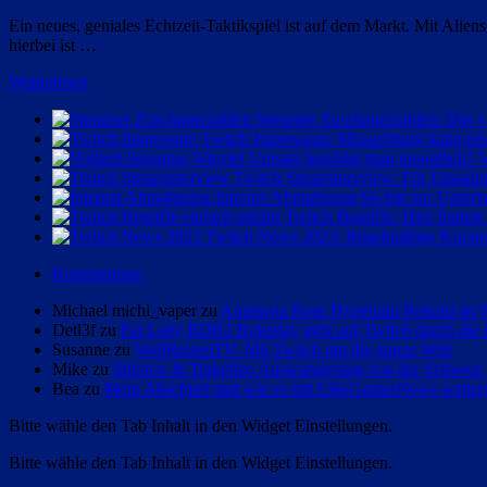
Ein neues, geniales Echtzeit-Taktikspiel ist auf dem Markt. Mit Ali
hierbei ist …
Weiterlesen
Streamer Zuschauerzahlen: Das v
Twitch Impressum: Missachtung kann ein
V
Twitch Steuerinterview: Für Einnah
Internet Abmahnung bis hin zur Unterl
Twitch Begriffe: Hier findes
Twitch News 2023: Regelmäßige Kurzne
Kommentare
Michael michi_vaper zu
Anastasia Rose Hypetrain Rekord an S
Detl3f zu
Fat Lady RDR2 Roleplay geht auf Twitch durch die
Susanne zu
WeltReisenTV: Mit Twitch um die ganze Welt
Mike zu
Shlorox & Tinkerleo Auswanderung von der Schweiz a
Bea zu
Mein Abschied und wie es mit LikeGamesNews weiter
Bitte wähle den Tab Inhalt in den Widget Einstellungen.
Bitte wähle den Tab Inhalt in den Widget Einstellungen.