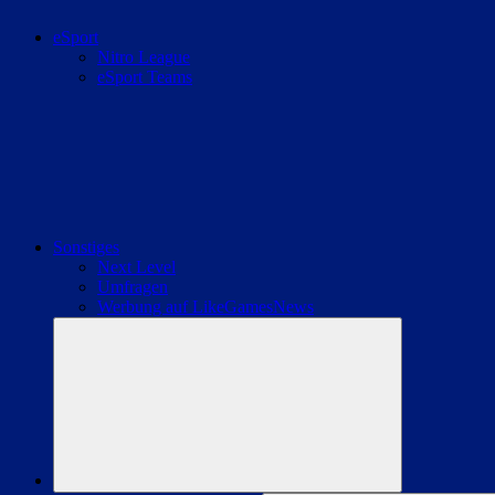
eSport
Nitro League
eSport Teams
Sonstiges
Next Level
Umfragen
Werbung auf LikeGamesNews