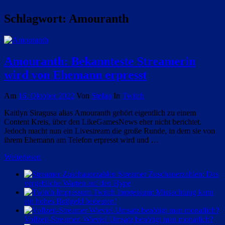
Schlagwort:
Amouranth
Amouranth: Bekannteste Streamerin
wird von Ehemann erpresst
Am
16. Oktober 2022
Von
Stefan
In
Twitch
Kaitlyn Siragusa alias Amouranth gehört eigentlich zu einem
Content Kreis, über den LikeGamesNews eher nicht berichtet.
Jedoch macht nun ein Livestream die große Runde, in dem sie von
ihrem Ehemann am Telefon erpresst wird und …
Weiterlesen
Streamer Zuschauerzahlen: Das
vergebliche Warten auf den Hype
Twitch Impressum: Missachtung kann
ein hohes Bußgeld bedeuten!
Vollzeit-Streamer: Wieviel Umsatz benötigt man monatlich?