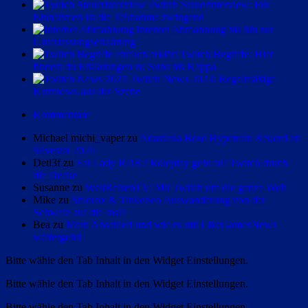
Twitch Steuerinterview: Für
Einnahmen ist die Teilnahme zwingend
Internet Abmahnung bis hin zur
Unterlassungserklärung
Twitch Begriffe: Hier
findest du Erklärungen zu Subs bis Kappa
Twitch News 2023: Regelmäßige
Kurznews aus der Szene
Kommentare
Michael michi_vaper zu
Anastasia Rose Hypetrain Rekord an
Silvester 2024
Detl3f zu
Fat Lady RDR2 Roleplay geht auf Twitch durch
die Decke
Susanne zu
WeltReisenTV: Mit Twitch um die ganze Welt
Mike zu
Shlorox & Tinkerleo Auswanderung von der
Schweiz auf die Insel
Bea zu
Mein Abschied und wie es mit LikeGamesNews
weitergeht!
Bitte wähle den Tab Inhalt in den Widget Einstellungen.
Bitte wähle den Tab Inhalt in den Widget Einstellungen.
Bitte wähle den Tab Inhalt in den Widget Einstellungen.