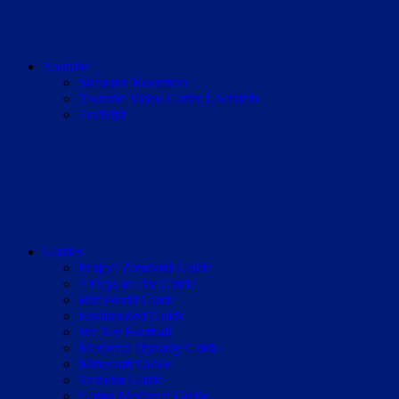
Youtube
Streamer Roomtour
Youtube Video Cutter Übersicht
7vsWild
Guides
Project Zomboid Guide
7 Days to Die Guide
RimWorld Guide
Enshrouded Guide
We Are Football
Medieval Dynasty Guide
Minecraft Guide
Valheim Guide
Going Medieval Guide