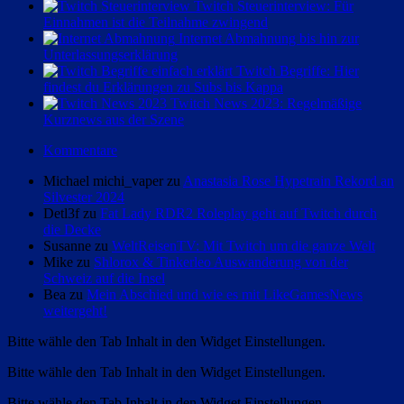
Twitch Steuerinterview: Für
Einnahmen ist die Teilnahme zwingend
Internet Abmahnung bis hin zur
Unterlassungserklärung
Twitch Begriffe: Hier
findest du Erklärungen zu Subs bis Kappa
Twitch News 2023: Regelmäßige
Kurznews aus der Szene
Kommentare
Michael michi_vaper zu
Anastasia Rose Hypetrain Rekord an
Silvester 2024
Detl3f zu
Fat Lady RDR2 Roleplay geht auf Twitch durch
die Decke
Susanne zu
WeltReisenTV: Mit Twitch um die ganze Welt
Mike zu
Shlorox & Tinkerleo Auswanderung von der
Schweiz auf die Insel
Bea zu
Mein Abschied und wie es mit LikeGamesNews
weitergeht!
Bitte wähle den Tab Inhalt in den Widget Einstellungen.
Bitte wähle den Tab Inhalt in den Widget Einstellungen.
Bitte wähle den Tab Inhalt in den Widget Einstellungen.