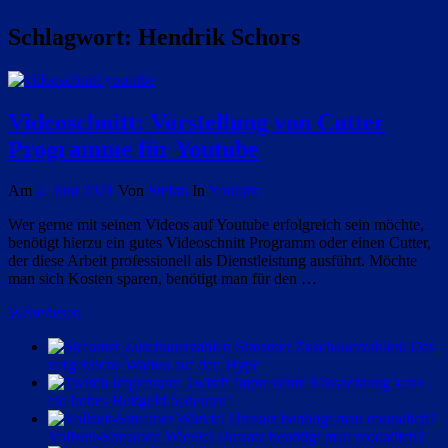
Schlagwort:
Hendrik Schors
Videoschnitt: Vorstellung von Cutter
Programme für Youtube
Am
6. Juni 2021
Von
Stefan
In
Youtube
Wer gerne mit seinen Videos auf Youtube erfolgreich sein möchte,
benötigt hierzu ein gutes Videoschnitt Programm oder einen Cutter,
der diese Arbeit professionell als Dienstleistung ausführt. Möchte
man sich Kosten sparen, benötigt man für den …
Weiterlesen
Streamer Zuschauerzahlen: Das
vergebliche Warten auf den Hype
Twitch Impressum: Missachtung kann
ein hohes Bußgeld bedeuten!
Vollzeit-Streamer: Wieviel Umsatz benötigt man monatlich?