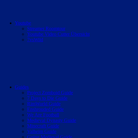
Youtube
Streamer Roomtour
Youtube Video Cutter Übersicht
7vsWild
Guides
Project Zomboid Guide
7 Days to Die Guide
RimWorld Guide
Enshrouded Guide
We Are Football
Medieval Dynasty Guide
Minecraft Guide
Valheim Guide
Going Medieval Guide