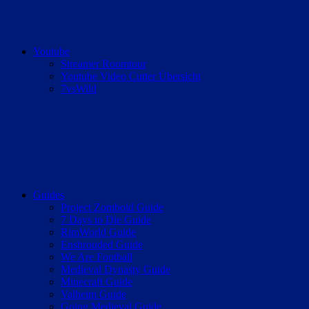
Youtube
Streamer Roomtour
Youtube Video Cutter Übersicht
7vsWild
Guides
Project Zomboid Guide
7 Days to Die Guide
RimWorld Guide
Enshrouded Guide
We Are Football
Medieval Dynasty Guide
Minecraft Guide
Valheim Guide
Going Medieval Guide