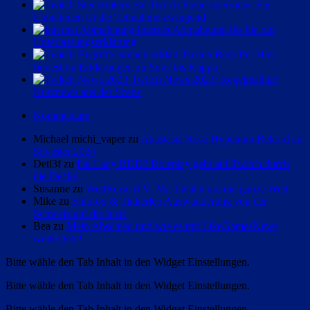
Twitch Steuerinterview: Für
Einnahmen ist die Teilnahme zwingend
Internet Abmahnung bis hin zur
Unterlassungserklärung
Twitch Begriffe: Hier
findest du Erklärungen zu Subs bis Kappa
Twitch News 2023: Regelmäßige
Kurznews aus der Szene
Kommentare
Michael michi_vaper zu
Anastasia Rose Hypetrain Rekord an
Silvester 2024
Detl3f zu
Fat Lady RDR2 Roleplay geht auf Twitch durch
die Decke
Susanne zu
WeltReisenTV: Mit Twitch um die ganze Welt
Mike zu
Shlorox & Tinkerleo Auswanderung von der
Schweiz auf die Insel
Bea zu
Mein Abschied und wie es mit LikeGamesNews
weitergeht!
Bitte wähle den Tab Inhalt in den Widget Einstellungen.
Bitte wähle den Tab Inhalt in den Widget Einstellungen.
Bitte wähle den Tab Inhalt in den Widget Einstellungen.