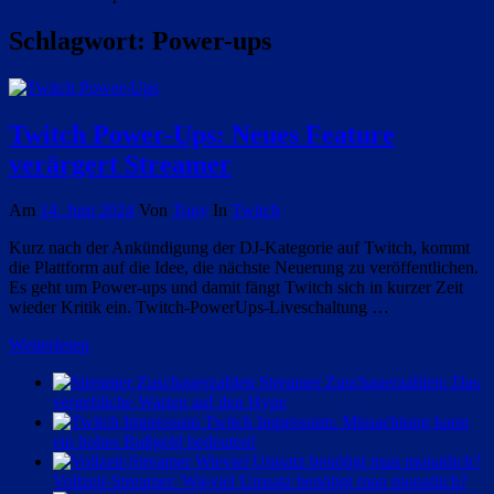
Schlagwort:
Power-ups
Twitch Power-Ups: Neues Feature
verärgert Streamer
Am
14. Juni 2024
Von
Tony
In
Twitch
Kurz nach der Ankündigung der DJ-Kategorie auf Twitch, kommt
die Plattform auf die Idee, die nächste Neuerung zu veröffentlichen.
Es geht um Power-ups und damit fängt Twitch sich in kurzer Zeit
wieder Kritik ein. Twitch-PowerUps-Liveschaltung …
Weiterlesen
Streamer Zuschauerzahlen: Das
vergebliche Warten auf den Hype
Twitch Impressum: Missachtung kann
ein hohes Bußgeld bedeuten!
Vollzeit-Streamer: Wieviel Umsatz benötigt man monatlich?