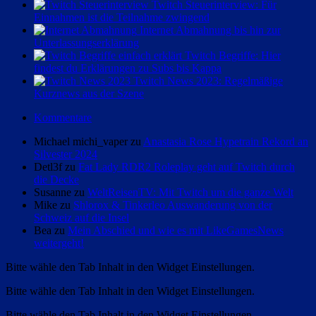
Twitch Steuerinterview: Für
Einnahmen ist die Teilnahme zwingend
Internet Abmahnung bis hin zur
Unterlassungserklärung
Twitch Begriffe: Hier
findest du Erklärungen zu Subs bis Kappa
Twitch News 2023: Regelmäßige
Kurznews aus der Szene
Kommentare
Michael michi_vaper zu
Anastasia Rose Hypetrain Rekord an
Silvester 2024
Detl3f zu
Fat Lady RDR2 Roleplay geht auf Twitch durch
die Decke
Susanne zu
WeltReisenTV: Mit Twitch um die ganze Welt
Mike zu
Shlorox & Tinkerleo Auswanderung von der
Schweiz auf die Insel
Bea zu
Mein Abschied und wie es mit LikeGamesNews
weitergeht!
Bitte wähle den Tab Inhalt in den Widget Einstellungen.
Bitte wähle den Tab Inhalt in den Widget Einstellungen.
Bitte wähle den Tab Inhalt in den Widget Einstellungen.