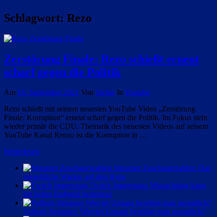
Schlagwort:
Rezo
Zerstörung Finale: Rezo schießt erneut
scharf gegen die Politik
Am
18. September 2021
Von
Stefan
In
Youtube
Rezo schießt mit seinem neuesten YouTube Video „Zerstörung
Finale: Korruption“ erneut scharf gegen die Politik. Im Fokus steht
wieder primär die CDU. Thematik des neuesten Videos auf seinem
YouTube Kanal Renzo ist die Korruption in …
Weiterlesen
Streamer Zuschauerzahlen: Das
vergebliche Warten auf den Hype
Twitch Impressum: Missachtung kann
ein hohes Bußgeld bedeuten!
Vollzeit-Streamer: Wieviel Umsatz benötigt man monatlich?