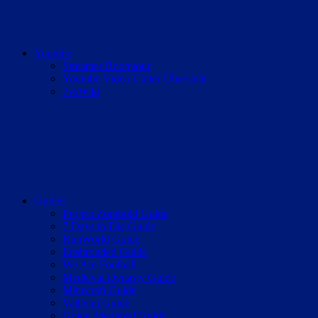
Youtube
Streamer Roomtour
Youtube Video Cutter Übersicht
7vsWild
Guides
Project Zomboid Guide
7 Days to Die Guide
RimWorld Guide
Enshrouded Guide
We Are Football
Medieval Dynasty Guide
Minecraft Guide
Valheim Guide
Going Medieval Guide