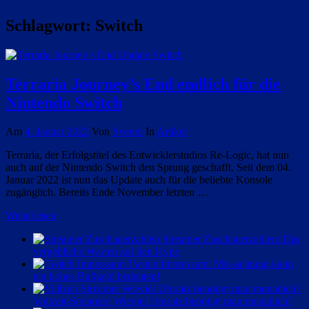
Schlagwort:
Switch
Terraria Journey’s End endlich für die
Nintendo Switch
Am
4. Januar 2022
Von
Svenni
In
Artikel
Terraria, der Erfolgstitel des Entwicklerstudios Re-Logic, hat nun
auch auf der Nintendo Switch den Sprung geschafft. Seit dem 04.
Januar 2022 ist nun das Update auch für die beliebte Konsole
zugänglich. Bereits Ende November letzten …
Weiterlesen
Streamer Zuschauerzahlen: Das
vergebliche Warten auf den Hype
Twitch Impressum: Missachtung kann
ein hohes Bußgeld bedeuten!
Vollzeit-Streamer: Wieviel Umsatz benötigt man monatlich?