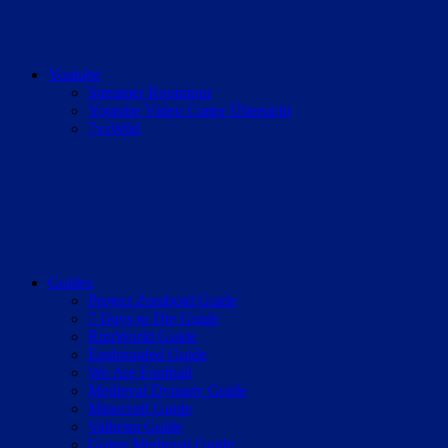
Youtube
Streamer Roomtour
Youtube Video Cutter Übersicht
7vsWild
Guides
Project Zomboid Guide
7 Days to Die Guide
RimWorld Guide
Enshrouded Guide
We Are Football
Medieval Dynasty Guide
Minecraft Guide
Valheim Guide
Going Medieval Guide