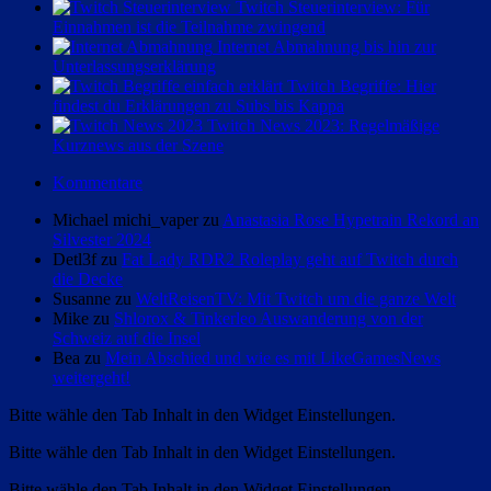
Twitch Steuerinterview: Für
Einnahmen ist die Teilnahme zwingend
Internet Abmahnung bis hin zur
Unterlassungserklärung
Twitch Begriffe: Hier
findest du Erklärungen zu Subs bis Kappa
Twitch News 2023: Regelmäßige
Kurznews aus der Szene
Kommentare
Michael michi_vaper zu
Anastasia Rose Hypetrain Rekord an
Silvester 2024
Detl3f zu
Fat Lady RDR2 Roleplay geht auf Twitch durch
die Decke
Susanne zu
WeltReisenTV: Mit Twitch um die ganze Welt
Mike zu
Shlorox & Tinkerleo Auswanderung von der
Schweiz auf die Insel
Bea zu
Mein Abschied und wie es mit LikeGamesNews
weitergeht!
Bitte wähle den Tab Inhalt in den Widget Einstellungen.
Bitte wähle den Tab Inhalt in den Widget Einstellungen.
Bitte wähle den Tab Inhalt in den Widget Einstellungen.