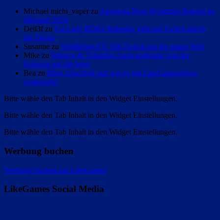
Michael michi_vaper zu
Anastasia Rose Hypetrain Rekord an
Silvester 2024
Detl3f zu
Fat Lady RDR2 Roleplay geht auf Twitch durch
die Decke
Susanne zu
WeltReisenTV: Mit Twitch um die ganze Welt
Mike zu
Shlorox & Tinkerleo Auswanderung von der
Schweiz auf die Insel
Bea zu
Mein Abschied und wie es mit LikeGamesNews
weitergeht!
Bitte wähle den Tab Inhalt in den Widget Einstellungen.
Bitte wähle den Tab Inhalt in den Widget Einstellungen.
Bitte wähle den Tab Inhalt in den Widget Einstellungen.
Werbung buchen
Werbung buchen auf LikeGames
LikeGames Social Media
Twitter