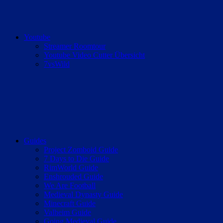
Youtube
Streamer Roomtour
Youtube Video Cutter Übersicht
7vsWild
Guides
Project Zomboid Guide
7 Days to Die Guide
RimWorld Guide
Enshrouded Guide
We Are Football
Medieval Dynasty Guide
Minecraft Guide
Valheim Guide
Going Medieval Guide