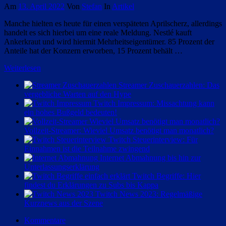
Am
13. April 2022
Von
Stefan
In
Artikel
Manche hielten es heute für einen verspäteten Aprilscherz, allerdings
handelt es sich hierbei um eine reale Meldung. Nestlé kauft
Ankerkraut und wird hiermit Mehrheitseigentümer. 85 Prozent der
Anteile hat der Konzern erworben, 15 Prozent behält …
Weiterlesen
Streamer Zuschauerzahlen: Das
vergebliche Warten auf den Hype
Twitch Impressum: Missachtung kann
ein hohes Bußgeld bedeuten!
Vollzeit-Streamer: Wieviel Umsatz benötigt man monatlich?
Twitch Steuerinterview: Für
Einnahmen ist die Teilnahme zwingend
Internet Abmahnung bis hin zur
Unterlassungserklärung
Twitch Begriffe: Hier
findest du Erklärungen zu Subs bis Kappa
Twitch News 2023: Regelmäßige
Kurznews aus der Szene
Kommentare