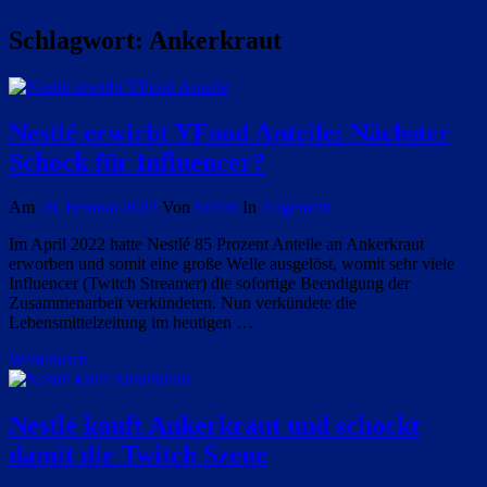
Schlagwort:
Ankerkraut
Nestlé erwirbt YFood Anteile: Nächster
Schock für Influencer?
Am
28. Februar 2023
Von
Stefan
In
Allgemein
Im April 2022 hatte Nestlé 85 Prozent Anteile an Ankerkraut
erworben und somit eine große Welle ausgelöst, womit sehr viele
Influencer (Twitch Streamer) die sofortige Beendigung der
Zusammenarbeit verkündeten. Nun verkündete die
Lebensmittelzeitung im heutigen …
Weiterlesen
Nestlé kauft Ankerkraut und schockt
damit die Twitch Szene