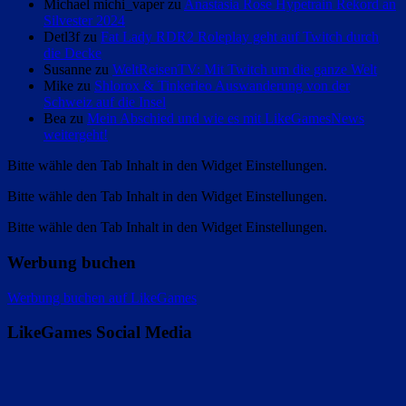
Michael michi_vaper zu
Anastasia Rose Hypetrain Rekord an
Silvester 2024
Detl3f zu
Fat Lady RDR2 Roleplay geht auf Twitch durch
die Decke
Susanne zu
WeltReisenTV: Mit Twitch um die ganze Welt
Mike zu
Shlorox & Tinkerleo Auswanderung von der
Schweiz auf die Insel
Bea zu
Mein Abschied und wie es mit LikeGamesNews
weitergeht!
Bitte wähle den Tab Inhalt in den Widget Einstellungen.
Bitte wähle den Tab Inhalt in den Widget Einstellungen.
Bitte wähle den Tab Inhalt in den Widget Einstellungen.
Werbung buchen
Werbung buchen auf LikeGames
LikeGames Social Media
Twitter