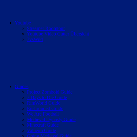
Youtube
Streamer Roomtour
Youtube Video Cutter Übersicht
7vsWild
Guides
Project Zomboid Guide
7 Days to Die Guide
RimWorld Guide
Enshrouded Guide
We Are Football
Medieval Dynasty Guide
Minecraft Guide
Valheim Guide
Going Medieval Guide