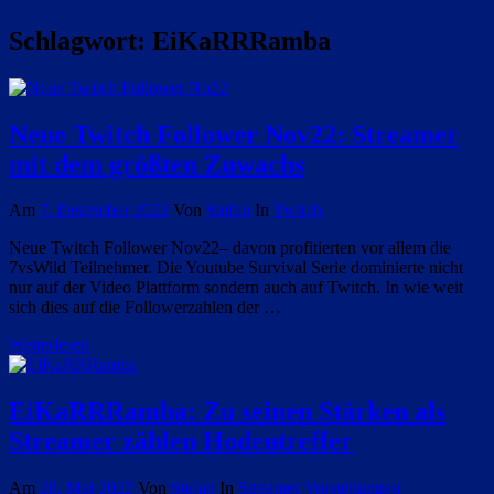
Schlagwort:
EiKaRRRamba
Neue Twitch Follower Nov22: Streamer
mit dem größten Zuwachs
Am
7. Dezember 2022
Von
Stefan
In
Twitch
Neue Twitch Follower Nov22– davon profitierten vor allem die
7vsWild Teilnehmer. Die Youtube Survival Serie dominierte nicht
nur auf der Video Plattform sondern auch auf Twitch. In wie weit
sich dies auf die Followerzahlen der …
Weiterlesen
EiKaRRRamba: Zu seinen Stärken als
Streamer zählen Hodentreffer
Am
28. Mai 2022
Von
Stefan
In
Streamer Vorstellungen