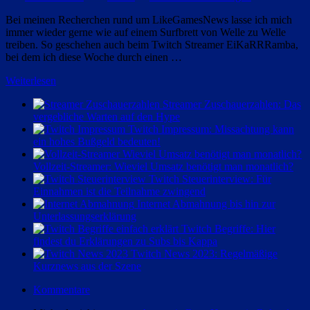
Bei meinen Recherchen rund um LikeGamesNews lasse ich mich
immer wieder gerne wie auf einem Surfbrett von Welle zu Welle
treiben. So geschehen auch beim Twitch Streamer EiKaRRRamba,
bei dem ich diese Woche durch einen …
Weiterlesen
Streamer Zuschauerzahlen: Das
vergebliche Warten auf den Hype
Twitch Impressum: Missachtung kann
ein hohes Bußgeld bedeuten!
Vollzeit-Streamer: Wieviel Umsatz benötigt man monatlich?
Twitch Steuerinterview: Für
Einnahmen ist die Teilnahme zwingend
Internet Abmahnung bis hin zur
Unterlassungserklärung
Twitch Begriffe: Hier
findest du Erklärungen zu Subs bis Kappa
Twitch News 2023: Regelmäßige
Kurznews aus der Szene
Kommentare