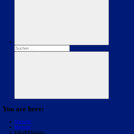
Suchen
nach:
Suchen
You are here:
Startseite
Magazin
EiKaRRRamba