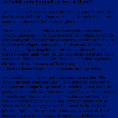
Ist Politik oder Fussball spielen ein Beruf?
Am heutigen Wahlsonntag ist dies für mich ein gutes Beispiel, Wer
das Streamen als Beruf in Frage stellt, sollte dies auch mal mit vielen
anderen, existierenden Berufen in Vergleich stellen.
Wir erleben derzeit eine
Politik
, die nachweislich von leeren
Versprechungen und Korruption überlagert ist. Politiker, die uns zu
jeder Wahl
große Versprechungen
machen, welche am Ende zum
Großteil
nicht eingehalten werden
, kassieren aus der Wirtschaft
Unmengen an
Spendengeldern
. Teilweise verdienen Politiker
durch Spenden mehr Geld, als ihre eigentliche Berufung
. Kann
man hierbei Politik noch als Beruf bezeichnen? Politik ist genauso
ein Beruf wie das Streamen auf Twitch oder die Arbeit als
Influencer, dennoch kann man dies genauso in Frage stellen.
Ist Fussball spielen oder Formel 1 ein Beruf? In den
50er-70er
Jahren mussten Profifussballer
in der Bundesliga noch zum Teil
nebenher oder sogar hauptberuflich arbeiten
gehen
, damit sie
genügend Geld im Monat verdienten. Inzwischen verdienen manche
Fussballer und Rennfahrer in nur 2-4 Wochen so viel Geld, wie
viele Menschen in einem ganzen Jahr verdienen. Dafür, dass sie
Woche für Woche nur gegen einen Ball treten, ist das als Beruf
gerechtfertigt? Ja, Profisport wird schon lange genauso als Beruf
anerkannt, wie es in der Neuzeit
Streamer
und
Influencer
gibt.