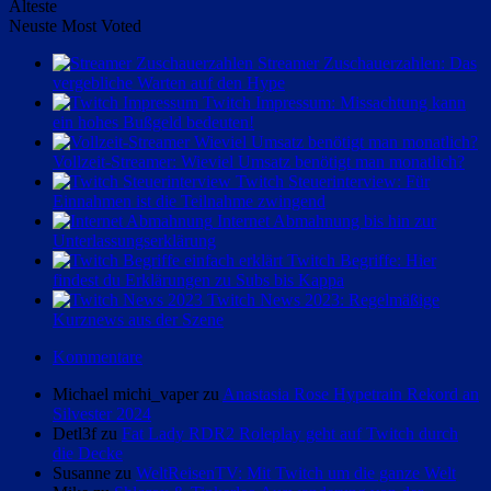
Älteste
Neuste
Most Voted
Streamer Zuschauerzahlen: Das
vergebliche Warten auf den Hype
Twitch Impressum: Missachtung kann
ein hohes Bußgeld bedeuten!
Vollzeit-Streamer: Wieviel Umsatz benötigt man monatlich?
Twitch Steuerinterview: Für
Einnahmen ist die Teilnahme zwingend
Internet Abmahnung bis hin zur
Unterlassungserklärung
Twitch Begriffe: Hier
findest du Erklärungen zu Subs bis Kappa
Twitch News 2023: Regelmäßige
Kurznews aus der Szene
Kommentare
Michael michi_vaper zu
Anastasia Rose Hypetrain Rekord an
Silvester 2024
Detl3f zu
Fat Lady RDR2 Roleplay geht auf Twitch durch
die Decke
Susanne zu
WeltReisenTV: Mit Twitch um die ganze Welt