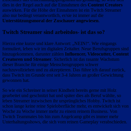
dies in der Regel auch auf die Einnahmen des
Content Creators
auswirken. Für die Höhe der Einnahmen ist ein Twitch Streamer
also nur bedingt verantwortlich, er/sie ist immer auf die
Unterstützungsmoral der Zuschauer angewiesen
.
Twitch Streamer sind arbeitslos- ist das so?
Hierzu eine kurze und klare Antwort: „NEIN!“. Wie eingangs
formuliert, leben wir im digitalen Zeitalter. Neue Berufsgruppen sind
hinzugekommen, darunter zählen
Influencer, Videocutter, Content
Creatoren und Streamer
. Sicherlich ist das rasante Wachstum
dieser Branche für einige Menschengruppen schwer
nachzuvollziehen und zu akzeptieren. Das führe ich darauf zurück,
dass Twitch im Grunde erst seit 3-4 Jahren an großer Gewichtung
gewonnen hat.
So wie ein Schreiner in seiner Kindheit bereits gerne mit Holz
gearbeitet und geschnitzt hat und später dies als Beruf wählte, so
leben Streamer inzwischen ihr ursprüngliches Hobby. Twitch ist
schon lange keine reine Spieloberfläche mehr, es entwickelt sich von
Woche zu Woche immer mehr zu einem reinem Business. Von
Twitch Teammates bis hin zum Angelcamp gibt es immer mehr
Unterhaltungsshows, die sich vom reinen Gameplay verabschieden.