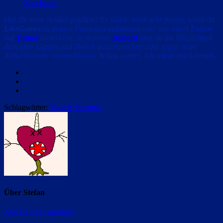
Zuschauer
Hat dir mein Artikel gefallen? Es würde mich sehr freuen, wenn du
LikeGames
zu deinen Favoriten aufnimmst oder mir einen Follow
auf
Twitter
hinterlässt. In meinem
Discord
hast du die Möglichkeit
dich über Games und Twitch auszutauschen oder sogar neue
Artikelthemen vorzuschlagen. Schau vorbei, ich würde mich freuen.
Facebook
Twitter
Email
Schlagwörter:
Twitch Streamer
Über
Stefan
Alle Beiträge ansehen