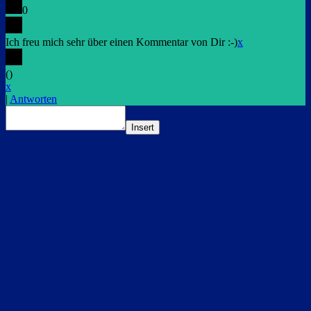
0
Ich freu mich sehr über einen Kommentar von Dir :-)
x
(
)
x
|
Antworten
Insert