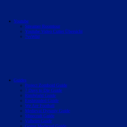
Youtube
Streamer Roomtour
Youtube Video Cutter Übersicht
7vsWild
Guides
Project Zomboid Guide
7 Days to Die Guide
RimWorld Guide
Enshrouded Guide
We Are Football
Medieval Dynasty Guide
Minecraft Guide
Valheim Guide
Going Medieval Guide