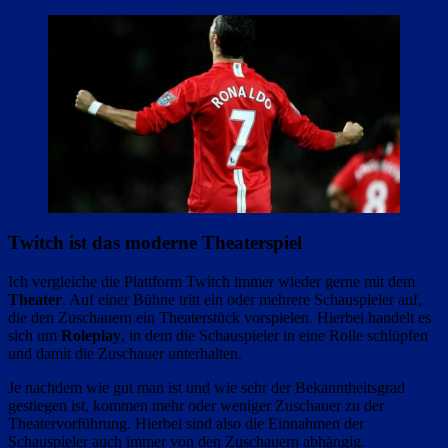
Twitch ist das moderne Theaterspiel
Ich vergleiche die Plattform Twitch immer wieder gerne mit dem
Theater
. Auf einer Bühne tritt ein oder mehrere Schauspieler auf,
die den Zuschauern ein Theaterstück vorspielen. Hierbei handelt es
sich um
Roleplay
, in dem die Schauspieler in eine Rolle schlüpfen
und damit die Zuschauer unterhalten.
Je nachdem wie gut man ist und wie sehr der Bekanntheitsgrad
gestiegen ist, kommen mehr oder weniger Zuschauer zu der
Theatervorführung. Hierbei sind also die Einnahmen der
Schauspieler auch immer von den Zuschauern abhängig.