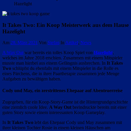
Hazelight
It Takes Two: Ein Koop Meisterwerk aus dem Hause
Hazelight
Am
28. März 2021
Von
Stefan
In
Artikel
,
News
A Way Out
war bereits ein tolles Koop Spiel von
Hazelight
,
welches im Jahre 2018 erschien. Zusammen mit einem Mitspieler
musste man hierbei aus einem Gefängnis ausbrechen. In
It Takes
Two
schlüpfst du ebenfalls mit einem Mitspieler in die Rolle es
eines Pärchens, die in ihrer Paartherapie zusammen jede Menge
Aufgaben zu bewältigen haben.
Cody und May, ein zerstrittenes Ehepaar auf Abenteuerreise
Zugegeben, für ein Koop-Story-Game ist die Hintergrundgeschichte
eine ziemlich coole Idee.
A Way Out
beeindruckte bereits mit einer
guten Story sowie einem interessanten Koop Gameplay.
In
It Takes Two
lebt das Ehepaar Cody und May zusammen mit
ihrer kleinen Tochter Rosie in einem kleinen Häuschen am