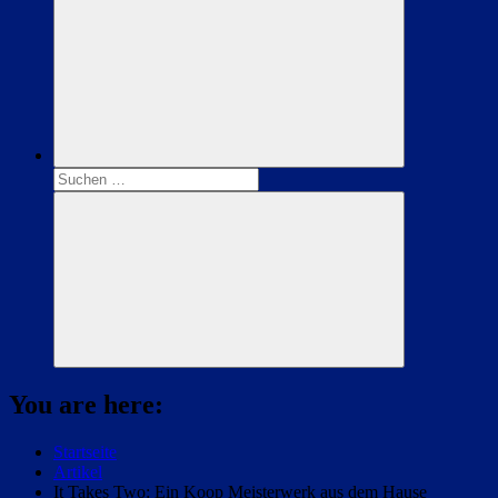
Suchen
nach:
Suchen
You are here:
Startseite
Artikel
It Takes Two: Ein Koop Meisterwerk aus dem Hause