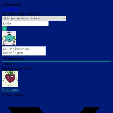
Abonnieren
Anmelden
Benachrichtige mich bei
1
Kommentar
Älteste
Neuste
Most Voted
Realicious
5 Jahre zuvor