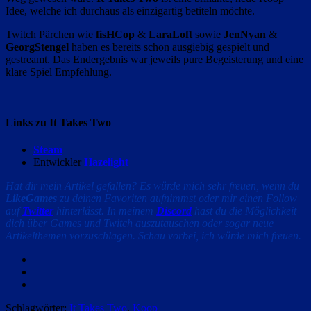
Idee, welche ich durchaus als einzigartig betiteln möchte.
Twitch Pärchen wie
fisHCop
&
LaraLoft
sowie
JenNyan
&
GeorgStengel
haben es bereits schon ausgiebig gespielt und
gestreamt. Das Endergebnis war jeweils pure Begeisterung und eine
klare Spiel Empfehlung.
Links zu It Takes Two
Steam
Entwickler
Hazelight
Hat dir mein Artikel gefallen? Es würde mich sehr freuen, wenn du
LikeGames
zu deinen Favoriten aufnimmst oder mir einen Follow
auf
Twitter
hinterlässt. In meinem
Discord
hast du die Möglichkeit
dich über Games und Twitch auszutauschen oder sogar neue
Artikelthemen vorzuschlagen. Schau vorbei, ich würde mich freuen.
Facebook
Twitter
Email
Schlagwörter:
It Takes Two
,
Koop