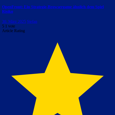
OpenFront: Ein Strategie-Browsergame ähnlich dem Spiel
Risiko
30. März 2025
Stefan
5
1
vote
Article Rating