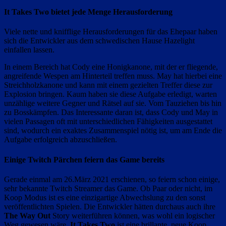
It Takes Two bietet jede Menge Herausforderung
Viele nette und knifflige Herausforderungen für das Ehepaar haben
sich die Entwickler aus dem schwedischen Hause Hazelight
einfallen lassen.
In einem Bereich hat Cody eine Honigkanone, mit der er fliegende,
angreifende Wespen am Hinterteil treffen muss. May hat hierbei eine
Streichholzkanone und kann mit einem gezielten Treffer diese zur
Explosion bringen. Kaum haben sie diese Aufgabe erledigt, warten
unzählige weitere Gegner und Rätsel auf sie. Vom Tauziehen bis hin
zu Bosskämpfen. Das Interessante daran ist, dass Cody und May in
vielen Passagen oft mit unterschiedlichen Fähigkeiten ausgestattet
sind, wodurch ein exaktes Zusammenspiel nötig ist, um am Ende die
Aufgabe erfolgreich abzuschließen.
Einige Twitch Pärchen feiern das Game bereits
Gerade einmal am 26.März 2021 erschienen, so feiern schon einige,
sehr bekannte Twitch Streamer das Game. Ob Paar oder nicht, im
Koop Modus ist es eine einzigartige Abwechslung zu den sonst
veröffentlichten Spielen. Die Entwickler hätten durchaus auch ihre
The Way Out
Story weiterführen können, was wohl ein logischer
Weg gewesen wäre.
It Takes Two
ist eine brillante, neue Koop