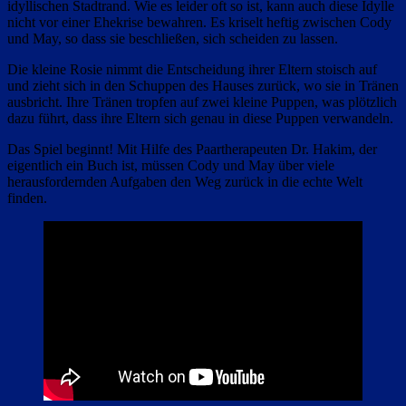
idyllischen Stadtrand. Wie es leider oft so ist, kann auch diese Idylle
nicht vor einer Ehekrise bewahren. Es kriselt heftig zwischen Cody
und May, so dass sie beschließen, sich scheiden zu lassen.
Die kleine Rosie nimmt die Entscheidung ihrer Eltern stoisch auf
und zieht sich in den Schuppen des Hauses zurück, wo sie in Tränen
ausbricht. Ihre Tränen tropfen auf zwei kleine Puppen, was plötzlich
dazu führt, dass ihre Eltern sich genau in diese Puppen verwandeln.
Das Spiel beginnt! Mit Hilfe des Paartherapeuten Dr. Hakim, der
eigentlich ein Buch ist, müssen Cody und May über viele
herausfordernden Aufgaben den Weg zurück in die echte Welt
finden.