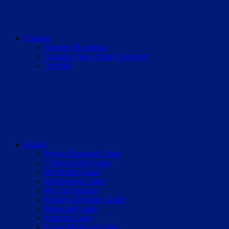
Youtube
Streamer Roomtour
Youtube Video Cutter Übersicht
7vsWild
Guides
Project Zomboid Guide
7 Days to Die Guide
RimWorld Guide
Enshrouded Guide
We Are Football
Medieval Dynasty Guide
Minecraft Guide
Valheim Guide
Going Medieval Guide