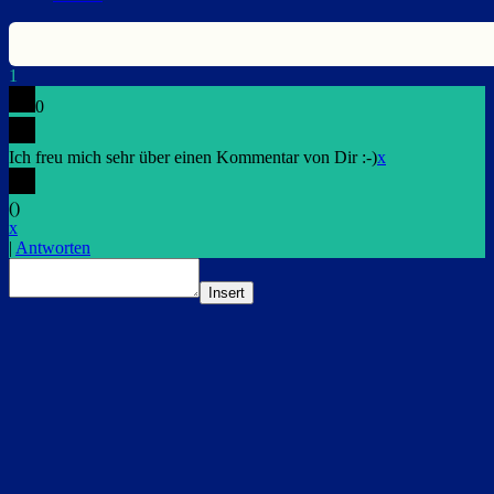
1
0
Ich freu mich sehr über einen Kommentar von Dir :-)
x
(
)
x
|
Antworten
Insert