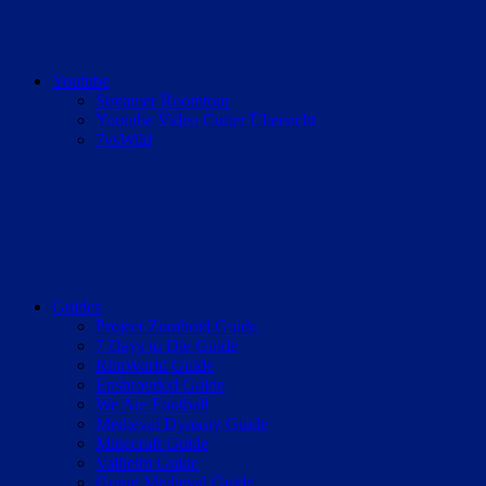
Youtube
Streamer Roomtour
Youtube Video Cutter Übersicht
7vsWild
Guides
Project Zomboid Guide
7 Days to Die Guide
RimWorld Guide
Enshrouded Guide
We Are Football
Medieval Dynasty Guide
Minecraft Guide
Valheim Guide
Going Medieval Guide