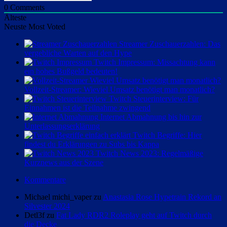
0
Comments
Älteste
Neuste
Most Voted
Streamer Zuschauerzahlen: Das
vergebliche Warten auf den Hype
Twitch Impressum: Missachtung kann
ein hohes Bußgeld bedeuten!
Vollzeit-Streamer: Wieviel Umsatz benötigt man monatlich?
Twitch Steuerinterview: Für
Einnahmen ist die Teilnahme zwingend
Internet Abmahnung bis hin zur
Unterlassungserklärung
Twitch Begriffe: Hier
findest du Erklärungen zu Subs bis Kappa
Twitch News 2023: Regelmäßige
Kurznews aus der Szene
Kommentare
Michael michi_vaper zu
Anastasia Rose Hypetrain Rekord an
Silvester 2024
Detl3f zu
Fat Lady RDR2 Roleplay geht auf Twitch durch
die Decke