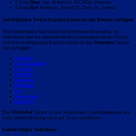
3.Team
Blau
: Sep, Br4mm3n, fisCHOp, Shurjoka
4.Team
Rot
: PietSmiet, RevedTV, Dner, Dr_IronFail
Auf folgenden Twitch Kanälen kannst du das Rennen verfolgen
Vom zerstörenden Bus bis hin zu demolierten Rennautos, die
Teilnehmer sind mit unterschiedlichen Fahrzeugen auf der Strecke.
Auf den nachfolgenden Kanälen kannst du das
Wreckfest
Turnier
live verfolgen:
JenNyan
DaveGaming73
hc_diZee
fisCHOp
Shurjoka
PietSmiet
Izzi
Nancywenz
RevedTV
Das
Wreckfest
Turnier ist eine wunderbare Unterhaltungsidee und
sollte meiner Meinung öfters auf Twitch erscheinen.
Galerie einiger Teilnehmer