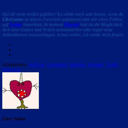
Hat dir mein Artikel gefallen? Es würde mich sehr freuen, wenn du
LikeGames
zu deinen Favoriten aufnimmst oder mir einen Follow
auf
Twitter
hinterlässt. In meinem
Discord
hast du die Möglichkeit
dich über Games und Twitch auszutauschen oder sogar neue
Artikelthemen vorzuschlagen. Schau vorbei, ich würde mich freuen.
Facebook
Twitter
Email
Schlagwörter:
JenNyan
,
Livestream
,
Shurjoka
,
Streamer
,
Twitch
,
Wreckfest
Über
Stefan