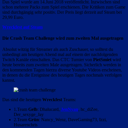
Das Spiel wurde am 14.Juni 2018 veröffentlicht. Inzwischen sind
schon mehrere Packs zum Spiel erschienen. Die Kritiken zum Game
sind durchgängig sehr positiv. Der Preis liegt derzeit auf Steam bei
29,99 Euro.
Wreckfest auf Steam
Die Crash Team Challenge wird zum zweiten Mal ausgetragen
Absolut witzig für Streamer als auch Zuschauer, so solltest du
unbedingt am heutigen Abend mal auf einem der nachfolgenden
Twitch Kanäle einschalten. Das CTC Turnier von
PietSmiet
wird
heute bereits zum zweiten Male ausgetragen. Sicherlich werden in
den kommenden Tagen hierzu diverse Youtube Videos erscheinen,
in denen du die Ereignisse des heutigen Tages nochmals verfolgen
kannst.
Das sind die heutigen
Wreckfest
Teams:
1.Team
Gelb
: Dhalucard,
JenNyan
, hc_diZee,
Der_sexyge_Jay
2.Team
Grün
: Nancy_Wenz, DaveGaming73, Izzi,
Husarenchris