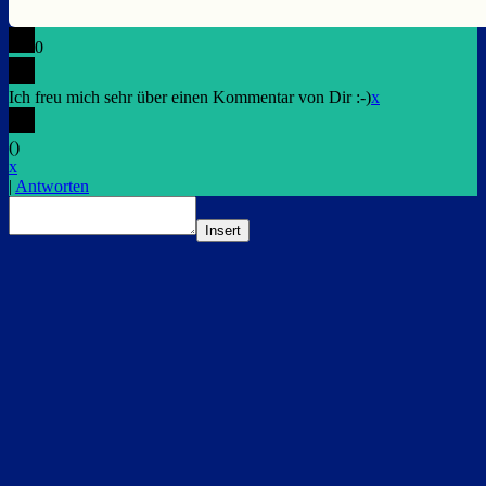
0
Ich freu mich sehr über einen Kommentar von Dir :-)
x
(
)
x
|
Antworten
Insert