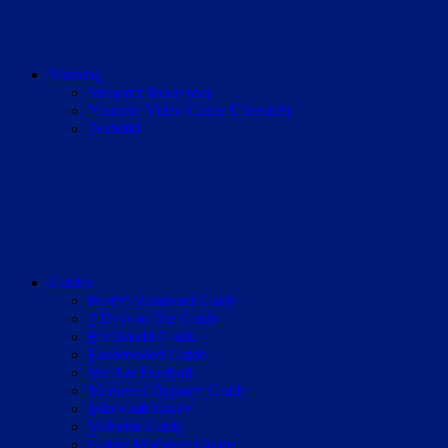
Youtube
Streamer Roomtour
Youtube Video Cutter Übersicht
7vsWild
Guides
Project Zomboid Guide
7 Days to Die Guide
RimWorld Guide
Enshrouded Guide
We Are Football
Medieval Dynasty Guide
Minecraft Guide
Valheim Guide
Going Medieval Guide