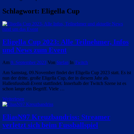
Schlagwort:
Eligella Cup
Eligella Cup 2023: Alle Teilnehmer, Infos
und News zum Event
Am
9. September 2023
Von
Stefan
In
Twitch
Am Samstag, 09.November findet der Eligella Cup 2023 statt. Es ist
nun der dritte, große Eligella Cup, der in diesem Jahr als
Hallenfussball-Event stattfindet. Innerhalb der Twitch Szene ist es
schon lange ein Begriff. Viele …
Weiterlesen
EliasN97 Kreuzbandriss: Streamer
verletzt sich beim Fussballspiel