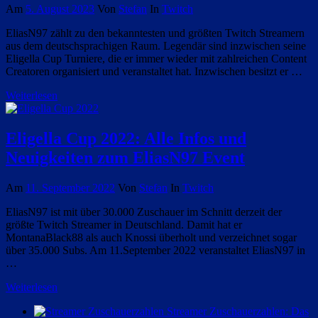
Am
5. August 2023
Von
Stefan
In
Twitch
EliasN97 zählt zu den bekanntesten und größten Twitch Streamern
aus dem deutschsprachigen Raum. Legendär sind inzwischen seine
Eligella Cup Turniere, die er immer wieder mit zahlreichen Content
Creatoren organisiert und veranstaltet hat. Inzwischen besitzt er …
Weiterlesen
Eligella Cup 2022: Alle Infos und
Neuigkeiten zum EliasN97 Event
Am
11. September 2022
Von
Stefan
In
Twitch
EliasN97 ist mit über 30.000 Zuschauer im Schnitt derzeit der
größte Twitch Streamer in Deutschland. Damit hat er
MontanaBlack88 als auch Knossi überholt und verzeichnet sogar
über 35.000 Subs. Am 11.September 2022 veranstaltet EliasN97 in
…
Weiterlesen
Streamer Zuschauerzahlen: Das