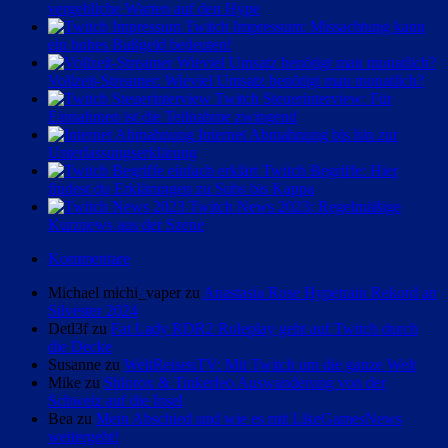
vergebliche Warten auf den Hype
Twitch Impressum: Missachtung kann
ein hohes Bußgeld bedeuten!
Vollzeit-Streamer: Wieviel Umsatz benötigt man monatlich?
Twitch Steuerinterview: Für
Einnahmen ist die Teilnahme zwingend
Internet Abmahnung bis hin zur
Unterlassungserklärung
Twitch Begriffe: Hier
findest du Erklärungen zu Subs bis Kappa
Twitch News 2023: Regelmäßige
Kurznews aus der Szene
Kommentare
Michael michi_vaper zu
Anastasia Rose Hypetrain Rekord an
Silvester 2024
Detl3f zu
Fat Lady RDR2 Roleplay geht auf Twitch durch
die Decke
Susanne zu
WeltReisenTV: Mit Twitch um die ganze Welt
Mike zu
Shlorox & Tinkerleo Auswanderung von der
Schweiz auf die Insel
Bea zu
Mein Abschied und wie es mit LikeGamesNews
weitergeht!