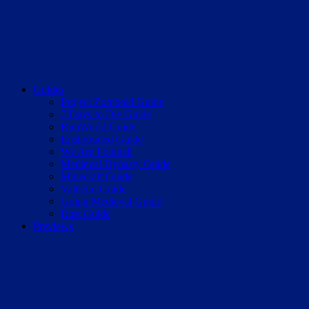
Guides
Project Zomboid Guide
7 Days to Die Guide
RimWorld Guide
Enshrouded Guide
We Are Football
Medieval Dynasty Guide
Minecraft Guide
Valheim Guide
Going Medieval Guide
Rust Guide
Previews