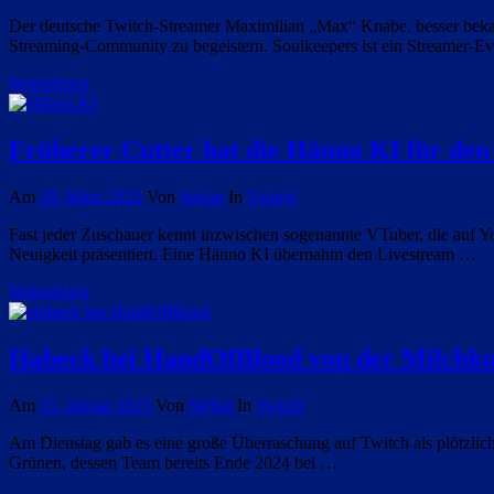
Der deutsche Twitch-Streamer Maximilian „Max“ Knabe, besser bekann
Streaming-Community zu begeistern. Soulkeepers ist ein Streamer-E
Weiterlesen
Früherer Cutter hat die Hänno KI für den
Am
28. März 2025
Von
Stefan
In
Twitch
Fast jeder Zuschauer kennt inzwischen sogenannte VTuber, die auf Y
Neuigkeit präsentiert. Eine Hänno KI übernahm den Livestream …
Weiterlesen
Habeck bei HandOfBlood von der Milchku
Am
15. Januar 2025
Von
Stefan
In
Twitch
Am Dienstag gab es eine große Überraschung auf Twitch als plötzli
Grünen, dessen Team bereits Ende 2024 bei …