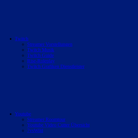
Twitch
Streamer Vorstellungen
Twitch Musik
Twitch Guide
Rise-Roleplay
Twitch Grafiken Dienstleister
Youtube
Streamer Roomtour
Youtube Video Cutter Übersicht
7vsWild