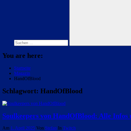
Suchen
nach:
Suchen
You are here:
Startseite
Magazin
HandOfBlood
Schlagwort:
HandOfBlood
Soulkeepers von HandOfBlood: Alle Infos
Am
1. April 2025
Von
Stefan
In
Twitch