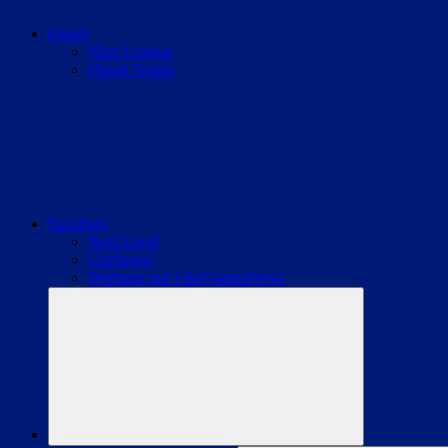
eSport
Nitro League
eSport Teams
Sonstiges
Next Level
Umfragen
Werbung auf LikeGamesNews