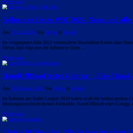
Weiterlesen
Influencer Darts WM 2024: News und alle
Am
12. Juli 2024
Von
Stefan
In
Twitch
Im vergangenen Jahr 2023 veranstaltete Maximilian Knabe alias Hand
Dieses Jahr folgt nun die Influencer Darts …
Weiterlesen
HandOfBlood testet Gönrgy: „Eine Hand w
Am
18. Februar 2024
Von
Stefan
In
Twitch
Im Rahmen der Baller League 2024 haben wohl die beiden großen 
Meinungsverschiedenheiten Funkstille. HandOfBlood testet Gönrgy, 
Weiterlesen
Eintracht Spandau: Niederlage im eSport