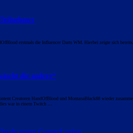
 Teilnehmer
OfBlood erstmals die Influencer Darts WM. Hierbei zeigte sich bereits
äscht die andere“
Content Creatoren HandOfBlood und MontanaBlack88 wieder zusammen
dies war in einem Twitch …
 Finale gegen GamerLegion