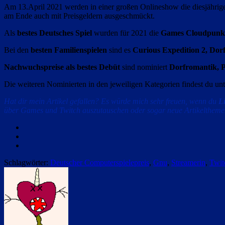
Am 13.April 2021 werden in einer großen Onlineshow die diesjährigen
am Ende auch mit Preisgeldern ausgeschmückt.
Als
bestes Deutsches Spiel
wurden für 2021 die
Games Cloudpunk,
Bei den
besten Familienspielen
sind es
Curious Expedition 2, Dor
Nachwuchspreise als bestes Debüt
sind nominiert
Dorfromantik, 
Die weiteren Nominierten in den jeweiligen Kategorien findest du un
Hat dir mein Artikel gefallen? Es würde mich sehr freuen, wenn du
L
über Games und Twitch auszutauschen oder sogar neue Artikelthemen
Facebook
Twitter
Email
Schlagwörter:
Deutscher Computerspielepreis
,
Gnu
,
Streamerin
,
Twit