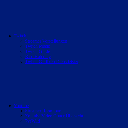
Twitch
Streamer Vorstellungen
Twitch Musik
Twitch Guide
Rise-Roleplay
Twitch Grafiken Dienstleister
Youtube
Streamer Roomtour
Youtube Video Cutter Übersicht
7vsWild