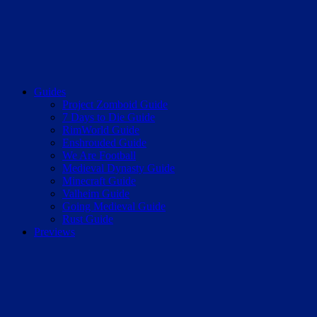
Guides
Project Zomboid Guide
7 Days to Die Guide
RimWorld Guide
Enshrouded Guide
We Are Football
Medieval Dynasty Guide
Minecraft Guide
Valheim Guide
Going Medieval Guide
Rust Guide
Previews