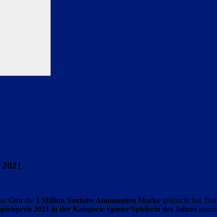
s 2021
ias
Gnu
die
1 Million Youtube Abonnenten Marke
geknackt hat. Dami
elepreis 2021 in der Kategorie Spieler/Spielerin des Jahres
nomini