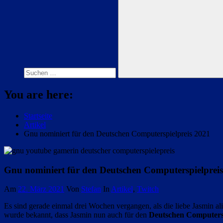
Suchen
nach:
Suchen
You are here:
Startseite
Artikel
Gnu nominiert für den Deutschen Computerspielpreis 2021
Gnu nominiert für den Deutschen Computerspielprei
Am
22. März 2021
Von
Stefan
In
Artikel
,
Twitch
Es sind gerade einmal drei Wochen vergangen, als die liebe Jasmin al
wurde bekannt, dass Jasmin nun auch für den
Deutschen Computerspi