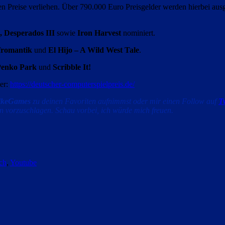
 Preise verliehen. Über 790.000 Euro Preisgelder werden hierbei ausge
 Desperados III
sowie
Iron Harvest
nominiert.
fromantik
und
El Hijo – A Wild West Tale
.
Penko Park
und
Scribble It!
ter:
https://deutscher-computerspielpreis.de/
ikeGames
zu deinen Favoriten aufnimmst oder mir einen Follow auf
Tw
 vorzuschlagen. Schau vorbei, ich würde mich freuen.
ch
,
Youtube