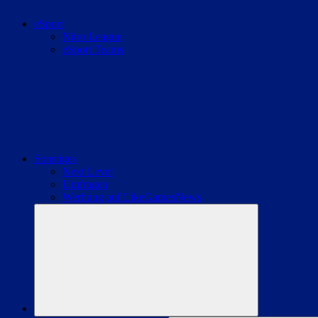
eSport
Nitro League
eSport Teams
Sonstiges
Next Level
Umfragen
Werbung auf LikeGamesNews