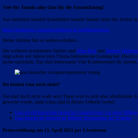
Vote für Jasmin alias Gnu für die Auszeichnung!
Aus mehreren hundert Kandidaten landete Jasmin unter den letzten dre
https://deutscher-computerspielpreis.de/publikumspreis/
Meine Stimme hat sie soeben erhalten…
Die weiteren nominierten Spieler sind
Nina Kiel
und
Dennis Winkens
trägt schon seit Jahren zum Thema Inklusion im Gaming bei. Durch ei
nichts nachsteht. Das sind interessante Vote Konkurrenten für Jasmin
Du kennst Gnu noch nicht?
Das darf doch nicht wahr sein! Dann wird es jetzt aber allerhöchste Ze
geweckt wurde, dann schau mal in diesen Artikeln vorbei:
Gnu als erfolgreichste deutsche Gamerin kurz vor einer Milli
Gnu knackt die historische Million Abonnenten auf Youtube
Preisverleihung am 13. April 2021 per Livestream