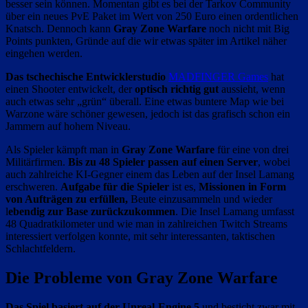
besser sein können. Momentan gibt es bei der Tarkov Community
über ein neues PvE Paket im Wert von 250 Euro einen ordentlichen
Knatsch. Dennoch kann
Gray Zone Warfare
noch nicht mit Big
Points punkten, Gründe auf die wir etwas später im Artikel näher
eingehen werden.
Das tschechische Entwicklerstudio
MADFINGER Games
hat
einen Shooter entwickelt, der
optisch richtig gut
aussieht, wenn
auch etwas sehr „grün“ überall. Eine etwas buntere Map wie bei
Warzone wäre schöner gewesen, jedoch ist das grafisch schon ein
Jammern auf hohem Niveau.
Als Spieler kämpft man in
Gray Zone Warfare
für eine von drei
Militärfirmen.
Bis zu 48 Spieler passen auf einen Server
, wobei
auch zahlreiche KI-Gegner einem das Leben auf der Insel Lamang
erschweren.
Aufgabe für die Spieler
ist es,
Missionen in Form
von Aufträgen zu erfüllen,
Beute einzusammeln und wieder
l
ebendig zur Base zurückzukommen
. Die Insel Lamang umfasst
48 Quadratkilometer und wie man in zahlreichen Twitch Streams
interessiert verfolgen konnte, mit sehr interessanten, taktischen
Schlachtfeldern.
Die Probleme von Gray Zone Warfare
Das Spiel basiert auf der Unreal-Engine 5
und besticht zwar mit