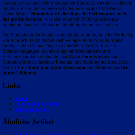
Gameplay her einen sehr interessanten Eindruck, was sich vielleicht
durchaus mal in den näheren Schatten von Escape from Tarkov
stellen könnte.
Momentan ist allerdings die Performance noch
das größte Problem
, was aber dennoch 67.000 gleichzeitige
Spieler auf Steam nicht davon abhielt ihre Runden zu spielen.
Die Flugbahnen der Kugeln wird simuliert und nicht jeder Treffer ist
sofort tödlich. Damit haben auch weniger starke Shooter Spieler
durchaus eine Chance länger zu überleben. Treffer führen zu
Beeinträchtigungen, die allerdings mit Medikamente und
Verbandsmaterial zu behandeln ist.
Gray Zone Warfare
hat als
Extration-Shooter durchaus Potential, aber benötigt noch seine Zeit.
F
ür 35 Euro kann man aktuell das Game auf Steam erwerben
(ohne Editionen).
Links
Steam
Homepage Entwickler
Trailer zum Spiel
Ähnliche Artikel
BattleBit Remastered: Shooter startet in den Early Access