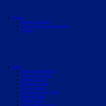
Youtube
Streamer Roomtour
Youtube Video Cutter Übersicht
7vsWild
Guides
Project Zomboid Guide
7 Days to Die Guide
RimWorld Guide
Enshrouded Guide
We Are Football
Medieval Dynasty Guide
Minecraft Guide
Valheim Guide
Going Medieval Guide