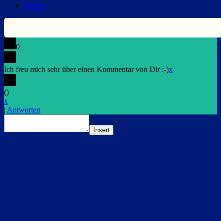
Partner
0
Ich freu mich sehr über einen Kommentar von Dir :-)
x
(
)
x
|
Antworten
Insert