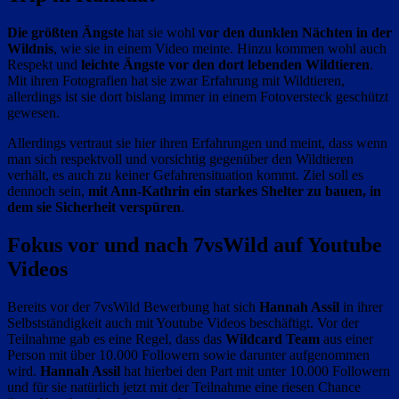
Die größten Ängste
hat sie wohl
vor den dunklen Nächten in der
Wildnis
, wie sie in einem Video meinte. Hinzu kommen wohl auch
Respekt und
leichte Ängste vor den dort lebenden Wildtieren
.
Mit ihren Fotografien hat sie zwar Erfahrung mit Wildtieren,
allerdings ist sie dort bislang immer in einem Fotoversteck geschützt
gewesen.
Allerdings vertraut sie hier ihren Erfahrungen und meint, dass wenn
man sich respektvoll und vorsichtig gegenüber den Wildtieren
verhält, es auch zu keiner Gefahrensituation kommt. Ziel soll es
dennoch sein,
mit Ann-Kathrin ein starkes Shelter zu bauen, in
dem sie Sicherheit verspüren
.
Fokus vor und nach 7vsWild auf Youtube
Videos
Bereits vor der 7vsWild Bewerbung hat sich
Hannah Assil
in ihrer
Selbstständigkeit auch mit Youtube Videos beschäftigt. Vor der
Teilnahme gab es eine Regel, dass das
Wildcard Team
aus einer
Person mit über 10.000 Followern sowie darunter aufgenommen
wird.
Hannah Assil
hat hierbei den Part mit unter 10.000 Followern
und für sie natürlich jetzt mit der Teilnahme eine riesen Chance