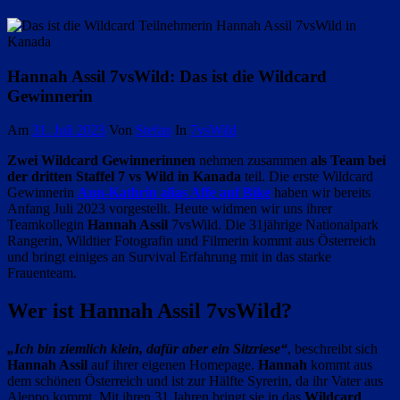
Hannah Assil 7vsWild: Das ist die Wildcard
Gewinnerin
Am
31. Juli 2023
Von
Stefan
In
7vsWild
Zwei Wildcard Gewinnerinnen
nehmen zusammen
als Team bei
der dritten Staffel 7 vs Wild in Kanada
teil. Die erste Wildcard
Gewinnerin
Ann-Kathrin alias Affe auf Bike
haben wir bereits
Anfang Juli 2023 vorgestellt. Heute widmen wir uns ihrer
Teamkollegin
Hannah Assil
7vsWild. Die 31jährige Nationalpark
Rangerin, Wildtier Fotografin und Filmerin kommt aus Österreich
und bringt einiges an Survival Erfahrung mit in das starke
Frauenteam.
Wer ist Hannah Assil 7vsWild?
„Ich bin ziemlich klein, dafür aber ein Sitzriese“
, beschreibt sich
Hannah Assil
auf ihrer eigenen Homepage.
Hannah
kommt aus
dem schönen Österreich und ist zur Hälfte Syrerin, da ihr Vater aus
Aleppo kommt. Mit ihren 31 Jahren bringt sie in das
Wildcard