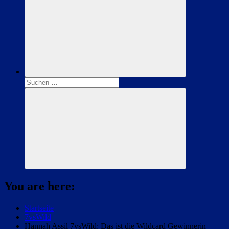
Suchen
nach:
Suchen
You are here:
Startseite
7vsWild
Hannah Assil 7vsWild: Das ist die Wildcard Gewinnerin