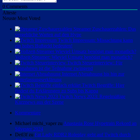
0
Comments
Älteste
Neuste
Most Voted
Streamer Zuschauerzahlen: Das
vergebliche Warten auf den Hype
Twitch Impressum: Missachtung kann
ein hohes Bußgeld bedeuten!
Vollzeit-Streamer: Wieviel Umsatz benötigt man monatlich?
Twitch Steuerinterview: Für
Einnahmen ist die Teilnahme zwingend
Internet Abmahnung bis hin zur
Unterlassungserklärung
Twitch Begriffe: Hier
findest du Erklärungen zu Subs bis Kappa
Twitch News 2023: Regelmäßige
Kurznews aus der Szene
Kommentare
Michael michi_vaper zu
Anastasia Rose Hypetrain Rekord an
Silvester 2024
Detl3f zu
Fat Lady RDR2 Roleplay geht auf Twitch durch