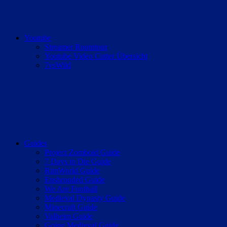
Youtube
Streamer Roomtour
Youtube Video Cutter Übersicht
7vsWild
Guides
Project Zomboid Guide
7 Days to Die Guide
RimWorld Guide
Enshrouded Guide
We Are Football
Medieval Dynasty Guide
Minecraft Guide
Valheim Guide
Going Medieval Guide