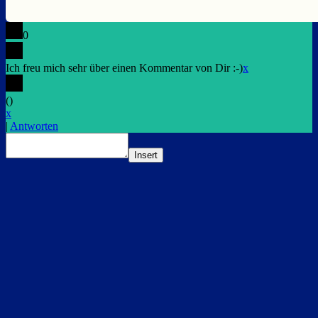
0
Ich freu mich sehr über einen Kommentar von Dir :-)
x
(
)
x
|
Antworten
Insert