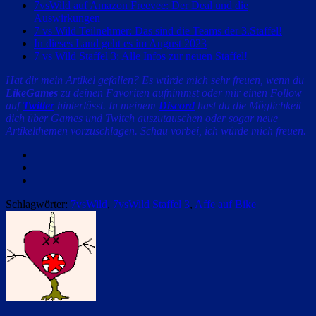
7vsWild auf Amazon Freevee: Der Deal und die
Auswirkungen
7 vs Wild Teilnehmer: Das sind die Teams der 3.Staffel!
In dieses Land geht es im August 2023
7 vs Wild Staffel 3: Alle Infos zur neuen Staffel!
Hat dir mein Artikel gefallen? Es würde mich sehr freuen, wenn du
LikeGames
zu deinen Favoriten aufnimmst oder mir einen Follow
auf
Twitter
hinterlässt. In meinem
Discord
hast du die Möglichkeit
dich über Games und Twitch auszutauschen oder sogar neue
Artikelthemen vorzuschlagen. Schau vorbei, ich würde mich freuen.
Facebook
Twitter
Email
Schlagwörter:
7vsWild
,
7vsWild Staffel 3
,
Affe auf Bike