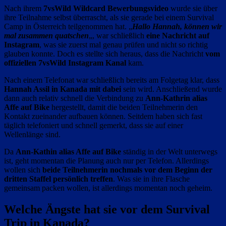
Nach ihrem
7vsWild Wildcard Bewerbungsvideo
wurde sie über
ihre Teilnahme selbst überrascht, als sie gerade bei einem Survival
Camp in Österreich teilgenommen hat. „
Hallo Hannah, können wir
mal zusammen quatschen
„, war schließlich
eine Nachricht auf
Instagram
, was sie zuerst mal genau prüfen und nicht so richtig
glauben konnte. Doch es stellte sich heraus, dass die Nachricht
vom
offiziellen 7vsWild Instagram Kanal
kam.
Nach einem Telefonat war schließlich bereits am Folgetag klar, dass
Hannah Assil in Kanada mit dabei
sein wird. Anschließend wurde
dann auch relativ schnell die Verbindung zu
Ann-Kathrin alias
Affe auf Bike
hergestellt, damit die beiden Teilnehmerin den
Kontakt zueinander aufbauen können. Seitdem haben sich fast
täglich telefoniert und schnell gemerkt, dass sie auf einer
Wellenlänge sind.
Da
Ann-Kathin alias Affe auf Bike
ständig in der Welt unterwegs
ist, geht momentan die Planung auch nur per Telefon. Allerdings
wollen sich
beide Teilnehmerin nochmals vor dem Beginn der
dritten Staffel persönlich treffen
. Was sie in ihre Flasche
gemeinsam packen wollen, ist allerdings momentan noch geheim.
Welche Ängste hat sie vor dem Survival
Trip in Kanada?