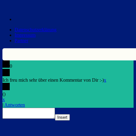
Datenschutzerklärung
Impressum
Partner
0
Ich freu mich sehr über einen Kommentar von Dir :-)
x
(
)
x
|
Antworten
Insert