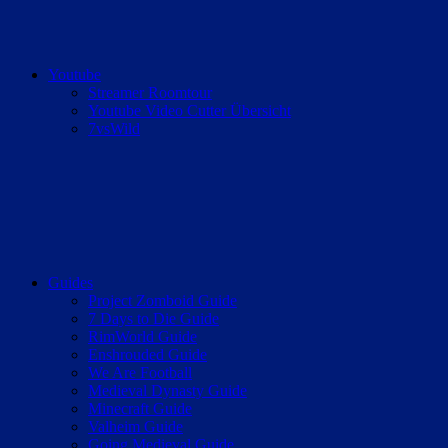
Youtube
Streamer Roomtour
Youtube Video Cutter Übersicht
7vsWild
Guides
Project Zomboid Guide
7 Days to Die Guide
RimWorld Guide
Enshrouded Guide
We Are Football
Medieval Dynasty Guide
Minecraft Guide
Valheim Guide
Going Medieval Guide