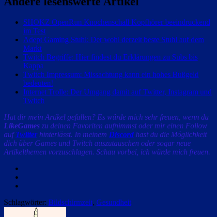
Andere lesenswerte Artikel
SHOKZ OpenRun Knochenschall Kopfhörer beeindruckend
im Test
Adept Gaming Stuhl: Der wohl derzeit beste Stuhl auf dem
Markt
Twitch Begriffe: Hier findest du Erklärungen zu Subs bis
Kappa
Twitch Impressum: Missachtung kann ein hohes Bußgeld
bedeuten!
Internet Trolle: Der Umgang damit auf Twitter, Instagram und
Twitch
Hat dir mein Artikel gefallen? Es würde mich sehr freuen, wenn du
LikeGames
zu deinen Favoriten aufnimmst oder mir einen Follow
auf
Twitter
hinterlässt. In meinem
Discord
hast du die Möglichkeit
dich über Games und Twitch auszutauschen oder sogar neue
Artikelthemen vorzuschlagen. Schau vorbei, ich würde mich freuen.
Facebook
Twitter
Email
Schlagwörter:
Bildschirmzeit
,
Gesundheit