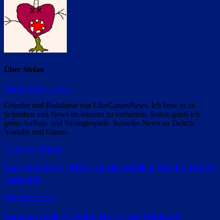
Über
Stefan
Alle Beiträge ansehen
Gründer und Redakteur von LikeGamesNews. Ich liebe es zu
Schreiben und News im Internet zu verbreiten. Selbst spiele ich
gerne Aufbau- und Strategiespiele. Schreibe News zu Twitch,
Youtube und Games.
Beitragsnavigation
Vorheriger Beitrag
Dave the Diver: Mehr als eine Million Mal im Juli 23
verkauft!
Nächster Beitrag
Hannah Assil 7vsWild: Das ist die Wildcard