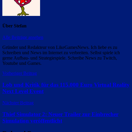
Über
Stefan
Alle Beiträge ansehen
Gründer und Redakteur von LikeGamesNews. Ich liebe es zu
Schreiben und News im Internet zu verbreiten. Selbst spiele ich
gerne Aufbau- und Strategiespiele. Schreibe News zu Twitch,
Youtube und Games.
Beitragsnavigation
Vorheriger Beitrag
Lob und Kritik für das 115.000 Euro Virtual Reality
Next Level Event
Nächster Beitrag
Thief Simulator 2: Neuer Trailer zur Einbrecher
Simulation veröffentlicht