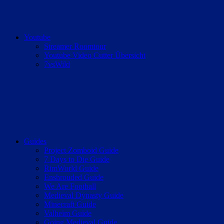
Youtube
Streamer Roomtour
Youtube Video Cutter Übersicht
7vsWild
Guides
Project Zomboid Guide
7 Days to Die Guide
RimWorld Guide
Enshrouded Guide
We Are Football
Medieval Dynasty Guide
Minecraft Guide
Valheim Guide
Going Medieval Guide