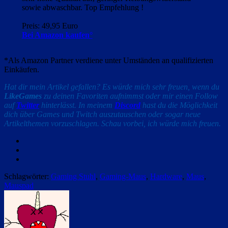
sowie abwaschbar. Top Empfehlung !
Preis: 49,95 Euro
Bei Amazon kaufen°
*Als Amazon Partner verdiene unter Umständen an qualifizierten
Einkäufen.
Hat dir mein Artikel gefallen? Es würde mich sehr freuen, wenn du
LikeGames
zu deinen Favoriten aufnimmst oder mir einen Follow
auf
Twitter
hinterlässt. In meinem
Discord
hast du die Möglichkeit
dich über Games und Twitch auszutauschen oder sogar neue
Artikelthemen vorzuschlagen. Schau vorbei, ich würde mich freuen.
Facebook
Twitter
Email
Schlagwörter:
Gaming Stuhl
,
Gaming-Maus
,
Hardware
,
Maus
,
Mauspad