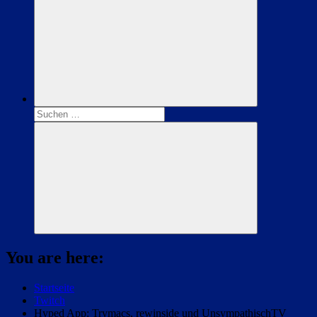
Suchen
nach:
Suchen
You are here:
Startseite
Twitch
Hyped App: Trymacs, rewinside und UnsympathischTV