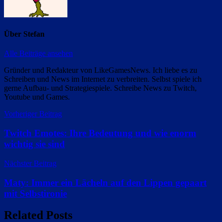
Über
Stefan
Alle Beiträge ansehen
Gründer und Redakteur von LikeGamesNews. Ich liebe es zu
Schreiben und News im Internet zu verbreiten. Selbst spiele ich
gerne Aufbau- und Strategiespiele. Schreibe News zu Twitch,
Youtube und Games.
Beitragsnavigation
Vorheriger Beitrag
Twitch Emotes: Ihre Bedeutung und wie enorm
wichtig sie sind
Nächster Beitrag
Maty: Immer ein Lächeln auf den Lippen gepaart
mit Selbstironie
Related Posts