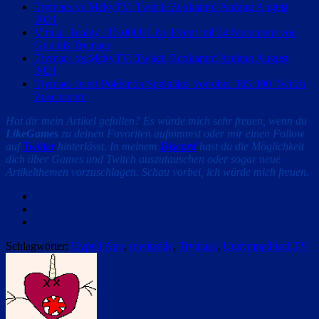
Trymacs vs MckyTV: Twitch Boxkampf Anfang August
2021
Virtual Reality 115.000€ Live Event mit 24 Streamern von
Gnu bis Trymacs
Trymacs vs MckyTV: Twitch Boxkampf Anfang August
2021
Trymacs feiert Pokèmon Spektakel vor über 365.000 Twitch
Zuschauern
Hat dir mein Artikel gefallen? Es würde mich sehr freuen, wenn du
LikeGames
zu deinen Favoriten aufnimmst oder mir einen Follow
auf
Twitter
hinterlässt. In meinem
Discord
hast du die Möglichkeit
dich über Games und Twitch auszutauschen oder sogar neue
Artikelthemen vorzuschlagen. Schau vorbei, ich würde mich freuen.
Facebook
Twitter
Email
Schlagwörter:
Hyped App
,
rewinside
,
Trymacs
,
UnsympathischTV