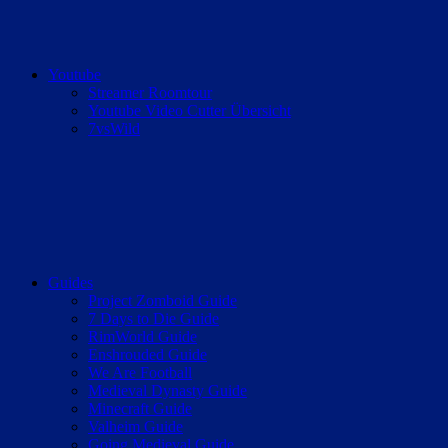
Youtube
Streamer Roomtour
Youtube Video Cutter Übersicht
7vsWild
Guides
Project Zomboid Guide
7 Days to Die Guide
RimWorld Guide
Enshrouded Guide
We Are Football
Medieval Dynasty Guide
Minecraft Guide
Valheim Guide
Going Medieval Guide