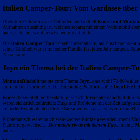
Italien Camper-Tour: Vom Gardasee über 
Über den Zeitraum von 72 Stunden sind aktuell
Knossi und Montan
Aufnahmen zuständig ist, welches separat mit einem Wohnmobil eben
hatte, sich aber wohl inzwischen gut erholt hat.
Die
Italien Camper-Tour
ist sehr unterhaltsam, als Zuschauer sie
seiner Kindheit war er mit seiner Familie fast jedes Jahr campen. Se
Ausrüstung.
Joyn ein Thema bei der Italien Camper-To
MontanaBlack88
meinte zum Thema
Joyn
, dass wohl 70-80% aller
auf den Deal vorbereitet. Die Streaming Plattform sollte
JoynLive
hei
Knossi
bezweifelt hierbei stark, dass sich
Joyn
hätte dauerhaft durchs
wären sicherlich zahlreiche Bugs und Probleme mit der Zeit aufgetret
keinerlei Eventualitäten für die Streamer, was passiert, wenn zum Beis
Problematisch wären auch viele weitere Punkte geworden, meint
Mon
Plattform gewechselt. „
Das macht etwas mit deinem Ego
„, meinte
Ma
hätte.