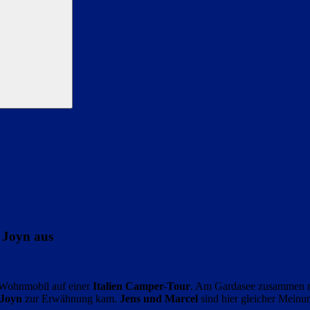
 Joyn aus
 Wohnmobil auf einer
Italien Camper-Tour
. Am Gardasee zusammen 
Joyn
zur Erwähnung kam.
Jens und Marcel
sind hier gleicher Meinu