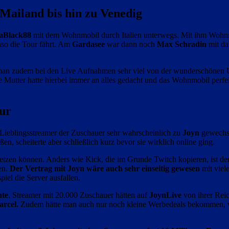
Mailand bis hin zu Venedig
aBlack88
mit dem Wohnmobil durch Italien unterwegs. Mit ihm Wohn
so die Tour fährt. Am
Gardasee
war dann noch
Max Schradin
mit da
ht man zudem bei den Live Aufnahmen sehr viel von der wunderschöne
ine Mutter hatte hierbei immer an alles gedacht und das Wohnmobil perfe
ur
 Lieblingsstreamer der Zuschauer sehr wahrscheinlich zu
Joyn
gewechs
ßen, scheiterte aber schließlich kurz bevor sie wirklich online ging.
etzen können. Anders wie Kick, die im Grunde Twitch kopieren, ist der
en.
Der Vertrag mit Joyn wäre auch sehr einseitig gewesen
mit viele
piel die Server ausfallen.
te
. Streamer mit 20.000 Zuschauer hätten auf
JoynLive
von ihrer Reic
rcel.
Zudem hätte man auch nur noch kleine Werbedeals bekommen, wenn