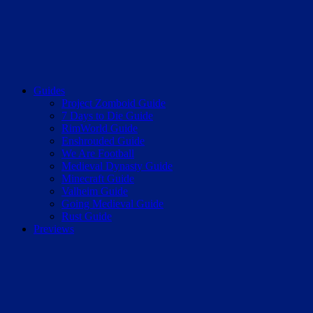
Guides
Project Zomboid Guide
7 Days to Die Guide
RimWorld Guide
Enshrouded Guide
We Are Football
Medieval Dynasty Guide
Minecraft Guide
Valheim Guide
Going Medieval Guide
Rust Guide
Previews