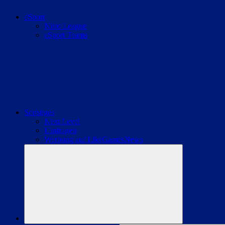
eSport
Nitro League
eSport Teams
Sonstiges
Next Level
Umfragen
Werbung auf LikeGamesNews