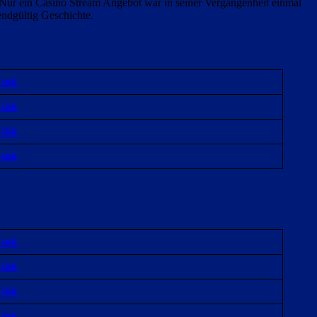
Nur ein Casino Stream Angebot war in seiner Vergangenheit einmal
 endgültig Geschichte.
Link
Link
Link
Link
Link
Link
Link
Link