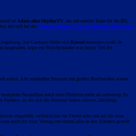
mobil ist
Adam alias SkylineTV
, der mit seinem Team für die IRL
bei, der sich bei der
Trymacs Scooter Tour die Schulter gebrochen
n Umgebung. Am Gardasee fühlte sich
Knossi
besonders wohl. In
kt ausgesattet, sogar ein Wäscheständer war immer Teil der
elt wären. Alle namhaften Streamer mit großen Reichweiten waren
 komplette Neuaufbau solch einer Plattform mehr als schwierig. Es
n Punkten, an die sich die Streamer halten müssen, allerdings
hweite eingebüßt, vielleicht nur ein Viertel wäre mit auf die neue
 auch der Joyn Vertrag erst einmal alles in den Schatten gestellt