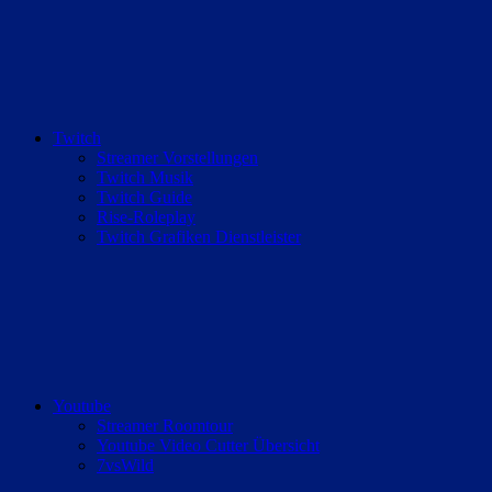
Twitch
Streamer Vorstellungen
Twitch Musik
Twitch Guide
Rise-Roleplay
Twitch Grafiken Dienstleister
Youtube
Streamer Roomtour
Youtube Video Cutter Übersicht
7vsWild