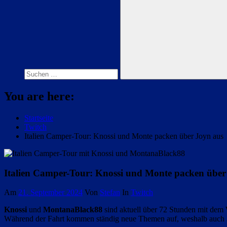
Suchen
nach:
Suchen
You are here:
Startseite
Twitch
Italien Camper-Tour: Knossi und Monte packen über Joyn aus
Italien Camper-Tour: Knossi und Monte packen über
Am
21. September 2024
Von
Stefan
In
Twitch
Knossi
und
MontanaBlack88
sind aktuell über 72 Stunden mit dem
Während der Fahrt kommen ständig neue Themen auf, weshalb auch