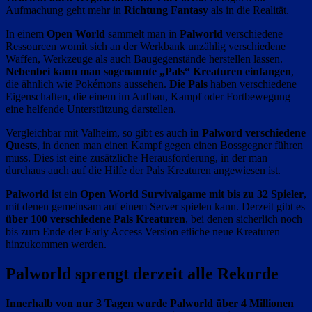
Aufmachung geht mehr in
Richtung Fantasy
als in die Realität.
In einem
Open World
sammelt man in
Palworld
verschiedene
Ressourcen womit sich an der Werkbank unzählig verschiedene
Waffen, Werkzeuge als auch Baugegenstände herstellen lassen.
Nebenbei kann man sogenannte „Pals“ Kreaturen einfangen
,
die ähnlich wie Pokémons aussehen.
Die Pals
haben verschiedene
Eigenschaften, die einem im Aufbau, Kampf oder Fortbewegung
eine helfende Unterstützung darstellen.
Vergleichbar mit Valheim, so gibt es auch
in Palword verschiedene
Quests
, in denen man einen Kampf gegen einen Bossgegner führen
muss. Dies ist eine zusätzliche Herausforderung, in der man
durchaus auch auf die Hilfe der Pals Kreaturen angewiesen ist.
Palworld i
st ein
Open World Survivalgame mit bis zu 32 Spieler
,
mit denen gemeinsam auf einem Server spielen kann. Derzeit gibt es
über 100 verschiedene Pals Kreaturen
, bei denen sicherlich noch
bis zum Ende der Early Access Version etliche neue Kreaturen
hinzukommen werden.
Palworld sprengt derzeit alle Rekorde
Innerhalb von nur 3 Tagen wurde Palworld über 4 Millionen