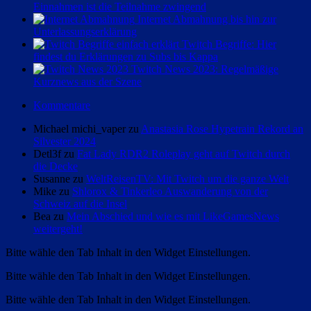
Einnahmen ist die Teilnahme zwingend
Internet Abmahnung bis hin zur
Unterlassungserklärung
Twitch Begriffe: Hier
findest du Erklärungen zu Subs bis Kappa
Twitch News 2023: Regelmäßige
Kurznews aus der Szene
Kommentare
Michael michi_vaper zu
Anastasia Rose Hypetrain Rekord an
Silvester 2024
Detl3f zu
Fat Lady RDR2 Roleplay geht auf Twitch durch
die Decke
Susanne zu
WeltReisenTV: Mit Twitch um die ganze Welt
Mike zu
Shlorox & Tinkerleo Auswanderung von der
Schweiz auf die Insel
Bea zu
Mein Abschied und wie es mit LikeGamesNews
weitergeht!
Bitte wähle den Tab Inhalt in den Widget Einstellungen.
Bitte wähle den Tab Inhalt in den Widget Einstellungen.
Bitte wähle den Tab Inhalt in den Widget Einstellungen.