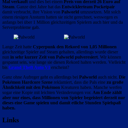
Mal verkauft
und dies bei einem
Preis von derzeit 26 Euro auf
Steam
. Ganze drei Jahre hat das
Entwicklerteam Pocketpair
damit verbracht, ihre Vision von
Palworld
umzusetzen. Mit solch
einem riesigen Ansturm hatten sie nicht gerechnet, weswegen es
anfangs bei über 1 Million gleichzeitigen Spielern auch hier und da
Serverprobleme gab.
Lange Zeit hatte
Cyperpunk den Rekord von 1,05 Millionen
gleichzeitige Spieler auf Steam gehalten, allerdings wurde dieser
nun
in sehr kurzer Zeit von Palworld pulveresiert
. Wir können
gespannt sein, wie lange sie diesen Rekord halten werden. Vielleicht
bis
Grand Theft Auto VI
erscheint?
Ganz ohne Aufreger geht es allerdings bei
Palworld
auch nicht.
Die
Pokémon Hardcore Szene
reklamiert, dass die Pals eine
zu große
Ähnlichkeit mit den Pokémon
Kreaturen haben. Manche werfen
sogar eine Kopie mit leichten Veränderungen vor.
Am Ende zählt
aber nur eines, dass Millionen von Spieler begeistert derzeit nur
dieses eine Game spielen und damit etliche Stunden Spielspaß
haben.
Links