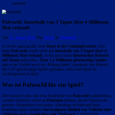
verkauft
Palworld: Innerhalb von 3 Tagen über 4 Millionen
Mal verkauft
Am
21. Januar 2024
Von
Stefan
In
Allgemein
Es ist der ganz große, neue
Hype in der Gamingbranche
. Das
Spiel
Palworld
wurde nicht nur
innerhalb von 3 Tagen über 4
Millionen Mal verkauft
, es hat auch einen
historischen Rekord
auf Steam
gebrochen.
Über 1,1 Millionen gleichzeitige Spieler
gab es im Vorfeld noch nie. Bislang hatte Cyperpunk den Rekord
mit 1,05 gleichzeitige Spieler gehalten. Alles zum Spiel im
nachfolgenden Artikel:
Was ist Palworld für ein Spiel?
Die meisten Leute, die erste Eindrücke von
Palworld
wahrnehmen,
werden sicherlich sofort an
Pokémon
denken, da die Figuren ein
gewisse Ähnlichkeit vorweisen. Allerdings ist Palworld kein
Pokémon Spiel, sondern
Survivalgame ähnlich wie Valheim oder
vielleicht auch vergleichbar mit TheForest
. Lediglich die