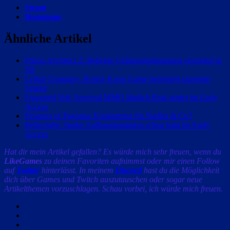
Steam
Homepage
Ähnliche Artikel
Prison Architect 2: Beliebte Gefängnissimulation erscheint in
3D
Lethal Company: Horror Koop Game begeistert tausende
Spieler
Fractured Veil: Survival MMO ähnlich Rust startet im Early
Access
Pioneers of Pagonia: Konkurrenz für Siedler & Co?
Bellwright: Starke Aufbausimulation schon bald im Early
Access
Hat dir mein Artikel gefallen? Es würde mich sehr freuen, wenn du
LikeGames
zu deinen Favoriten aufnimmst oder mir einen Follow
auf
Twitter
hinterlässt. In meinem
Discord
hast du die Möglichkeit
dich über Games und Twitch auszutauschen oder sogar neue
Artikelthemen vorzuschlagen. Schau vorbei, ich würde mich freuen.
Facebook
Twitter
Email