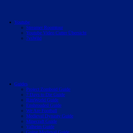
Youtube
Streamer Roomtour
Youtube Video Cutter Übersicht
7vsWild
Guides
Project Zomboid Guide
7 Days to Die Guide
RimWorld Guide
Enshrouded Guide
We Are Football
Medieval Dynasty Guide
Minecraft Guide
Valheim Guide
Going Medieval Guide