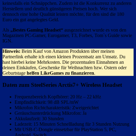
keinesfalls ein Schnäppchen. Zudem ist die Konkurrenz zu anderen
Herstellern und deutlich günstigeren Preisen hoch. Wer sich
dennoch eine hohe Qualität leisten möchte, für den sind die 180
Euro ein gut angelegtes Geld.
Als
„Bestes Gaming Headset“
ausgezeichnet wurde es von den
Magazinen PC-Gamer, Eurogamer, T3, Forbes, Tom`s Guide sowie
IGN.
Hinweis:
Beim Kauf von Amazon Produkten über meinen
Partnerlink erhalte ich einen kleinen Prozentsatz am Umsatz. Du
hast hierbei keine Mehrkosten. Die prozentualen Einnahmen an
deinen Einkäufen, Geschenke für Weihnachten bzw. Ostern oder
Geburtstage
helfen LikeGames zu finanzieren
.
Daten zum
SteelSeries Arctis7+ Wireless Headset
Frequenzbereich Kopfhörer: 20 Hz – 22 kHz
Empfindlichkeit: 98 dB SPL/mW
Mikrofon Richtcharakteristik: Zweigerichtet
Geräuschunterdrückung Mikrofon: Ja
Akkulaufzeit: 30 Stunden
Ladezeit: 15 Minuten Schnellladung für 3 Stunden Nutzung
Mit USB-C-Dongle einsetzbar für PlayStation 5, PC,
Android, Switch