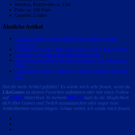
Wireless, Reichweite ca. 12m
Preis: ca. 180 Euro
Garantie: 2 Jahre
Ähnliche Artikel
Logitech Maus Signature M650: Neue Maus in vielen
Variationen
TC Helicon GoXLR Mischpult und Voice FX für Streamer
Logitech G305 Maus: Hervorragend im Test
Shure Streamer Mikrofon: Die zwei besten und beliebtesten
Mikros
Kabelloses Gaming Headset: Die besten Modelle unter 200
Euro
Hat dir mein Artikel gefallen? Es würde mich sehr freuen, wenn du
LikeGames
zu deinen Favoriten aufnimmst oder mir einen Follow
auf
Twitter
hinterlässt. In meinem
Discord
hast du die Möglichkeit
dich über Games und Twitch auszutauschen oder sogar neue
Artikelthemen vorzuschlagen. Schau vorbei, ich würde mich freuen.
Facebook
Twitter
Email