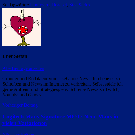
Schlagwörter:
Hardware
,
Headset
,
SteelSeries
Über
Stefan
Alle Beiträge ansehen
Gründer und Redakteur von LikeGamesNews. Ich liebe es zu
Schreiben und News im Internet zu verbreiten. Selbst spiele ich
gerne Aufbau- und Strategiespiele. Schreibe News zu Twitch,
Youtube und Games.
Beitragsnavigation
Vorheriger Beitrag
Logitech Maus Signature M650: Neue Maus in
vielen Variationen
Nächster Beitrag