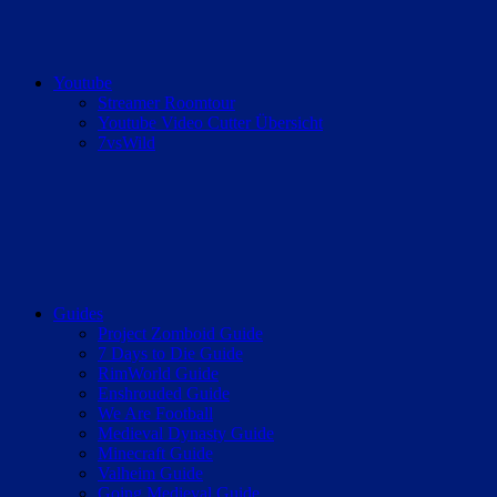
Youtube
Streamer Roomtour
Youtube Video Cutter Übersicht
7vsWild
Guides
Project Zomboid Guide
7 Days to Die Guide
RimWorld Guide
Enshrouded Guide
We Are Football
Medieval Dynasty Guide
Minecraft Guide
Valheim Guide
Going Medieval Guide