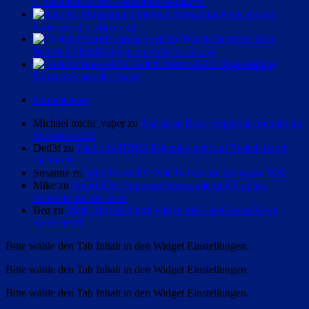
Einnahmen ist die Teilnahme zwingend
Internet Abmahnung bis hin zur
Unterlassungserklärung
Twitch Begriffe: Hier
findest du Erklärungen zu Subs bis Kappa
Twitch News 2023: Regelmäßige
Kurznews aus der Szene
Kommentare
Michael michi_vaper zu
Anastasia Rose Hypetrain Rekord an
Silvester 2024
Detl3f zu
Fat Lady RDR2 Roleplay geht auf Twitch durch
die Decke
Susanne zu
WeltReisenTV: Mit Twitch um die ganze Welt
Mike zu
Shlorox & Tinkerleo Auswanderung von der
Schweiz auf die Insel
Bea zu
Mein Abschied und wie es mit LikeGamesNews
weitergeht!
Bitte wähle den Tab Inhalt in den Widget Einstellungen.
Bitte wähle den Tab Inhalt in den Widget Einstellungen.
Bitte wähle den Tab Inhalt in den Widget Einstellungen.