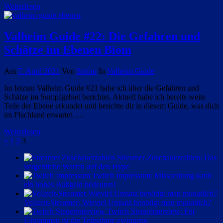
Weiterlesen
Valheim Guide #22: Die Gefahren und
Schätze im Ebenen Biom
Am
7. April 2021
Von
Stefan
In
Valheim Guide
Im letzten Valheim Guide #21 habe ich über die Gefahren und
Schätze im Sumpfgebiet berichtet. Aktuell habe ich bereits weite
Teile der Ebene erkundet und berichte dir in diesem Guide, was dich
im Flachland erwartet. …
Weiterlesen
Seitennummerierung
Vorherige
«
1
2
3
Beiträge
der
Streamer Zuschauerzahlen: Das
vergebliche Warten auf den Hype
Beiträge
Twitch Impressum: Missachtung kann
ein hohes Bußgeld bedeuten!
Vollzeit-Streamer: Wieviel Umsatz benötigt man monatlich?
Twitch Steuerinterview: Für
Einnahmen ist die Teilnahme zwingend