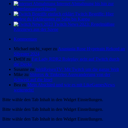
Internet Abmahnung bis hin zur
Unterlassungserklärung
Twitch Begriffe: Hier
findest du Erklärungen zu Subs bis Kappa
Twitch News 2023: Regelmäßige
Kurznews aus der Szene
Kommentare
Michael michi_vaper zu
Anastasia Rose Hypetrain Rekord an
Silvester 2024
Detl3f zu
Fat Lady RDR2 Roleplay geht auf Twitch durch
die Decke
Susanne zu
WeltReisenTV: Mit Twitch um die ganze Welt
Mike zu
Shlorox & Tinkerleo Auswanderung von der
Schweiz auf die Insel
Bea zu
Mein Abschied und wie es mit LikeGamesNews
weitergeht!
Bitte wähle den Tab Inhalt in den Widget Einstellungen.
Bitte wähle den Tab Inhalt in den Widget Einstellungen.
Bitte wähle den Tab Inhalt in den Widget Einstellungen.