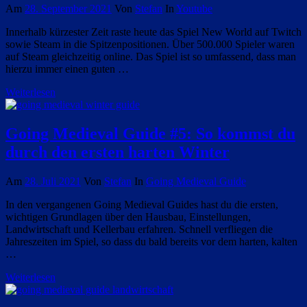
Am
28. September 2021
Von
Stefan
In
Youtube
Innerhalb kürzester Zeit raste heute das Spiel New World auf Twitch
sowie Steam in die Spitzenpositionen. Über 500.000 Spieler waren
auf Steam gleichzeitig online. Das Spiel ist so umfassend, dass man
hierzu immer einen guten …
Weiterlesen
Going Medieval Guide #5: So kommst du
durch den ersten harten Winter
Am
28. Juli 2021
Von
Stefan
In
Going Medieval Guide
In den vergangenen Going Medieval Guides hast du die ersten,
wichtigen Grundlagen über den Hausbau, Einstellungen,
Landwirtschaft und Kellerbau erfahren. Schnell verfliegen die
Jahreszeiten im Spiel, so dass du bald bereits vor dem harten, kalten
…
Weiterlesen