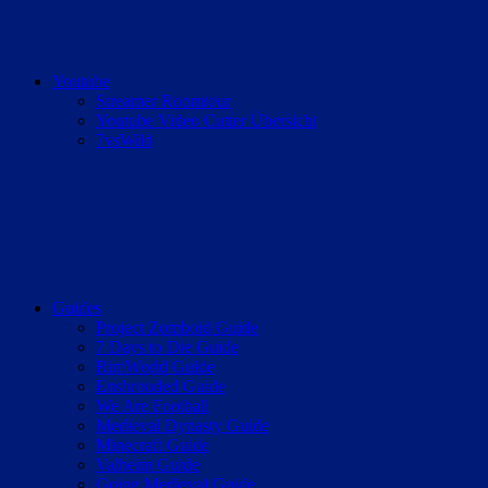
Youtube
Streamer Roomtour
Youtube Video Cutter Übersicht
7vsWild
Guides
Project Zomboid Guide
7 Days to Die Guide
RimWorld Guide
Enshrouded Guide
We Are Football
Medieval Dynasty Guide
Minecraft Guide
Valheim Guide
Going Medieval Guide