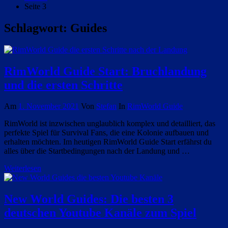
Seite 3
Schlagwort:
Guides
RimWorld Guide Start: Bruchlandung
und die ersten Schritte
Am
1. November 2021
Von
Stefan
In
RimWorld Guide
RimWorld ist inzwischen unglaublich komplex und detailliert, das
perfekte Spiel für Survival Fans, die eine Kolonie aufbauen und
erhalten möchten. Im heutigen RimWorld Guide Start erfährst du
alles über die Startbedingungen nach der Landung und …
Weiterlesen
New World Guides: Die besten 3
deutschen Youtube Kanäle zum Spiel