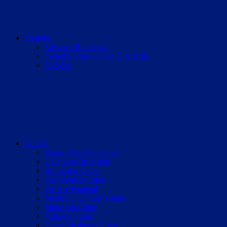
Youtube
Streamer Roomtour
Youtube Video Cutter Übersicht
7vsWild
Guides
Project Zomboid Guide
7 Days to Die Guide
RimWorld Guide
Enshrouded Guide
We Are Football
Medieval Dynasty Guide
Minecraft Guide
Valheim Guide
Going Medieval Guide