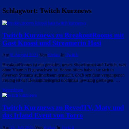
Schlagwort:
Twitch Kurznews
Twitch Kurznews zu BreakoutRooms mit
Gast Knossi und Streamerin Hasi
Am
8. August 2021
Von
Stefan
In
Twitch
BreakoutRooms ist ein geniales, neues Showformat auf Twitch, was
ohne Vitamin B gewachsen ist. Schon öfters haben sie sich in
diversen Streams aufmerksam gemacht, doch seit dem vergangenen
Freitag ist der Bekanntheitsgrad nochmals gewaltig gestiegen. …
Weiterlesen
Twitch Kurznews zu RevedTV, Maty und
das Irland Event von Torro
Am
21. Juli 2021
Von
Stefan
In
Twitch