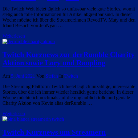
Die Twitch Welt bietet täglich so unfassbar viele gute Stories, womit
stetig auch tolle Informationen für Artikel abgreifbar sind. In dieser
Woche möchte ich über die Streamer:innen RevedTV, Maty und den
Irland Besuch von JenNyan …
Weiterlesen
Twitch Kurznews zur derRumble Charity
Aktion sowie Lory und Raupling
Am
5. Juni 2021
Von
Stefan
In
Twitch
Die Streaming Plattform Twitch bietet täglich unzählige, interessante
Stories, über die ich immer wieder herzlich gerne berichte. In dieser
Woche möchte ich nochmals auf die unglaublich tolle und geniale
Charity Aktion von Kevin alias derRumble …
Weiterlesen
Twitch Kurznews um Streamern