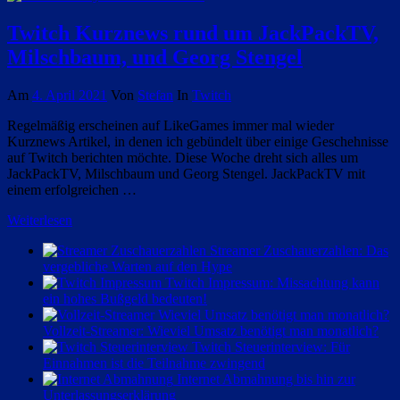
Twitch Kurznews rund um JackPackTV,
Milschbaum, und Georg Stengel
Am
4. April 2021
Von
Stefan
In
Twitch
Regelmäßig erscheinen auf LikeGames immer mal wieder
Kurznews Artikel, in denen ich gebündelt über einige Geschehnisse
auf Twitch berichten möchte. Diese Woche dreht sich alles um
JackPackTV, Milschbaum und Georg Stengel. JackPackTV mit
einem erfolgreichen …
Weiterlesen
Streamer Zuschauerzahlen: Das
vergebliche Warten auf den Hype
Twitch Impressum: Missachtung kann
ein hohes Bußgeld bedeuten!
Vollzeit-Streamer: Wieviel Umsatz benötigt man monatlich?
Twitch Steuerinterview: Für
Einnahmen ist die Teilnahme zwingend
Internet Abmahnung bis hin zur
Unterlassungserklärung