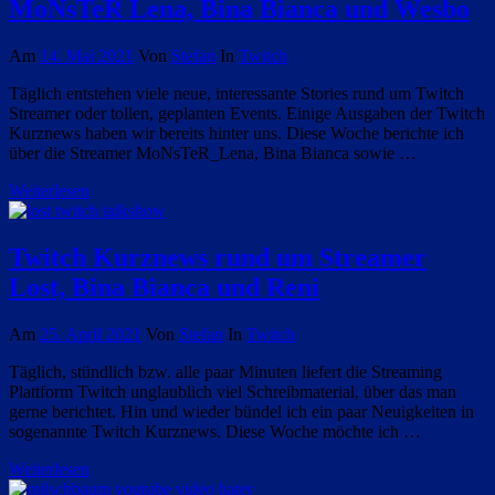
MoNsTeR Lena, Bina Bianca und Wesbo
Am
14. Mai 2021
Von
Stefan
In
Twitch
Täglich entstehen viele neue, interessante Stories rund um Twitch
Streamer oder tollen, geplanten Events. Einige Ausgaben der Twitch
Kurznews haben wir bereits hinter uns. Diese Woche berichte ich
über die Streamer MoNsTeR_Lena, Bina Bianca sowie …
Weiterlesen
Twitch Kurznews rund um Streamer
Lost, Bina Bianca und Reni
Am
25. April 2021
Von
Stefan
In
Twitch
Täglich, stündlich bzw. alle paar Minuten liefert die Streaming
Plattform Twitch unglaublich viel Schreibmaterial, über das man
gerne berichtet. Hin und wieder bündel ich ein paar Neuigkeiten in
sogenannte Twitch Kurznews. Diese Woche möchte ich …
Weiterlesen