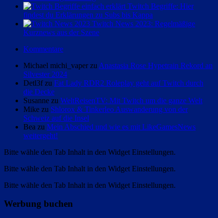
Twitch Begriffe: Hier
findest du Erklärungen zu Subs bis Kappa
Twitch News 2023: Regelmäßige
Kurznews aus der Szene
Kommentare
Michael michi_vaper zu
Anastasia Rose Hypetrain Rekord an
Silvester 2024
Detl3f zu
Fat Lady RDR2 Roleplay geht auf Twitch durch
die Decke
Susanne zu
WeltReisenTV: Mit Twitch um die ganze Welt
Mike zu
Shlorox & Tinkerleo Auswanderung von der
Schweiz auf die Insel
Bea zu
Mein Abschied und wie es mit LikeGamesNews
weitergeht!
Bitte wähle den Tab Inhalt in den Widget Einstellungen.
Bitte wähle den Tab Inhalt in den Widget Einstellungen.
Bitte wähle den Tab Inhalt in den Widget Einstellungen.
Werbung buchen