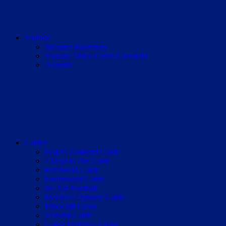
Youtube
Streamer Roomtour
Youtube Video Cutter Übersicht
7vsWild
Guides
Project Zomboid Guide
7 Days to Die Guide
RimWorld Guide
Enshrouded Guide
We Are Football
Medieval Dynasty Guide
Minecraft Guide
Valheim Guide
Going Medieval Guide