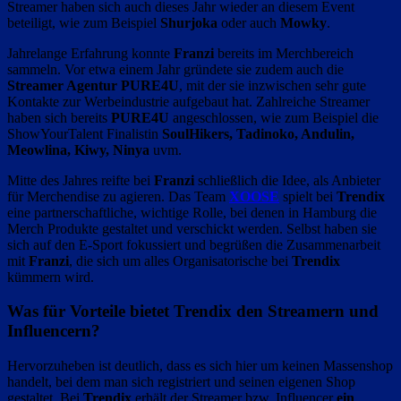
Streamer haben sich auch dieses Jahr wieder an diesem Event
beteiligt, wie zum Beispiel
Shurjoka
oder auch
Mowky
.
Jahrelange Erfahrung konnte
Franzi
bereits im Merchbereich
sammeln. Vor etwa einem Jahr gründete sie zudem auch die
Streamer Agentur PURE4U
, mit der sie inzwischen sehr gute
Kontakte zur Werbeindustrie aufgebaut hat. Zahlreiche Streamer
haben sich bereits
PURE4U
angeschlossen, wie zum Beispiel die
ShowYourTalent Finalistin
SoulHikers, Tadinoko, Andulin,
Meowlina, Kiwy, Ninya
uvm.
Mitte des Jahres reifte bei
Franzi
schließlich die Idee, als Anbieter
für Merchendise zu agieren. Das Team
XOOSE
spielt bei
Trendix
eine partnerschaftliche, wichtige Rolle, bei denen in Hamburg die
Merch Produkte gestaltet und verschickt werden. Selbst haben sie
sich auf den E-Sport fokussiert und begrüßen die Zusammenarbeit
mit
Franzi
, die sich um alles Organisatorische bei
Trendix
kümmern wird.
Was für Vorteile bietet Trendix den Streamern und
Influencern?
Hervorzuheben ist deutlich, dass es sich hier um keinen Massenshop
handelt, bei dem man sich registriert und seinen eigenen Shop
gestaltet. Bei
Trendix
erhält der Streamer bzw. Influencer
ein