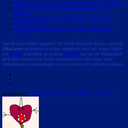
PlayPink Charity Aktion zur Frühaufklärung von Brustkrebs
ORITY ESport Gaming Rucksäcke aus nachhaltigem
Material
Interview mit SoulHikers Teil1 über Musik, Twitch und
Milschbaum Raid
Tadinoko- die schreckhafte, witzige und symphatische
Streamerin
Hat dir mein Artikel gefallen? Es würde mich sehr freuen, wenn du
LikeGames
zu deinen Favoriten aufnimmst oder mir einen Follow
auf
Twitter
hinterlässt. In meinem
Discord
hast du die Möglichkeit
dich über Games und Twitch auszutauschen oder sogar neue
Artikelthemen vorzuschlagen. Schau vorbei, ich würde mich freuen.
Facebook
Twitter
Email
Schlagwörter:
Merch Shop
,
PURE4U
,
SoulHikers
,
Tadinoko