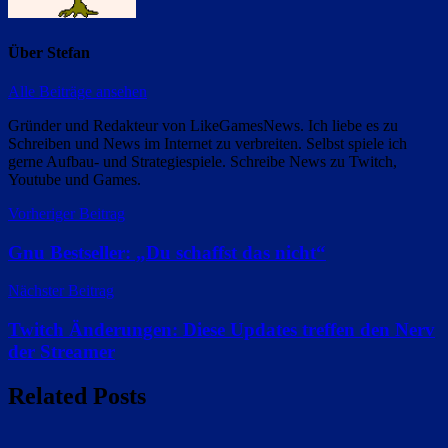
Über
Stefan
Alle Beiträge ansehen
Gründer und Redakteur von LikeGamesNews. Ich liebe es zu
Schreiben und News im Internet zu verbreiten. Selbst spiele ich
gerne Aufbau- und Strategiespiele. Schreibe News zu Twitch,
Youtube und Games.
Beitragsnavigation
Vorheriger Beitrag
Gnu Bestseller: „Du schaffst das nicht“
Nächster Beitrag
Twitch Änderungen: Diese Updates treffen den Nerv
der Streamer
Related Posts