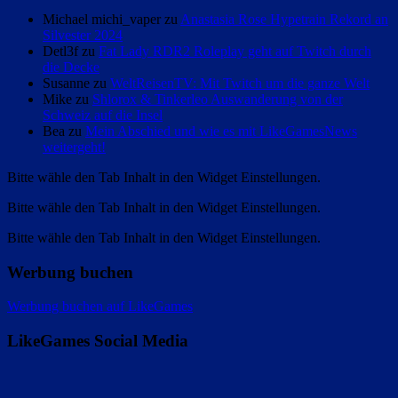
Michael michi_vaper zu
Anastasia Rose Hypetrain Rekord an
Silvester 2024
Detl3f zu
Fat Lady RDR2 Roleplay geht auf Twitch durch
die Decke
Susanne zu
WeltReisenTV: Mit Twitch um die ganze Welt
Mike zu
Shlorox & Tinkerleo Auswanderung von der
Schweiz auf die Insel
Bea zu
Mein Abschied und wie es mit LikeGamesNews
weitergeht!
Bitte wähle den Tab Inhalt in den Widget Einstellungen.
Bitte wähle den Tab Inhalt in den Widget Einstellungen.
Bitte wähle den Tab Inhalt in den Widget Einstellungen.
Werbung buchen
Werbung buchen auf LikeGames
LikeGames Social Media
Twitter