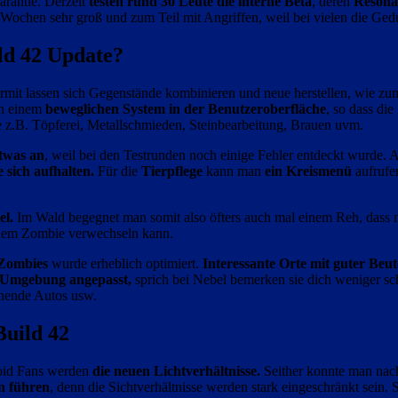
arantie. Derzeit
testen rund 30 Leute die interne Beta
, deren
Resonan
Wochen sehr groß und zum Teil mit Angriffen, weil bei vielen die Gedu
ld 42 Update?
it lassen sich Gegenstände kombinieren und neue herstellen, wie zum
an einem
beweglichen System in der Benutzeroberfläche
, so dass di
ie z.B. Töpferei, Metallschmieden, Steinbearbeitung, Brauen uvm.
twas an
, weil bei den Testrunden noch einige Fehler entdeckt wurde. A
 sich aufhalten.
Für die
Tierpflege
kann man
ein Kreismenü
aufrufe
el.
Im Wald begegnet man somit also öfters auch mal einem Reh, dass 
einem Zombie verwechseln kann.
Zombies
wurde erheblich optimiert.
Interessante Orte mit guter Beut
e Umgebung angepasst,
sprich bei Nebel bemerken sie dich weniger sch
ehende Autos usw.
Build 42
boid Fans werden
die neuen Lichtverhältnisse.
Seither konnte man nach
n führen
, denn die Sichtverhältnisse werden stark eingeschränkt sein. S