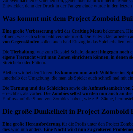
vor Weihnachten erscheinen soll, geben aber natürlich hierfür keine G
Entwickler, denn der Druck in der Fangemeinde wurde in den letzten 
Was kommt mit dem Project Zomboid Bui
Eine große Verbesserung
wird das
Crafting Menü
bekommen. Hierm
öffnen, was sich schon bald verändern soll. Die Entwickler arbeiten 
von Gegenständen
sollen auch bald Einzug in das Spiel erhalten, w
Die
Tierhaltung
, wie zum Beispiel Schafe,
dauert hingegen noch e
eigene Tierzucht wird man Zonen einrichten können, in denen sie
Streicheln oder Füttern.
Bleiben wir bei den Tieren.
Es kommen nun auch Wildtiere ins Spi
innerhalb der Umgebung, die man als Spieler auch schnell mal mit 
Die
Tarnung und das Schleichen
sowie die
Aufmerksamkeit von 
erreichbar, als vorher.
Die Zombies selbst wurden nun auch an di
Einfluss auf die Sinne von Zombies haben, wie z.B. Zäune, herumst
Die große Dunkelheit in Project Zomboid 
Eine große Herausforderung
für die Profis unter den Project Zom
dies wird nun anders.
Eine Nacht wird nun zu größeren Probleme