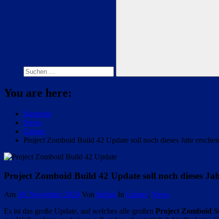
Suchen
nach:
Suchen
You are here:
Startseite
News
Games
Project Zomboid Build 42 Update soll noch dieses Jahr erschei
Project Zomboid Build 42 Update soll noch dieses Jah
Am
30. November 2024
Von
Stefan
In
Games
,
News
Es ist das große Update, auf welches alle großen
Project Zomboid S