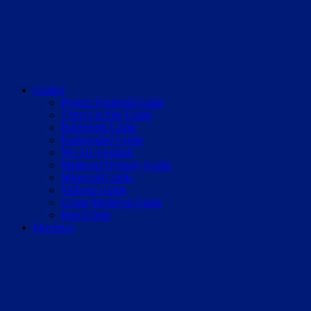
Guides
Project Zomboid Guide
7 Days to Die Guide
RimWorld Guide
Enshrouded Guide
We Are Football
Medieval Dynasty Guide
Minecraft Guide
Valheim Guide
Going Medieval Guide
Rust Guide
Previews