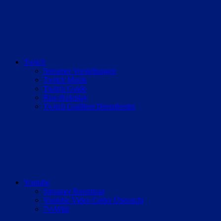
Twitch
Streamer Vorstellungen
Twitch Musik
Twitch Guide
Rise-Roleplay
Twitch Grafiken Dienstleister
Youtube
Streamer Roomtour
Youtube Video Cutter Übersicht
7vsWild