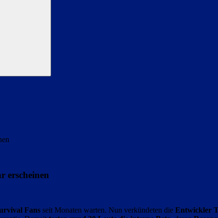
nen
r erscheinen
urvival Fans
seit Monaten warten. Nun verkündeten die
Entwickler T