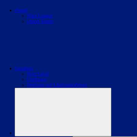
eSport
Nitro League
eSport Teams
Sonstiges
Next Level
Umfragen
Werbung auf LikeGamesNews