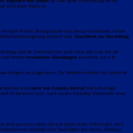
z angeblich sehr positiv
ist. Eine große Erleichterung für die
ld wohl keine Stärke ist.
 Beispiel Waffen. Bislang musste man hierzu verschiedene Fenster
e Bildschirmüberlagerung reduziert wird.
Maschinen zur Herstellung
llerdings sind die Entwickler hier auch schon sehr weit. Für die
n und hierbei
verschiedene Handlungen
auswählen, wie z.B.
man übrigens auch jagen kann. Die Wildtiere erhöhen die Geräusche
e
sind nun wohl
mehr von Zombies übersät
und schwieriger
nell als bei klarer Sicht. Auch werden zukünftig Hindernisse einen
ts noch gut etwas sehen und sich relativ sicher fortbewegen, doch
traßenlaternen innerhalb einer Stadt helfen hier enorm, allerdings