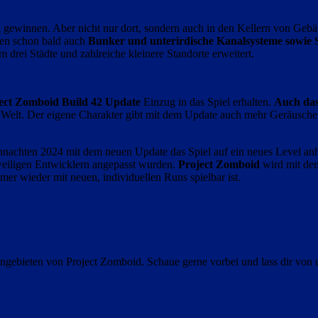
 gewinnen. Aber nicht nur dort, sondern auch in den Kellern von Geb
llen schon bald auch
Bunker und unterirdische Kanalsysteme sowie 
 drei Städte und zahlreiche kleinere Standorte erweitert.
ect Zomboid Build 42 Update
Einzug in das Spiel erhalten.
Auch das
Welt. Der eigene Charakter gibt mit dem Update auch mehr Geräusche
nachten 2024 mit dem neuen Update das Spiel auf ein neues Level anhe
eweiligen Entwicklern angepasst wurden.
Project Zomboid
wird mit d
er wieder mit neuen, individuellen Runs spielbar ist.
gebieten von Project Zomboid. Schaue gerne vorbei und lass dir von 