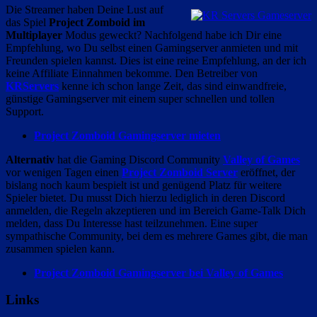
Die Streamer haben Deine Lust auf
das Spiel
Project Zomboid im
Multiplayer
Modus geweckt? Nachfolgend habe ich Dir eine
Empfehlung, wo Du selbst einen Gamingserver anmieten und mit
Freunden spielen kannst. Dies ist eine reine Empfehlung, an der ich
keine Affiliate Einnahmen bekomme. Den Betreiber von
KRServers
kenne ich schon lange Zeit, das sind einwandfreie,
günstige Gamingserver mit einem super schnellen und tollen
Support.
Project Zomboid Gamingserver mieten
Alternativ
hat die Gaming Discord Community
Valley of Games
vor wenigen Tagen einen
Project Zomboid Server
eröffnet, der
bislang noch kaum bespielt ist und genügend Platz für weitere
Spieler bietet. Du musst Dich hierzu lediglich in deren Discord
anmelden, die Regeln akzeptieren und im Bereich Game-Talk Dich
melden, dass Du Interesse hast teilzunehmen. Eine super
sympathische Community, bei dem es mehrere Games gibt, die man
zusammen spielen kann.
Project Zomboid Gamingserver bei Valley of Games
Links