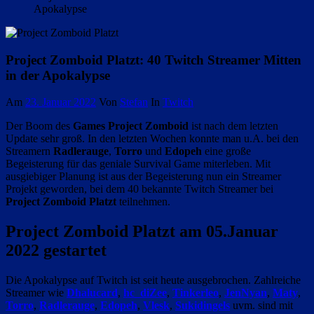
Apokalypse
Project Zomboid Platzt: 40 Twitch Streamer Mitten
in der Apokalypse
Am
23. Januar 2022
Von
Stefan
In
Twitch
Der Boom des
Games Project Zomboid
ist nach dem letzten
Update sehr groß. In den letzten Wochen konnte man u.A. bei den
Streamern
Radlerauge
,
Torro
und
Edopeh
eine große
Begeisterung für das geniale Survival Game miterleben. Mit
ausgiebiger Planung ist aus der Begeisterung nun ein Streamer
Projekt geworden, bei dem 40 bekannte Twitch Streamer bei
Project Zomboid Platzt
teilnehmen.
Project Zomboid Platzt am 05.Januar
2022 gestartet
Die Apokalypse auf Twitch ist seit heute ausgebrochen. Zahlreiche
Streamer wie
Dhalucard
,
hc_diZee
,
Tinkerleo
,
JenNyan
,
Maty
,
Torro
,
Radlerauge
,
Edopeh
,
Vlesk
,
Sukidingels
uvm. sind mit