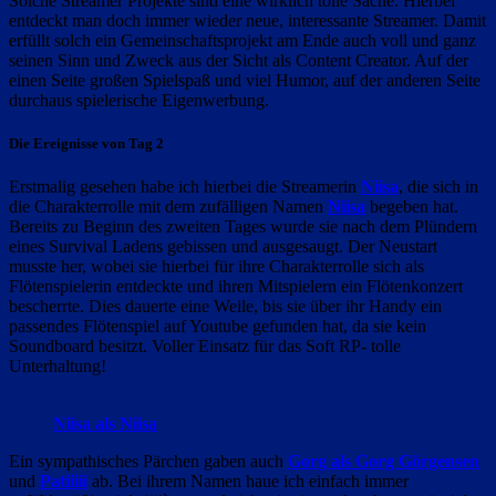
Solche Streamer Projekte sind eine wirklich tolle Sache. Hierbei
entdeckt man doch immer wieder neue, interessante Streamer. Damit
erfüllt solch ein Gemeinschaftsprojekt am Ende auch voll und ganz
seinen Sinn und Zweck aus der Sicht als Content Creator. Auf der
einen Seite großen Spielspaß und viel Humor, auf der anderen Seite
durchaus spielerische Eigenwerbung.
Die Ereignisse von Tag 2
Erstmalig gesehen habe ich hierbei die Streamerin
Niisa
, die sich in
die Charakterrolle mit dem zufälligen Namen
Niisa
begeben hat.
Bereits zu Beginn des zweiten Tages wurde sie nach dem Plündern
eines Survival Ladens gebissen und ausgesaugt. Der Neustart
musste her, wobei sie hierbei für ihre Charakterrolle sich als
Flötenspielerin entdeckte und ihren Mitspielern ein Flötenkonzert
bescherrte. Dies dauerte eine Weile, bis sie über ihr Handy ein
passendes Flötenspiel auf Youtube gefunden hat, da sie kein
Soundboard besitzt. Voller Einsatz für das Soft RP- tolle
Unterhaltung!
Niisa als Niisa
Ein sympathisches Pärchen gaben auch
Gorg als Gorg Görgensen
und
Patiiiii
ab. Bei ihrem Namen haue ich einfach immer