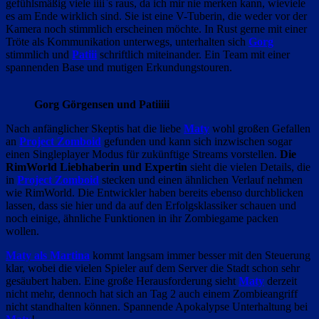
gefühlsmäßig viele iiii`s raus, da ich mir nie merken kann, wieviele
es am Ende wirklich sind. Sie ist eine V-Tuberin, die weder vor der
Kamera noch stimmlich erscheinen möchte. In Rust gerne mit einer
Tröte als Kommunikation unterwegs, unterhalten sich
Gorg
stimmlich und
Patiii
schriftlich miteinander. Ein Team mit einer
spannenden Base und mutigen Erkundungstouren.
Gorg Görgensen und Patiiiii
Nach anfänglicher Skeptis hat die liebe
Maty
wohl großen Gefallen
an
Project Zomboid
gefunden und kann sich inzwischen sogar
einen Singleplayer Modus für zukünftige Streams vorstellen.
Die
RimWorld Liebhaberin und Expertin
sieht die vielen Details, die
in
Project Zomboid
stecken und einen ähnlichen Verlauf nehmen
wie RimWorld. Die Entwickler haben bereits ebenso durchblicken
lassen, dass sie hier und da auf den Erfolgsklassiker schauen und
noch einige, ähnliche Funktionen in ihr Zombiegame packen
wollen.
Maty als Martina
kommt langsam immer besser mit den Steuerung
klar, wobei die vielen Spieler auf dem Server die Stadt schon sehr
gesäubert haben. Eine große Herausforderung sieht
Maty
derzeit
nicht mehr, dennoch hat sich an Tag 2 auch einem Zombieangriff
nicht standhalten können. Spannende Apokalypse Unterhaltung bei