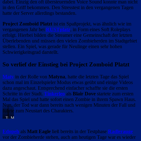
dabei. Einzig den oft übersteuernden Voice Sound konnte man nicht
in den Griff bekommen. Den Stresstest in den vergangenen Tagen
hatte der Server allerdings bestanden.
Project Zomboid Platzt
ist ein Spaßprojekt, was ähnlich wie im
vergangenen Jahr bei
RUSTplatz
, in Form eines Soft Roleplays
erfolgt. Hierbei bilden die Streamer eine Gemeinschaft der letzten
Überlebenden und müssen den vielen Zombieherden im Stadtgebiet
stellen. Ein Spiel, was gerade für Neulinge einen sehr hohen
Schwierigkeitsgrad darstellt.
So verlief der Einstieg bei Project Zomboid Platzt
Maty
in der Rolle von
Matyna
, hatte die letzten Tage das Spiel
schon mal im Einzelspieler Modus etwas geübt und einige Videos
dazu angeschaut. Entsprechend einfacher schaffte sie die ersten
Schritte in der Stadt.
Tinkerleo
als
Blair Dove
startete zum ersten
Mal das Spiel und hatte sofort einen Zombie in ihrem Spawn Haus.
Nun, der Tod war dann bereits nach wenigen Minuten der Fall und
führte zum Neustart des Charakters.
Tinkerleo
Maty
Edopeh
als
Matt Eagle
ließ bereits in der Testphase
Radlerauge
vor der Zombieherde stehen, auch am heutigen Tage war es wieder