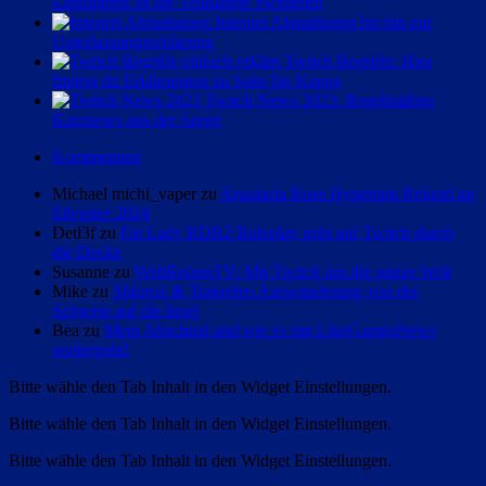
Einnahmen ist die Teilnahme zwingend
Internet Abmahnung bis hin zur
Unterlassungserklärung
Twitch Begriffe: Hier
findest du Erklärungen zu Subs bis Kappa
Twitch News 2023: Regelmäßige
Kurznews aus der Szene
Kommentare
Michael michi_vaper zu
Anastasia Rose Hypetrain Rekord an
Silvester 2024
Detl3f zu
Fat Lady RDR2 Roleplay geht auf Twitch durch
die Decke
Susanne zu
WeltReisenTV: Mit Twitch um die ganze Welt
Mike zu
Shlorox & Tinkerleo Auswanderung von der
Schweiz auf die Insel
Bea zu
Mein Abschied und wie es mit LikeGamesNews
weitergeht!
Bitte wähle den Tab Inhalt in den Widget Einstellungen.
Bitte wähle den Tab Inhalt in den Widget Einstellungen.
Bitte wähle den Tab Inhalt in den Widget Einstellungen.