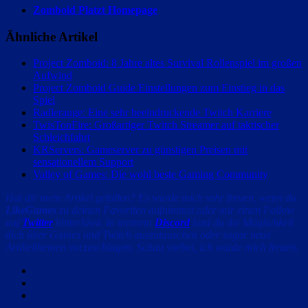
Zomboid Platzt Homepage
Ähnliche Artikel
Project Zomboid: 8 Jahre altes Survival Rollenspiel im großen
Aufwind
Project Zomboid Guide Einstellungen zum Einstieg in das
Spiel
Radlerauge: Eine sehr beeindruckende Twitch Karriere
TwisTonFire: Großartiger Twitch Streamer auf taktischer
Schleichfahrt
KRServers: Gameserver zu günstigen Preisen mit
sensationellem Support
Valley of Games: Die wohl beste Gaming Community
Hat dir mein Artikel gefallen? Es würde mich sehr freuen, wenn du
LikeGames
zu deinen Favoriten aufnimmst oder mir einen Follow
auf
Twitter
hinterlässt. In meinem
Discord
hast du die Möglichkeit
dich über Games und Twitch auszutauschen oder sogar neue
Artikelthemen vorzuschlagen. Schau vorbei, ich würde mich freuen.
Facebook
Twitter
Email