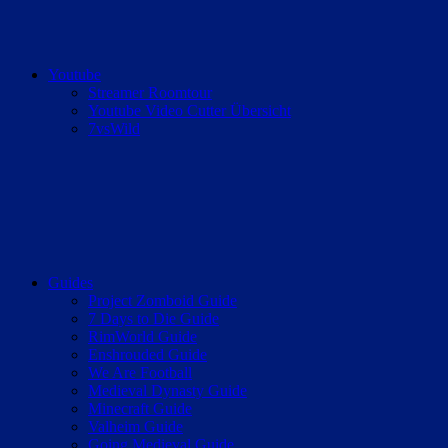
Youtube
Streamer Roomtour
Youtube Video Cutter Übersicht
7vsWild
Guides
Project Zomboid Guide
7 Days to Die Guide
RimWorld Guide
Enshrouded Guide
We Are Football
Medieval Dynasty Guide
Minecraft Guide
Valheim Guide
Going Medieval Guide