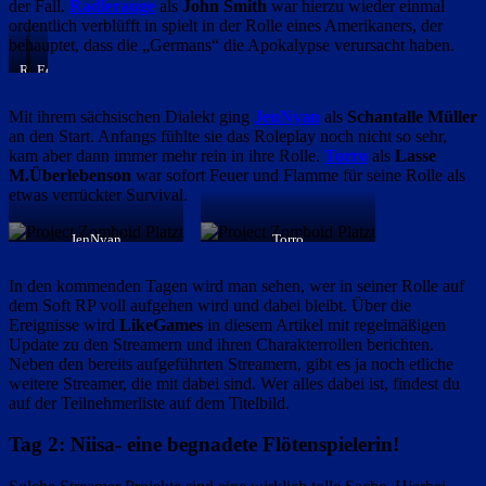
der Fall.
Radlerauge
als
John Smith
war hierzu wieder einmal
ordentlich verblüfft in spielt in der Rolle eines Amerikaners, der
behauptet, dass die „Germans“ die Apokalypse verursacht haben.
Radlerauge
Edopeh
Mit ihrem sächsischen Dialekt ging
JenNyan
als
Schantalle Müller
an den Start. Anfangs fühlte sie das Roleplay noch nicht so sehr,
kam aber dann immer mehr rein in ihre Rolle.
Torro
als
Lasse
M.Überlebenson
war sofort Feuer und Flamme für seine Rolle als
etwas verrückter Survival.
JenNyan
Torro
In den kommenden Tagen wird man sehen, wer in seiner Rolle auf
dem Soft RP voll aufgehen wird und dabei bleibt. Über die
Ereignisse wird
LikeGames
in diesem Artikel mit regelmäßigen
Update zu den Streamern und ihren Charakterrollen berichten.
Neben den bereits aufgeführten Streamern, gibt es ja noch etliche
weitere Streamer, die mit dabei sind. Wer alles dabei ist, findest du
auf der Teilnehmerliste auf dem Titelbild.
Tag 2: Niisa- eine begnadete Flötenspielerin!