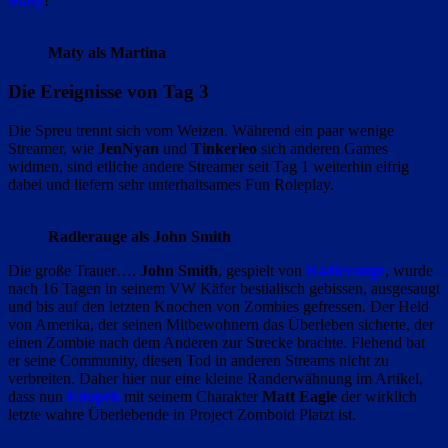
Maty
!
Maty als Martina
Die Ereignisse von Tag 3
Die Spreu trennt sich vom Weizen. Während ein paar wenige
Streamer, wie
JenNyan
und
Tinkerleo
sich anderen Games
widmen, sind etliche andere Streamer seit Tag 1 weiterhin eifrig
dabei und liefern sehr unterhaltsames Fun Roleplay.
Radlerauge als John Smith
Die große Trauer….
John Smith
, gespielt von
Radlerauge
, wurde
nach 16 Tagen in seinem VW Käfer bestialisch gebissen, ausgesaugt
und bis auf den letzten Knochen von Zombies gefressen. Der Held
von Amerika, der seinen Mitbewohnern das Überleben sicherte, der
einen Zombie nach dem Anderen zur Strecke brachte. Flehend bat
er seine Community, diesen Tod in anderen Streams nicht zu
verbreiten. Daher hier nur eine kleine Randerwähnung im Artikel,
dass nun
Edopeh
mit seinem Charakter
Matt Eagle
der wirklich
letzte wahre Überlebende in Project Zomboid Platzt ist.