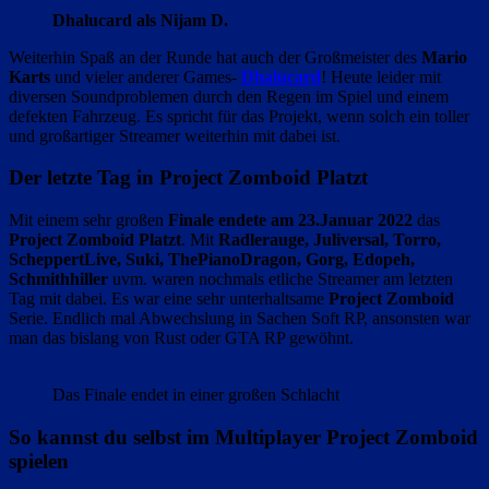
Dhalucard als Nijam D.
Weiterhin Spaß an der Runde hat auch der Großmeister des
Mario
Karts
und vieler anderer Games-
Dhalucard
! Heute leider mit
diversen Soundproblemen durch den Regen im Spiel und einem
defekten Fahrzeug. Es spricht für das Projekt, wenn solch ein toller
und großartiger Streamer weiterhin mit dabei ist.
Der letzte Tag in Project Zomboid Platzt
Mit einem sehr großen
Finale endete am 23.Januar 2022
das
Project Zomboid Platzt
. Mit
Radlerauge, Juliversal, Torro,
ScheppertLive, Suki, ThePianoDragon, Gorg, Edopeh,
Schmithhiller
uvm. waren nochmals etliche Streamer am letzten
Tag mit dabei. Es war eine sehr unterhaltsame
Project Zomboid
Serie. Endlich mal Abwechslung in Sachen Soft RP, ansonsten war
man das bislang von Rust oder GTA RP gewöhnt.
Das Finale endet in einer großen Schlacht
So kannst du selbst im Multiplayer Project Zomboid
spielen