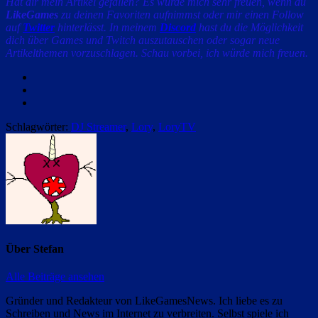
Hat dir mein Artikel gefallen? Es würde mich sehr freuen, wenn du
LikeGames
zu deinen Favoriten aufnimmst oder mir einen Follow
auf
Twitter
hinterlässt. In meinem
Discord
hast du die Möglichkeit
dich über Games und Twitch auszutauschen oder sogar neue
Artikelthemen vorzuschlagen. Schau vorbei, ich würde mich freuen.
Facebook
Twitter
Email
Schlagwörter:
DJ Streamer
,
Lory
,
LoryTV
Über
Stefan
Alle Beiträge ansehen
Gründer und Redakteur von LikeGamesNews. Ich liebe es zu
Schreiben und News im Internet zu verbreiten. Selbst spiele ich