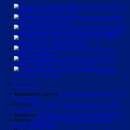
Streamer Zuschauerzahlen: Das
vergebliche Warten auf den Hype
Twitch Impressum: Missachtung kann
ein hohes Bußgeld bedeuten!
Vollzeit-Streamer: Wieviel Umsatz benötigt man monatlich?
Twitch Steuerinterview: Für
Einnahmen ist die Teilnahme zwingend
Internet Abmahnung bis hin zur
Unterlassungserklärung
Twitch Begriffe: Hier
findest du Erklärungen zu Subs bis Kappa
Twitch News 2023: Regelmäßige
Kurznews aus der Szene
Kommentare
Michael michi_vaper zu
Anastasia Rose Hypetrain Rekord an
Silvester 2024
Detl3f zu
Fat Lady RDR2 Roleplay geht auf Twitch durch
die Decke
Susanne zu
WeltReisenTV: Mit Twitch um die ganze Welt
Mike zu
Shlorox & Tinkerleo Auswanderung von der
Schweiz auf die Insel