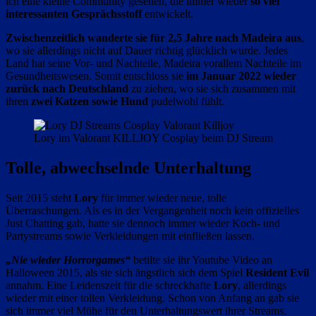
ich eine kleine Community gesehen, die immer wieder
so viel
interessanten Gesprächsstoff
entwickelt.
Zwischenzeitlich wanderte sie für 2,5 Jahre nach Madeira aus
,
wo sie allerdings nicht auf Dauer richtig glücklich wurde. Jedes
Land hat seine Vor- und Nachteile, Madeira vorallem Nachteile im
Gesundheitswesen. Somit entschloss sie
im Januar 2022 wieder
zurück nach Deutschland
zu ziehen, wo sie sich zusammen mit
ihren
zwei Katzen sowie Hund
pudelwohl fühlt.
Lory im Valorant KILLJOY Cosplay beim DJ Stream
Tolle, abwechselnde Unterhaltung
Seit 2015 steht
Lory
für immer wieder neue, tolle
Überraschungen. Als es in der Vergangenheit noch kein offizielles
Just Chatting gab, hatte sie dennoch immer wieder Koch- und
Partystreams sowie Verkleidungen mit einfließen lassen.
„Nie wieder Horrorgames“
betilte sie ihr Youtube Video an
Halloween 2015, als sie sich ängstlich sich dem Spiel
Resident Evil
annahm. Eine Leidenszeit für die schreckhafte
Lory
, allerdings
wieder mit einer tollen Verkleidung. Schon von Anfang an gab sie
sich immer viel Mühe für den Unterhaltungswert ihrer Streams.