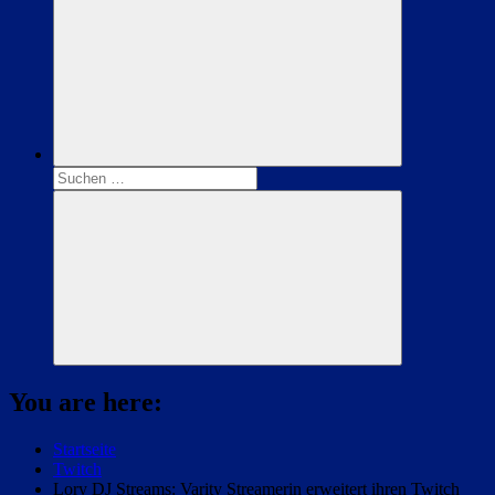
Suchen
nach:
Suchen
You are here:
Startseite
Twitch
Lory DJ Streams: Varity Streamerin erweitert ihren Twitch