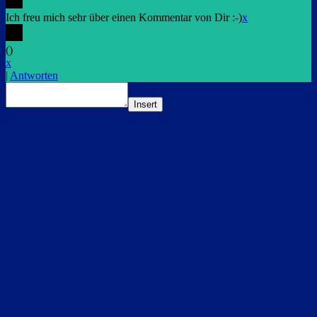
Ich freu mich sehr über einen Kommentar von Dir :-)
x
(
)
x
|
Antworten
Insert