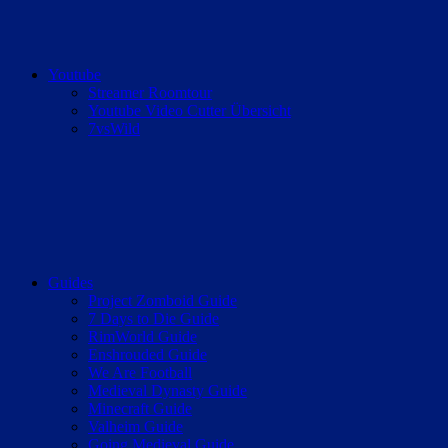
Youtube
Streamer Roomtour
Youtube Video Cutter Übersicht
7vsWild
Guides
Project Zomboid Guide
7 Days to Die Guide
RimWorld Guide
Enshrouded Guide
We Are Football
Medieval Dynasty Guide
Minecraft Guide
Valheim Guide
Going Medieval Guide