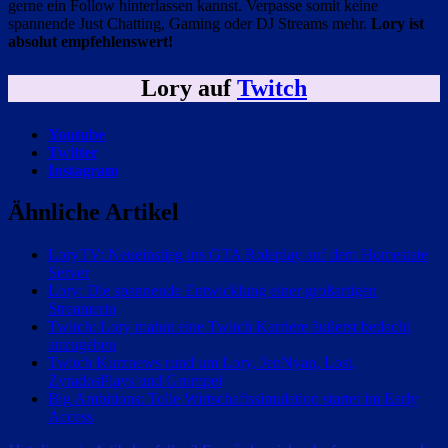
gerne ein Follow hinterlassen kannst. Verpasse somit keine
spannende Just Chatting, Gaming oder DJ Streams mehr.
Lory ist
absolut empfehlenswert!
Lory auf
Twitch
Youtube
Twitter
Instagram
Ähnliche Artikel
LoryTV: Neueinstieg ins GTA Roleplay auf dem Homestate
Server
Lory: Die spannende Entwicklung einer großartigen
Streamerin
Twitch: Lory mahnt eine Twitch Karriere äußerst bedacht
anzugehen
Twitch Kurznews rund um Lory, JenNyan, Lost,
ZyradosPlays und Grumpei
Big Ambitions: Tolle Wirtschaftssimulation startet im Early
Access