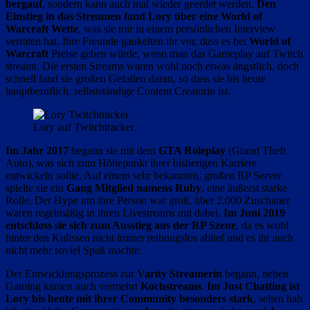
bergauf
, sondern kann auch mal wieder geerdet werden.
Den
Einstieg in das Streamen fand Lory über eine World of
Warcraft Wette
, was sie mir in einem persönlichen Interview
verraten hat. Ihre Freunde gaukelten ihr vor, dass es bei
World of
Warcraft
Preise geben würde, wenn man das Gameplay auf Twitch
streamt. Die ersten Streams waren wohl noch etwas ängstlich, doch
schnell fand sie großen Gefallen daran, so dass sie bis heute
hauptberuflich, selbstständige Content Creatorin ist.
Lory auf Twitchtracker
Im Jahr 2017
begann sie mit dem
GTA Roleplay
(Grand Theft
Auto), was sich zum Höhepunkt ihrer bisherigen Karriere
entwickeln sollte. Auf einem sehr bekannten, großen RP Server
spielte sie ein
Gang Mitglied namens Ruby
, eine äußerst starke
Rolle. Der Hype um ihre Person war groß, über 2.000 Zuschauer
waren regelmäßig in ihren Livestreams mit dabei.
Im Juni 2019
entschloss sie sich zum Ausstieg aus der RP Szene
, da es wohl
hinter den Kulissen nicht immer reibungslos ablief und es ihr auch
nicht mehr soviel Spaß machte.
Der Entwicklungsprozess zur
Varity Streamerin
begann, neben
Gaming kamen auch vermehrt
Kochstreams
.
Im Just Chatting ist
Lory bis heute mit ihrer Community besonders stark
, selten hab