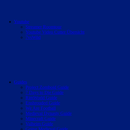
Youtube
Streamer Roomtour
Youtube Video Cutter Übersicht
7vsWild
Guides
Project Zomboid Guide
7 Days to Die Guide
RimWorld Guide
Enshrouded Guide
We Are Football
Medieval Dynasty Guide
Minecraft Guide
Valheim Guide
Going Medieval Guide