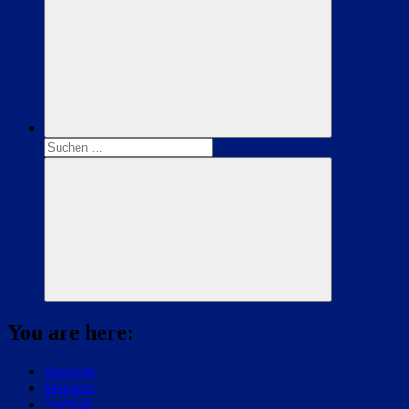
Suchen
nach:
Suchen
You are here:
Startseite
Magazin
7vsWild