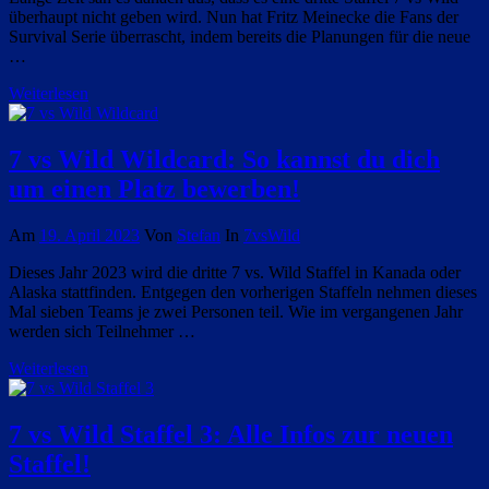
überhaupt nicht geben wird. Nun hat Fritz Meinecke die Fans der
Survival Serie überrascht, indem bereits die Planungen für die neue
…
Weiterlesen
7 vs Wild Wildcard: So kannst du dich
um einen Platz bewerben!
Am
19. April 2023
Von
Stefan
In
7vsWild
Dieses Jahr 2023 wird die dritte 7 vs. Wild Staffel in Kanada oder
Alaska stattfinden. Entgegen den vorherigen Staffeln nehmen dieses
Mal sieben Teams je zwei Personen teil. Wie im vergangenen Jahr
werden sich Teilnehmer …
Weiterlesen
7 vs Wild Staffel 3: Alle Infos zur neuen
Staffel!