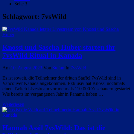
Seite 3
Schlagwort:
7vsWild
Knossi und Sascha Huber starten ihr
7vsWild Ritual in Kanada
Am
10. August 2023
Von
Stefan
In
7vsWild
Es ist soweit, die Teilnehmer der dritten Staffel 7vsWild sind in
Vancouver Kanada angekommen. Exklusiv hat Knossi nochmals
einen Twitch Livestream vor mehr als 110.000 Zuschauern gestartet.
Wie bereits im vergangenen Jahr in Panama haben …
Weiterlesen
Hannah Assil 7vsWild: Das ist die