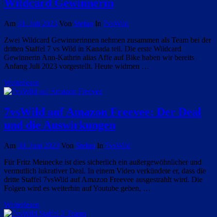
Wildcard Gewinnerin
Am
31. Juli 2023
Von
Stefan
In
7vsWild
Zwei Wildcard Gewinnerinnen nehmen zusammen als Team bei der
dritten Staffel 7 vs Wild in Kanada teil. Die erste Wildcard
Gewinnerin Ann-Kathrin alias Affe auf Bike haben wir bereits
Anfang Juli 2023 vorgestellt. Heute widmen …
Weiterlesen
7vsWild auf Amazon Freevee: Der Deal
und die Auswirkungen
Am
30. Juni 2023
Von
Stefan
In
7vsWild
Für Fritz Meinecke ist dies sicherlich ein außergewöhnlicher und
vermutlich lukrativer Deal. In einem Video verkündete er, dass die
dritte Staffel 7vsWild auf Amazon Freevee ausgestrahlt wird. Die
Folgen wird es weiterhin auf Youtube geben, …
Weiterlesen