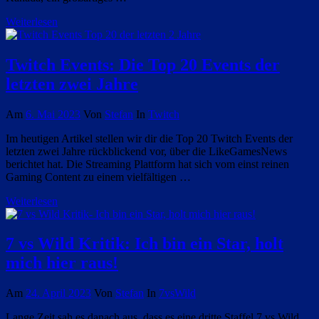
Weiterlesen
Twitch Events: Die Top 20 Events der
letzten zwei Jahre
Am
6. Mai 2023
Von
Stefan
In
Twitch
Im heutigen Artikel stellen wir dir die Top 20 Twitch Events der
letzten zwei Jahre rückblickend vor, über die LikeGamesNews
berichtet hat. Die Streaming Plattform hat sich vom einst reinen
Gaming Content zu einem vielfältigen …
Weiterlesen
7 vs Wild Kritik: Ich bin ein Star, holt
mich hier raus!
Am
24. April 2023
Von
Stefan
In
7vsWild
Lange Zeit sah es danach aus, dass es eine dritte Staffel 7 vs Wild