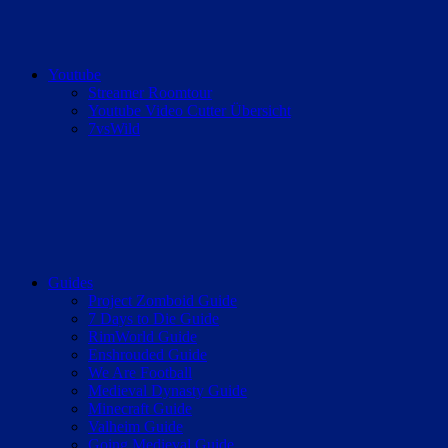
Youtube
Streamer Roomtour
Youtube Video Cutter Übersicht
7vsWild
Guides
Project Zomboid Guide
7 Days to Die Guide
RimWorld Guide
Enshrouded Guide
We Are Football
Medieval Dynasty Guide
Minecraft Guide
Valheim Guide
Going Medieval Guide