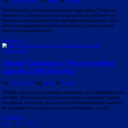
Am
6. August 2023
Von
Stefan
In
Youtube
YouTube hat in den letzten Jahren eine unglaubliche Vielfalt an
talentierten Content-Creators hervorgebracht, die Millionen von
Menschen auf der ganzen Welt unterhalten und inspirieren. Einer
dieser herausragenden deutschen YouTuber ist Paluten, dessen
Kanal eine beeindruckende …
Weiterlesen
Youtube Einnahmen: Wieviel verdient
man mit 1.000 Aufrufen?
Am
29. Juli 2023
Von
Stefan
In
Youtube
Youtube zählt zu den beliebtesten Streaming- und Videoplattformen
der Welt. Zum Teil können Content Creatoren sehr hohe Youtube
Einnahmen vorweisen, die sogar in den Millionenbereich wandern.
Im heutigen Artikel wollen wir uns damit befassen, wieviel …
Weiterlesen
Seitennummerierung
Vorherige
Nächste
«
1
2
3
4
5
…
11
»
Beiträge
Beiträge