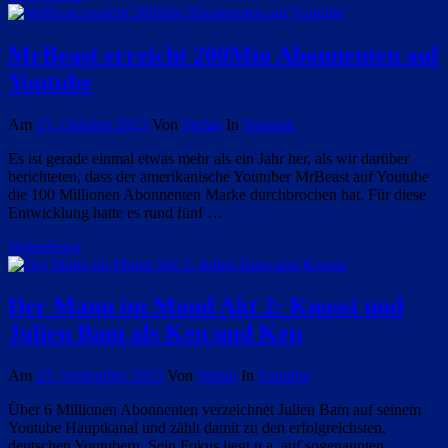
MrBeast erreicht 200Mio Abonnenten auf
Youtube
Am
15. Oktober 2023
Von
Stefan
In
Youtube
Es ist gerade einmal etwas mehr als ein Jahr her, als wir darüber
berichteten, dass der amerikanische Youtuber MrBeast auf Youtube
die 100 Millionen Abonnenten Marke durchbrochen hat. Für diese
Entwicklung hatte es rund fünf …
Weiterlesen
Der Mann im Mond Akt 2: Knossi und
Julien Bam als Ken und Ken
Am
23. September 2023
Von
Stefan
In
Youtube
Über 6 Millionen Abonnenten verzeichnet Julien Bam auf seinem
Youtube Hauptkanal und zählt damit zu den erfolgreichsten,
deutschen Youtubern. Sein Fokus liegt u.a. auf sogenannten