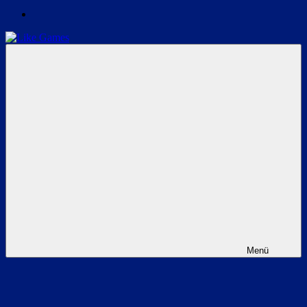
Like
News
Games
&
Guides
zu
Games
und
Twitch
Menü