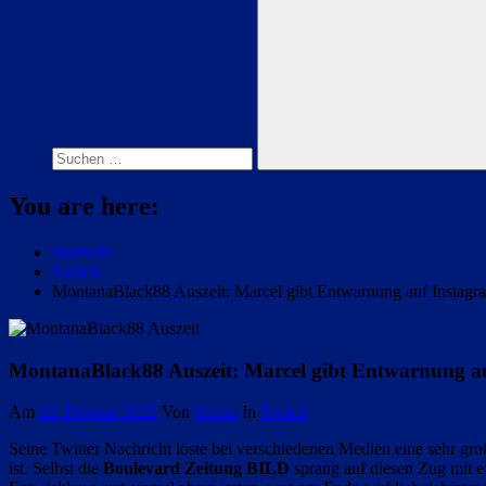
Suchen
nach:
Suchen
You are here:
Startseite
Twitch
MontanaBlack88 Auszeit: Marcel gibt Entwarnung auf Instagr
MontanaBlack88 Auszeit: Marcel gibt Entwarnung a
Am
22. Februar 2022
Von
Stefan
In
Twitch
Seine Twitter Nachricht löste bei verschiedenen Medien eine sehr gr
ist. Selbst die
Boulevard Zeitung BILD
sprang auf diesen Zug mit e