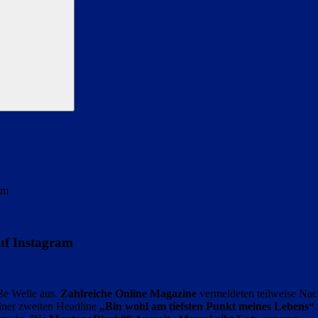
am
uf Instagram
oße Welle aus.
Zahlreiche Online Magazine
vermeldeten teilweise Nach
iner zweiten Headline
„Bin wohl am tiefsten Punkt meines Lebens“