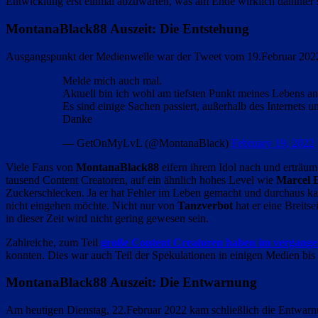
Entwicklung erst einmal abzuwarten, was am Ende wirklich dahinter 
MontanaBlack88 Auszeit: Die Entstehung
Ausgangspunkt der Medienwelle war der Tweet vom 19.Februar 202
Melde mich auch mal.
Aktuell bin ich wohl am tiefsten Punkt meines Lebens 
Es sind einige Sachen passiert, außerhalb des Internets
Danke
— GetOnMyLvL (@MontanaBlack)
February 19, 2022
Viele Fans von
MontanaBlack88
eifern ihrem Idol nach und erträum
tausend Content Creatoren, auf ein ähnlich hohes Level wie
Marcel E
Zuckerschlecken. Ja er hat Fehler im Leben gemacht und durchaus ka
nicht eingehen möchte. Nicht nur von
Tanzverbot
hat er eine Breitse
in dieser Zeit wird nicht gering gewesen sein.
Zahlreiche, zum Teil
große Content Creatoren haben im vergange
konnten. Dies war auch Teil der Spekulationen in einigen Medien bis
MontanaBlack88 Auszeit: Die Entwarnung
Am heutigen Dienstag, 22.Februar 2022 kam schließlich die Entwarnun