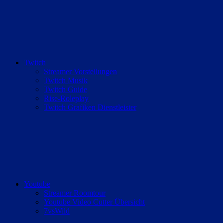
Twitch
Streamer Vorstellungen
Twitch Musik
Twitch Guide
Rise-Roleplay
Twitch Grafiken Dienstleister
Youtube
Streamer Roomtour
Youtube Video Cutter Übersicht
7vsWild