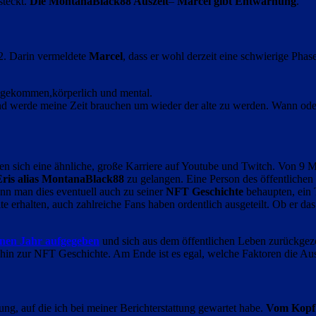
steckt.
Die MontanaBlack88 Auszeit
–
Marcel
gibt Entwarnung
.
2. Darin vermeldete
Marcel
, dass er wohl derzeit eine schwierige Phas
angekommen,körperlich und mental.
 und werde meine Zeit brauchen um wieder der alte zu werden. Wann oder
en sich eine ähnliche, große Karriere auf Youtube und Twitch. Von 9 M
ris alias MontanaBlack88
zu gelangen. Eine Person des öffentlichen L
nn man dies eventuell auch zu seiner
NFT Geschichte
behaupten, ein
ite erhalten, auch zahlreiche Fans haben ordentlich ausgeteilt. Ob er das
nen Jahr aufgegeben
und sich aus dem öffentlichen Leben zurückgezo
 hin zur NFT Geschichte. Am Ende ist es egal, welche Faktoren die Aus
g, auf die ich bei meiner Berichterstattung gewartet habe.
Vom Kopf