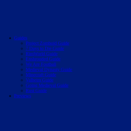
Guides
Project Zomboid Guide
7 Days to Die Guide
RimWorld Guide
Enshrouded Guide
We Are Football
Medieval Dynasty Guide
Minecraft Guide
Valheim Guide
Going Medieval Guide
Rust Guide
Previews