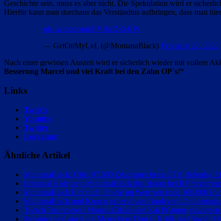
Geschichte sein, muss es aber nicht. Die Spekulation wird er sicher
Hierfür kann man durchaus das Verständnis aufbringen, dass man hier
pic.twitter.com/CVIhcDZeHW
— GetOnMyLvL (@MontanaBlack)
February 22, 2022
Nach einer gewissen Auszeit wird er sicherlich wieder mit vollem 
Besserung Marcel und viel Kraft bei den Zahn OP`s!“
Links
Twitch
Youtube
Twitter
Instagram
Ähnliche Artikel
MontanaBlack: Über 97.000 Zuschauer beim GTA Roleplay Ei
Immortal Roleplay: MontanaBlack löst Boom bei RP Streamern
MontanaBlack Einbruch: Spiele im Wert von rund 100.000 Eur
MontanaBlack und Knossi genervt von Boulevard Onlinemaga
Twitch Teammates: MontanaBlack und Kai Pflaume gewinnen
Streamer sind auch nur Menschen: Druck, Kritik und Social M