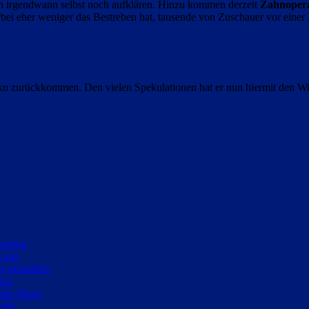
lich irgendwann selbst noch aufklären. Hinzu kommen derzeit
Zahnopera
bei eher weniger das Bestreben hat, tausende von Zuschauer vor einer
Akku zurückkommen. Den vielen Spekulationen hat er nun hiermit den 
nstieg
 aus
o gestohlen
zin
 die Show
edia