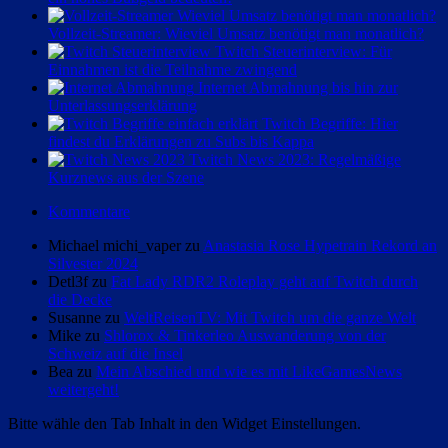
Vollzeit-Streamer: Wieviel Umsatz benötigt man monatlich?
Twitch Steuerinterview: Für
Einnahmen ist die Teilnahme zwingend
Internet Abmahnung bis hin zur
Unterlassungserklärung
Twitch Begriffe: Hier
findest du Erklärungen zu Subs bis Kappa
Twitch News 2023: Regelmäßige
Kurznews aus der Szene
Kommentare
Michael michi_vaper zu
Anastasia Rose Hypetrain Rekord an
Silvester 2024
Detl3f zu
Fat Lady RDR2 Roleplay geht auf Twitch durch
die Decke
Susanne zu
WeltReisenTV: Mit Twitch um die ganze Welt
Mike zu
Shlorox & Tinkerleo Auswanderung von der
Schweiz auf die Insel
Bea zu
Mein Abschied und wie es mit LikeGamesNews
weitergeht!
Bitte wähle den Tab Inhalt in den Widget Einstellungen.