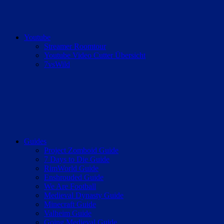
Youtube
Streamer Roomtour
Youtube Video Cutter Übersicht
7vsWild
Guides
Project Zomboid Guide
7 Days to Die Guide
RimWorld Guide
Enshrouded Guide
We Are Football
Medieval Dynasty Guide
Minecraft Guide
Valheim Guide
Going Medieval Guide