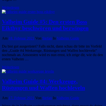
Weiterlesen
Valheim Guide #5: Den ersten Boss
Eikthyr beschwören und bezwingen
Am
18. Februar 2021
Von
Stefan
In
Valheim Guide
Du bist gut ausgerüstet? Falls nicht, dann schau dir bitte im Vorfeld
den „Guide #4 Werkzeuge, Rüstungen und Waffen hochleveln“
nochmals an. Ansonsten wird es nun ernst, ich zeige dir, wie du den
ersten Valheim …
Weiterlesen
Valheim Guide #4: Werkzeuge,
Rüstungen und Waffen hochleveln
Am
17. Februar 2021
Von
Stefan
In
Valheim Guide
Wenn du in Valheim weiterkommen möchtest, dann musst du deine