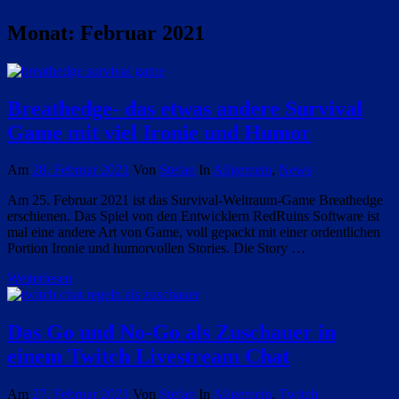
Monat:
Februar 2021
Breathedge- das etwas andere Survival
Game mit viel Ironie und Humor
Am
28. Februar 2021
Von
Stefan
In
Allgemein
,
News
Am 25. Februar 2021 ist das Survival-Weltraum-Game Breathedge
erschienen. Das Spiel von den Entwicklern RedRuins Software ist
mal eine andere Art von Game, voll gepackt mit einer ordentlichen
Portion Ironie und humorvollen Stories. Die Story …
Weiterlesen
Das Go und No-Go als Zuschauer in
einem Twitch Livestream Chat
Am
27. Februar 2021
Von
Stefan
In
Allgemein
,
Twitch