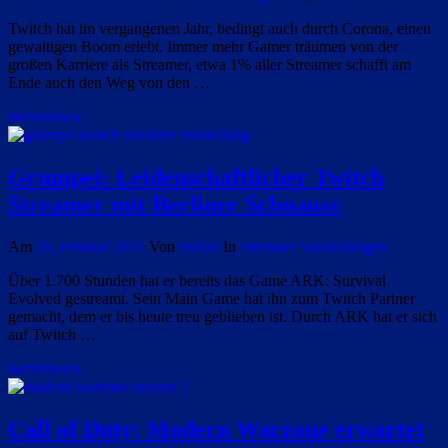
Twitch hat im vergangenen Jahr, bedingt auch durch Corona, einen
gewaltigen Boom erlebt. Immer mehr Gamer träumen von der
großen Karriere als Streamer, etwa 1% aller Streamer schafft am
Ende auch den Weg von den …
Weiterlesen
Grumpei: Leidenschaftlicher Twitch
Streamer mit Berliner Schnauze
Am
26. Februar 2021
Von
Stefan
In
Streamer Vorstellungen
Über 1.700 Stunden hat er bereits das Game ARK: Survival
Evolved gestreamt. Sein Main Game hat ihn zum Twitch Partner
gemacht, dem er bis heute treu geblieben ist. Durch ARK hat er sich
auf Twitch …
Weiterlesen
Call of Duty: Modern Warzone erwartet