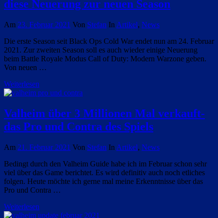
diese Neuerung zur neuen Season
Am
23. Februar 2021
Von
Stefan
In
Artikel
,
News
Die erste Season seit Black Ops Cold War endet nun am 24. Februar
2021. Zur zweiten Season soll es auch wieder einige Neuerung
beim Battle Royale Modus Call of Duty: Modern Warzone geben.
Von neuen …
Weiterlesen
Valheim über 3 Millionen Mal verkauft-
das Pro und Contra des Spiels
Am
21. Februar 2021
Von
Stefan
In
Artikel
,
News
Bedingt durch den Valheim Guide habe ich im Februar schon sehr
viel über das Game berichtet. Es wird definitiv auch noch etliches
folgen. Heute möchte ich gerne mal meine Erkenntnisse über das
Pro und Contra …
Weiterlesen