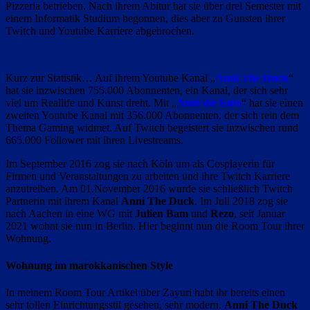
Pizzeria betrieben. Nach ihrem Abitur hat sie über drei Semester mit
einem Informatik Studium begonnen, dies aber zu Gunsten ihrer
Twitch und Youtube Karriere abgebrochen.
Kurz zur Statistik… Auf ihrem Youtube Kanal „
Anni The Duck
“
hat sie inzwischen 755.000 Abonnenten, ein Kanal, der sich sehr
viel um Reallife und Kunst dreht. Mit „
Anni die Ente
“ hat sie einen
zweiten Youtube Kanal mit 356.000 Abonnenten, der sich rein dem
Thema Gaming widmet. Auf Twitch begeistert sie inzwischen rund
665.000 Follower mit ihren Livestreams.
Im September 2016 zog sie nach Köln um als Cosplayerin für
Firmen und Veranstaltungen zu arbeiten und ihre Twitch Karriere
anzutreiben. Am 01.November 2016 wurde sie schließlich Twitch
Partnerin mit ihrem Kanal
Anni The Duck
. Im Juli 2018 zog sie
nach Aachen in eine WG mit
Julien Bam
und
Rezo
, seit Januar
2021 wohnt sie nun in Berlin. Hier beginnt nun die Room Tour ihrer
Wohnung.
Wohnung im marokkanischen Style
In meinem Room Tour Artikel über Zayuri habt ihr bereits einen
sehr tollen Einrichtungsstil gesehen, sehr modern.
Anni The Duck