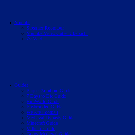
Youtube
Streamer Roomtour
Youtube Video Cutter Übersicht
7vsWild
Guides
Project Zomboid Guide
7 Days to Die Guide
RimWorld Guide
Enshrouded Guide
We Are Football
Medieval Dynasty Guide
Minecraft Guide
Valheim Guide
Going Medieval Guide