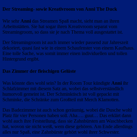
Der Streaming- sowie Kreativroom von Anni The Duck
Wie sehr
Anni
das Streamen Spaß macht, sieht man an ihren
Arbeitsstätten. Sie hat sogar ihren Kreativroom separat vom
Streamingroom, so dass sie je nach Thema voll ausgestattet ist.
Der Streamingroom ist auch immer wieder passend zur Jahreszeit
dekoriert, quasi fast wie in einem Schaufenster von einem Kaufhaus.
Eine tolle Sache, was somit immer einen individuellen und tollen
Hintergrund ergibt.
Das Zimmer der fleischigen Gelüste
Was könnte dies wohl sein? In der Room Tour kündigte
Anni
ihr
Schlafzimmer mit diesem Satz an, wobei das selbstverständlich
humorvoll gemeint ist. Der Schminktisch ist voll gepackt mit
Schminke, die Schränke zum Großteil mit Merch Klamotten.
Das Badezimmer ist auch schon geräumig, wobei die Dusche wohl
Platz für vier Personen haben soll. Aha…. guut… Das erklärt dann
wohl auch ihre Feststellung, dass sie Zahnbürsten am Waschbecken
hat, wovon sie nicht weiß, wem diese gehören. Am Ende allerdings
alles nur Spaß, eine Zahnbürste gehört wohl ihrer Schwester.