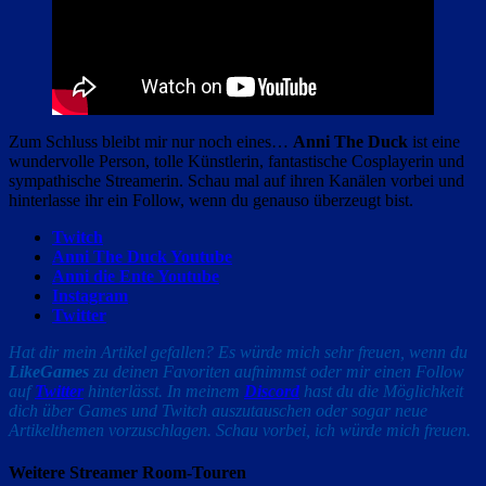
Zum Schluss bleibt mir nur noch eines…
Anni The Duck
ist eine
wundervolle Person, tolle Künstlerin, fantastische Cosplayerin und
sympathische Streamerin. Schau mal auf ihren Kanälen vorbei und
hinterlasse ihr ein Follow, wenn du genauso überzeugt bist.
Twitch
Anni The Duck Youtube
Anni die Ente Youtube
Instagram
Twitter
Hat dir mein Artikel gefallen? Es würde mich sehr freuen, wenn du
LikeGames
zu deinen Favoriten aufnimmst oder mir einen Follow
auf
Twitter
hinterlässt. In meinem
Discord
hast du die Möglichkeit
dich über Games und Twitch auszutauschen oder sogar neue
Artikelthemen vorzuschlagen. Schau vorbei, ich würde mich freuen.
Weitere Streamer Room-Touren