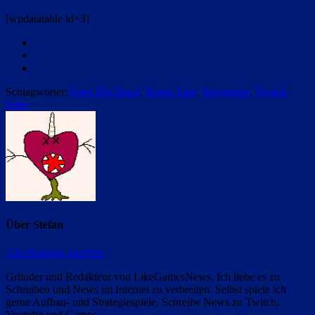
[wpdatatable id=3]
Facebook
Twitter
Email
Schlagwörter:
Anni The Duck
,
Room Tour
,
Streamerin
,
Twitch
Subs
Über
Stefan
Alle Beiträge ansehen
Gründer und Redakteur von LikeGamesNews. Ich liebe es zu
Schreiben und News im Internet zu verbreiten. Selbst spiele ich
gerne Aufbau- und Strategiespiele. Schreibe News zu Twitch,
Youtube und Games.