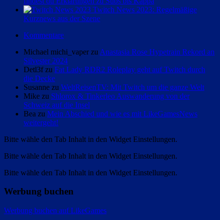
findest du Erklärungen zu Subs bis Kappa
Twitch News 2023: Regelmäßige
Kurznews aus der Szene
Kommentare
Michael michi_vaper zu
Anastasia Rose Hypetrain Rekord an
Silvester 2024
Detl3f zu
Fat Lady RDR2 Roleplay geht auf Twitch durch
die Decke
Susanne zu
WeltReisenTV: Mit Twitch um die ganze Welt
Mike zu
Shlorox & Tinkerleo Auswanderung von der
Schweiz auf die Insel
Bea zu
Mein Abschied und wie es mit LikeGamesNews
weitergeht!
Bitte wähle den Tab Inhalt in den Widget Einstellungen.
Bitte wähle den Tab Inhalt in den Widget Einstellungen.
Bitte wähle den Tab Inhalt in den Widget Einstellungen.
Werbung buchen
Werbung buchen auf LikeGames