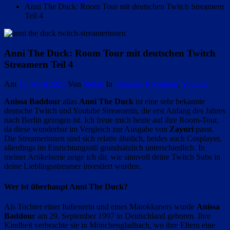
Anni The Duck: Room Tour mit deutschen Twitch Streamern
Teil 4
Anni The Duck: Room Tour mit deutschen Twitch
Streamern Teil 4
Am
13. April 2021
Von
Stefan
In
Streamer Roomtour
,
Youtube
Anissa Baddour
alias
Anni The Duck
ist eine sehr bekannte
deutsche Twitch und Youtube Streamerin, die erst Anfang des Jahres
nach Berlin gezogen ist. Ich freue mich heute auf ihre Room-Tour,
da diese wunderbar im Vergleich zur Ausgabe von
Zayuri
passt.
Die Streamerinnen sind sich relativ ähnlich, beides auch Cosplayer,
allerdings im Einrichtungsstil grundsätzlich unterschiedlich. In
meiner Artikelserie zeige ich dir, wie sinnvoll deine Twitch Subs in
deine Lieblingsstreamer investiert wurden.
Wer ist überhaupt Anni The Duck?
Als Tochter einer Italienerin und eines Marokkaners wurde
Anissa
Baddour
am 29. September 1997 in Deutschland geboren. Ihre
Kindheit verbrachte sie in Mönchengladbach, wo ihre Eltern eine