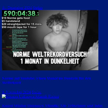
11. Dezember 2024
Stefan
Norme auf Youtube: Einen Monat im Dunkeln für den
Weltrekord
9. November 2024
Stefan
Knossi Mission Unknown Atlantik: Alle Teilnehmer und Infos