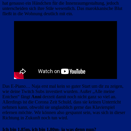
hat genauso ein Händchen für die Innenraumgestaltung, jedoch
unterscheiden sich ihre Stile wesentlich. Das marokkanische Blut
fließt in die Wohnung deutlich mit ein.
Das E-Piano… Naja erst mal kein so guter Start um dir zu zeigen,
wie deine Twitch Subs investiert wurden. Außer „Alle meine
Entchen“ fängt
Anni
derzeit damit noch nicht ganz so viel an.
Allerdings ist die Corona Zeit Schuld, dass sie keinen Unterricht
nehmen kann, obwohl sie unglaublich gerne das Klavierspiel
erlernen möchte. Wir können also gespannt sein, was sich in dieser
Richtung in Zukunft noch tun wird.
Ich bin 1,85m, ich bin 1,80m- ja was denn nun?