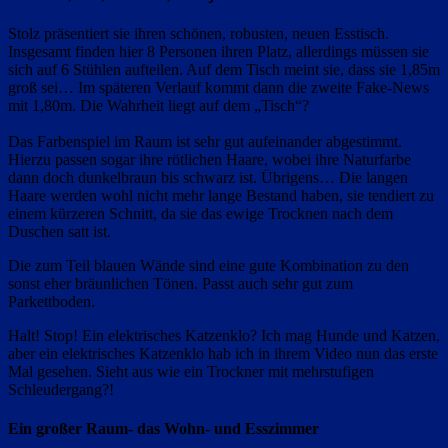
Stolz präsentiert sie ihren schönen, robusten, neuen Esstisch.
Insgesamt finden hier 8 Personen ihren Platz, allerdings müssen sie
sich auf 6 Stühlen aufteilen. Auf dem Tisch meint sie, dass sie 1,85m
groß sei… Im späteren Verlauf kommt dann die zweite Fake-News
mit 1,80m. Die Wahrheit liegt auf dem „Tisch“?
Das Farbenspiel im Raum ist sehr gut aufeinander abgestimmt.
Hierzu passen sogar ihre rötlichen Haare, wobei ihre Naturfarbe
dann doch dunkelbraun bis schwarz ist. Übrigens… Die langen
Haare werden wohl nicht mehr lange Bestand haben, sie tendiert zu
einem kürzeren Schnitt, da sie das ewige Trocknen nach dem
Duschen satt ist.
Die zum Teil blauen Wände sind eine gute Kombination zu den
sonst eher bräunlichen Tönen. Passt auch sehr gut zum
Parkettboden.
Halt! Stop! Ein elektrisches Katzenklo? Ich mag Hunde und Katzen,
aber ein elektrisches Katzenklo hab ich in ihrem Video nun das erste
Mal gesehen. Sieht aus wie ein Trockner mit mehrstufigen
Schleudergang?!
Ein großer Raum- das Wohn- und Esszimmer