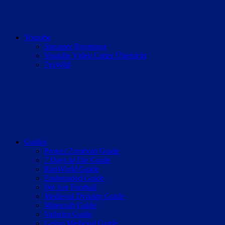
Youtube
Streamer Roomtour
Youtube Video Cutter Übersicht
7vsWild
Guides
Project Zomboid Guide
7 Days to Die Guide
RimWorld Guide
Enshrouded Guide
We Are Football
Medieval Dynasty Guide
Minecraft Guide
Valheim Guide
Going Medieval Guide