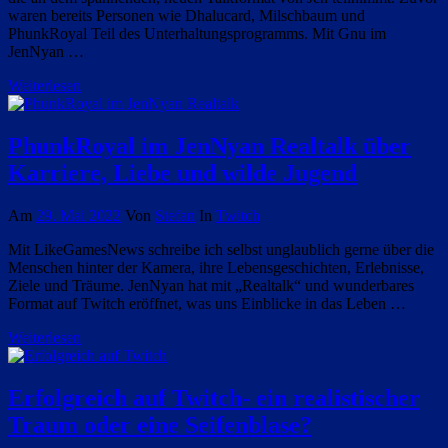
waren bereits Personen wie Dhalucard, Milschbaum und
PhunkRoyal Teil des Unterhaltungsprogramms. Mit Gnu im
JenNyan …
Weiterlesen
PhunkRoyal im JenNyan Realtalk über
Karriere, Liebe und wilde Jugend
Am
29. Mai 2022
Von
Stefan
In
Twitch
Mit LikeGamesNews schreibe ich selbst unglaublich gerne über die
Menschen hinter der Kamera, ihre Lebensgeschichten, Erlebnisse,
Ziele und Träume. JenNyan hat mit „Realtalk“ und wunderbares
Format auf Twitch eröffnet, was uns Einblicke in das Leben …
Weiterlesen
Erfolgreich auf Twitch- ein realistischer
Traum oder eine Seifenblase?