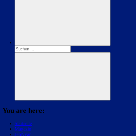
Suchen
nach:
Suchen
You are here:
Startseite
Magazin
JenNyan