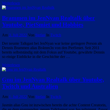
Weiterlesen
Brammen im JenNyan Realtalk über
Youtube, PietSmiet und Hobbies
Am
3. Juli 2022
Von
Stefan
In
Twitch
Der neunte Talkgast bei JenNyan war keine geringere Person als
Dennis Brammen alias Br4mm3n von den PietSmiet. Seit 2011
bereits selbstständig mit dem Fokus auf Youtube, gewährte Dennis
so einige Einblicke in die Geschichte der …
Weiterlesen
Gnu im JenNyan Realtalk über Youtube,
Twitch und Australien
Am
1. Juli 2022
Von
Stefan
In
Twitch
Jasmin alias Gnu ist inzwischen bereits die achte Content Creatorin,
die an dem spannenden, neuen Talkformat von Jen teilnimmt. Zuvor