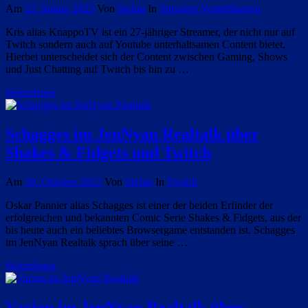
Am
22. Januar 2023
Von
Stefan
In
Streamer Vorstellungen
Kris alias KnappoTV ist ein 27-jähriger Streamer, der nicht nur auf
Twitch sondern auch auf Youtube unterhaltsamen Content bietet.
Hierbei unterscheidet sich der Content zwischen Gaming, Shows
und Just Chatting auf Twitch bis hin zu …
Weiterlesen
Schagges im JenNyan Realtalk über
Shakes & Fidgets und Twitch
Am
30. Oktober 2022
Von
Stefan
In
Twitch
Oskar Pannier alias Schagges ist einer der beiden Erfinder der
erfolgreichen und bekannten Comic Serie Shakes & Fidgets, aus der
bis heute auch ein beliebtes Browsergame entstanden ist. Schagges
im JenNyan Realtalk sprach über seine …
Weiterlesen
Varion im JenNyan Realtalk über