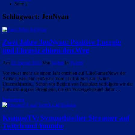
Seite 2
Schlagwort:
JenNyan
Zwei Jahre JenNyan: Positive Energie
und Ehrgeiz ebnen den Weg
Am
22. Januar 2023
Von
Stefan
In
Twitch
Vor etwas mehr als einem Jahr erschien auf LikeGamesNews der
Artikel „Ein Jahr JenNyan: Vom TikTok Star zur Twitch
Unternehmerin„. Schon vor Beginn von Rustplatz verfolgten wir die
Entwicklung der Streamerin, die ein Vorzeigebeispiel dafür …
Weiterlesen
KnappoTV: Sympathischer Streamer auf
Twitch und Youtube