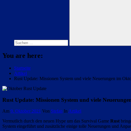
Suchen
nach:
Suchen
You are here:
Startseite
Artikel
Rust Update: Missionen System und viele Neuerungen im Okt
Rust Update: Missionen System und viele Neuerunge
Am
9. Oktober 2021
Von
Stefan
In
Artikel
Vermutlich durch den neuen Hype um das Survival Game
Rust
bringe
System eingeführt und zusätzliche einige tolle Neuerungen und Anpa