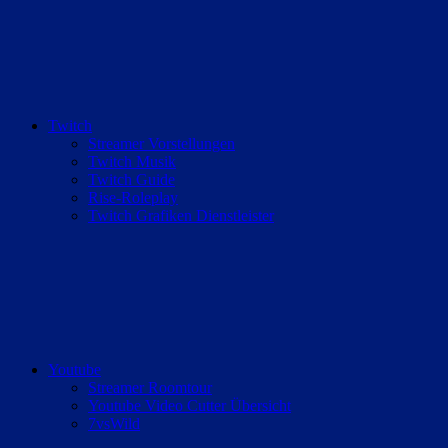
Twitch
Streamer Vorstellungen
Twitch Musik
Twitch Guide
Rise-Roleplay
Twitch Grafiken Dienstleister
Youtube
Streamer Roomtour
Youtube Video Cutter Übersicht
7vsWild