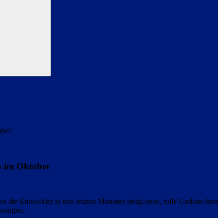
ober
n im Oktober
n die Entwickler in den letzten Monaten stetig neue, tolle Updates he
ssungen.