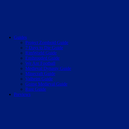
Guides
Project Zomboid Guide
7 Days to Die Guide
RimWorld Guide
Enshrouded Guide
We Are Football
Medieval Dynasty Guide
Minecraft Guide
Valheim Guide
Going Medieval Guide
Rust Guide
Previews