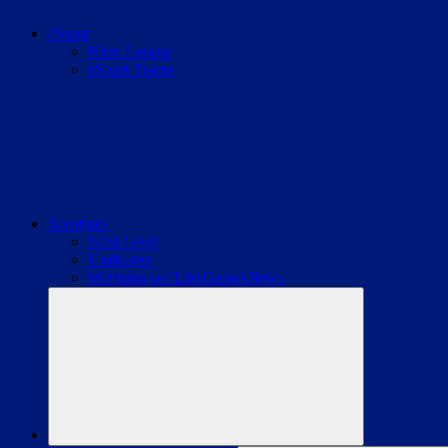
eSport
Nitro League
eSport Teams
Sonstiges
Next Level
Umfragen
Werbung auf LikeGamesNews