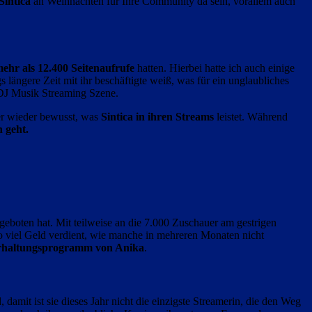
Sintica
an Weihnachten für Ihre Community da sein, vorallem auch
ehr als 12.400 Seitenaufrufe
hatten. Hierbei hatte ich auch einige
gs längere Zeit mit ihr beschäftigte weiß, was für ein unglaubliches
n DJ Musik Streaming Szene.
er wieder bewusst, was
Sintica in ihren Streams
leistet. Während
 geht.
geboten hat. Mit teilweise an die 7.000 Zuschauer am gestrigen
o viel Geld verdient, wie manche in mehreren Monaten nicht
terhaltungsprogramm von Anika
.
damit ist sie dieses Jahr nicht die einzigste Streamerin, die den Weg