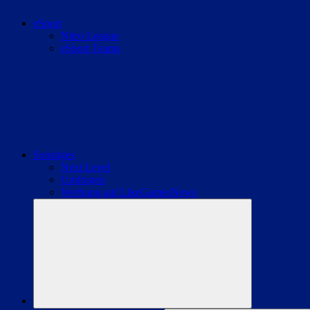
eSport
Nitro League
eSport Teams
Sonstiges
Next Level
Umfragen
Werbung auf LikeGamesNews