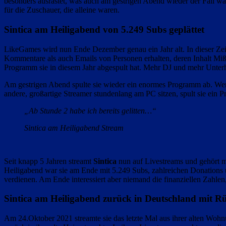
besonders ausrastet, was auch am gestrigen Abend wieder der Fall war
für die Zuschauer, die alleine waren.
Sintica am Heiligabend von 5.249 Subs geplättet
LikeGames wird nun Ende Dezember genau ein Jahr alt. In dieser Zei
Kommentare als auch Emails von Personen erhalten, deren Inhalt M
Programm sie in diesem Jahr abgespult hat. Mehr DJ und mehr Unterha
Am gestrigen Abend spulte sie wieder ein enormes Programm ab. Wen
andere, großartige Streamer stundenlang am PC sitzen, spult sie ein
„Ab Stunde 2 habe ich bereits gelitten…“
Sintica am Heiligabend Stream
Seit knapp 5 Jahren streamt
Sintica
nun auf Livestreams und gehört mi
Heiligabend war sie am Ende mit 5.249 Subs, zahlreichen Donations u
verdienen. Am Ende interessiert aber niemand die finanziellen Zahlen
Sintica am Heiligabend zurück in Deutschland mit 
Am 24.Oktober 2021 streamte sie das letzte Mal aus ihrer alten Woh