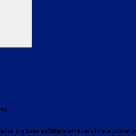
ung
rachten, ging
Sintica am Heiligabend
mit einem 15 Stunden Stream on