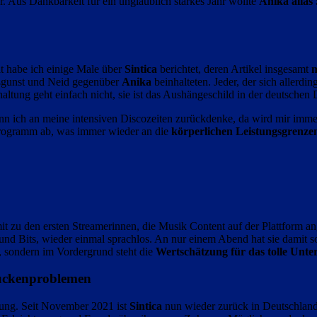
. Aus Dankbarkeit für ein unglaublich starkes Jahr wollte
Anika alias 
t habe ich einige Male über
Sintica
berichtet, deren Artikel insgesamt
m
ißgunst und Neid gegenüber
Anika
beinhalteten. Jeder, der sich allerdin
ltung geht einfach nicht, sie ist das Aushängeschild in der deutsche
n ich an meine intensiven Discozeiten zurückdenke, da wird mir imm
 Programm ab, was immer wieder an die
körperlichen Leistungsgrenzen
t zu den ersten Streamerinnen, die Musik Content auf der Plattform an
nd Bits, wieder einmal sprachlos. An nur einem Abend hat sie damit s
, sondern im Vordergrund steht die
Wertschätzung für das tolle Un
Rückenproblemen
nung. Seit November 2021 ist
Sintica
nun wieder zurück in Deutschland, 