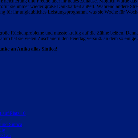
e Erleichterung und Freude über ihr neues Zuhause. Möglich wurde das 
 wofür sie immer wieder große Dankbarkeit äußert. Während andere Stre
ung für ihr unglaubliches Leistungsprogramm, was sie Woche für Woche
große Rückenprobleme und musste kräftig auf die Zähne beißen. Denno
mm hat sie vielen Zuschauern den Feiertag versüßt. an dem so einige a
nke an Anika alias Sintica!
 auf Platz 10
s
und Sintica
dig
ekt an