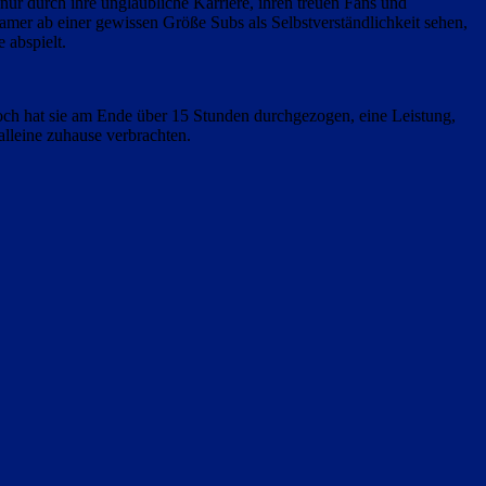
nur durch ihre unglaubliche Karriere, ihren treuen Fans und
amer ab einer gewissen Größe Subs als Selbstverständlichkeit sehen,
 abspielt.
ch hat sie am Ende über 15 Stunden durchgezogen, eine Leistung,
lleine zuhause verbrachten.