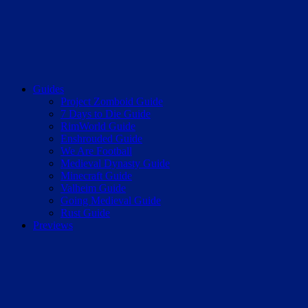
Guides
Project Zomboid Guide
7 Days to Die Guide
RimWorld Guide
Enshrouded Guide
We Are Football
Medieval Dynasty Guide
Minecraft Guide
Valheim Guide
Going Medieval Guide
Rust Guide
Previews