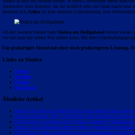
zurück in ihre alte Heimat suchte. In ihren Livestreams merkt man di
Sponsoren. Eine Karriere, die ihr sichtlich sehr viel Spaß macht und
bedankt sich
Anika
für jede einzelne Unterstützung, eine Wertschätz
Ab der zweiten Stunde hatte
Sintica am Heiligabend
bereits wieder 
vor der man nur seinen Hut ziehen kann. Mit dem Unterhaltungsprogra
Ein großartiger Abend mit einer noch großartigeren Leistung- Da
Links zu Sintica
Twitch
Youtube
Twitter
Instagram
Ähnliche Artikel
Sintica: Mit mehr als 36.000 Twitch Subs stürmt Anika weltweit
Sintica Wahnsinn: Über 32.000 Subs und 4.800 Euro Donation
RUSTplatz: So schlagen sich Trymacs, Tinkerleo, Milschbaum 
Sintica: Trotz Höhenflug immer wieder sympathisch bodenstän
RUSTplatz: Sintica schließt sich dem unterhaltsamen Rust Proj