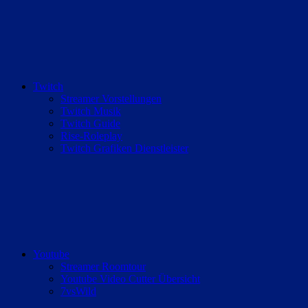
Twitch
Streamer Vorstellungen
Twitch Musik
Twitch Guide
Rise-Roleplay
Twitch Grafiken Dienstleister
Youtube
Streamer Roomtour
Youtube Video Cutter Übersicht
7vsWild