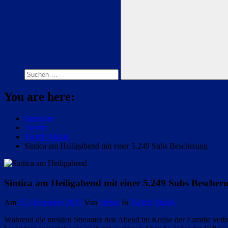
Suchen
nach:
Suchen
You are here:
Startseite
Twitch
Twitch Musik
Sintica am Heiligabend mit einer 5.249 Subs Bescherung
Sintica am Heiligabend mit einer 5.249 Subs Bescher
Am
25. Dezember 2021
Von
Stefan
In
Twitch Musik
Während die meisten Streamer den Abend im Kreise der Familie verb